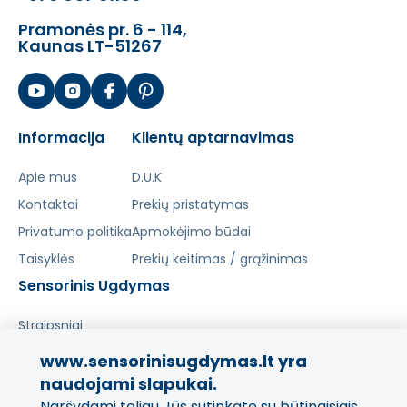
Pramonės pr. 6 - 114,
Kaunas LT-51267
Informacija
Klientų aptarnavimas
Apie mus
D.U.K
Kontaktai
Prekių pristatymas
Privatumo politika
Apmokėjimo būdai
Taisyklės
Prekių keitimas / grąžinimas
Sensorinis Ugdymas
Straipsniai
www.sensorinisugdymas.lt yra
Pasidalinkite savo patirtimi!
naudojami slapukai.
Naršydami toliau Jūs sutinkate su būtinaisiais