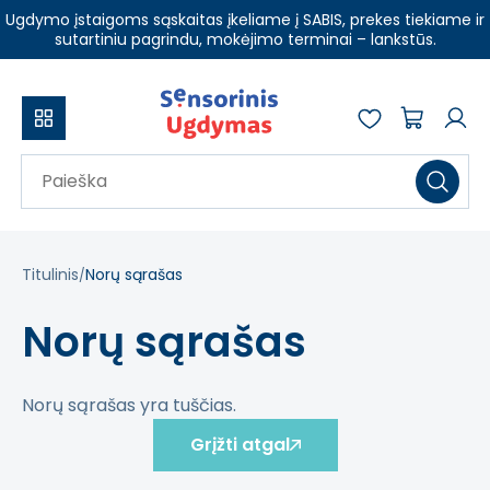
Ugdymo įstaigoms sąskaitas įkeliame į SABIS, prekes tiekiame ir
sutartiniu pagrindu, mokėjimo terminai – lankstūs.
Titulinis
Norų sąrašas
Norų sąrašas
Norų sąrašas yra tuščias.
Grįžti atgal