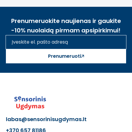
Prenumeruokite naujienas ir gaukite
-10% nuolaidą pirmam apsipirkimui!
Prenumeruoti
labas@sensorinisugdymas.lt
+370 657 81186