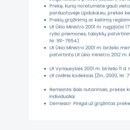
Prekę, kurią norėtumėte gauti vieto
parduotuvėje Lipdukai.eu, prekės 
Prekių grąžinimą ar keitimą reglam
LR Ūkio Ministro 2001 m. rugpjūčio 
ryšio priemones, taisyklių patvirtini
Nr. 161-7654).
LR Ūkio Ministro 2001 m. birželio mėn
patvirtinta LR ūkio mini
LR Vyriausybės 2001 m. birželio 11 d.
LR civilinis kode
Remiantis šiais nutarimais, prekės 
individualia
Dėmesio! Pinigai už grąžintas preke