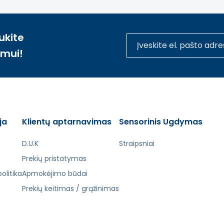
ukite
imui!
ja
Klientų aptarnavimas
Sensorinis Ugdymas
D.U.K
Straipsniai
Prekių pristatymas
olitika
Apmokėjimo būdai
Prekių keitimas / grąžinimas