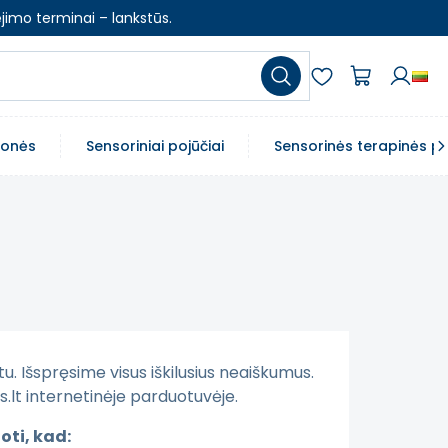
jimo terminai – lankstūs.
emonės
Sensoriniai pojūčiai
Sensorinės terapinės p
u. Išspręsime visus iškilusius neaiškumus.
lt internetinėje parduotuvėje.
oti, kad: