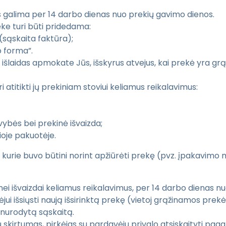
es galima per 14 darbo dienas nuo prekių gavimo dienos.
ke turi būti pridedama:
(sąskaita faktūra);
o forma”.
išlaidas apmokate Jūs, išskyrus atvejus, kai prekė yra 
atitikti jų prekiniam stoviui keliamus reikalavimus:
ybės bei prekinė išvaizda;
ioje pakuotėje.
 kurie buvo būtini norint apžiūrėti prekę (pvz. įpakavimo
kinei išvaizdai keliamus reikalavimus, per 14 darbo dienas
ėjui išsiųsti naują išsirinktą prekę (vietoj grąžinamos prekė
 nurodytą sąskaitą.
 skirtumas, pirkėjas su pardavėju privalo atsiskaityti paga