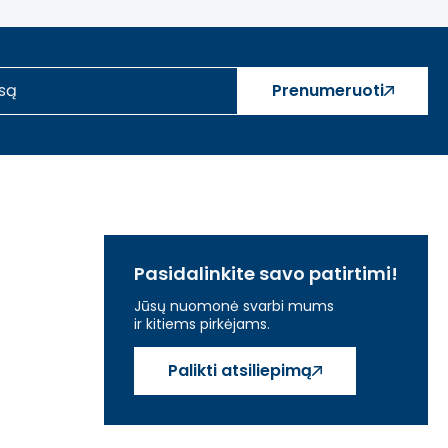
Prenumeruoti
Pasidalinkite savo patirtimi!
Jūsų nuomonė svarbi mums
ir kitiems pirkėjams.
Palikti atsiliepimą