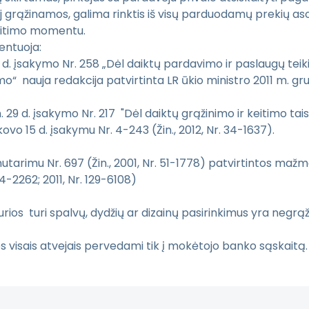
j grąžinamos, galima rinktis iš visų parduodamų prekių aso
keitimo momentu.
entuoja:
17 d. įsakymo Nr. 258 „Dėl daiktų pardavimo ir paslaugų te
mo“ nauja redakcija patvirtinta LR ūkio ministro 2011 m. gruo
. 29 d. įsakymo Nr. 217 "Dėl daiktų grąžinimo ir keitimo tais
stro 2012 m. kovo 15 d. įsakymu Nr. 4-24
 nutarimu Nr. 697 (Žin., 2001, Nr. 51-1778) patvirtintos ma
ksas (Žin., 2000, Nr. 74-2262
kurios turi spalvų, dydžių ar dizainų pasirinkimus yra neg
i.
s visais atvejais pervedami tik į mokėtojo banko sąskaitą.