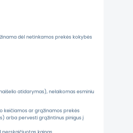
grąžinama dėl netinkamos prekės kokybės
 maišelio atidarymas), nelaikomas esminiu
 nuo keičiamos ar grąžinamos prekės
s) arba pervesti grąžintinus pinigus į
l perskaičiuotas kainas.