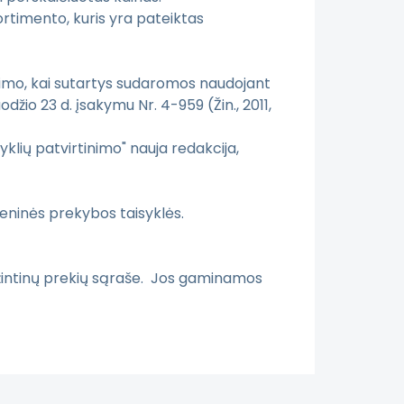
rtimento, kuris yra pateiktas
ikimo, kai sutartys sudaromos naudojant
džio 23 d. įsakymu Nr. 4-959 (Žin., 2011,
yklių patvirtinimo" nauja redakcija,
3 (Žin., 2012, Nr. 34-1637).
žmeninės prekybos taisyklės.
; 2011, Nr. 129-6108)
rąžintinų prekių sąraše. Jos gaminamos