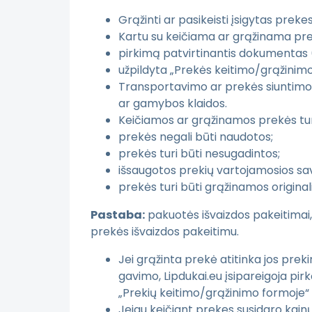
Grąžinti ar pasikeisti įsigytas prek
Kartu su keičiama ar grąžinama pre
pirkimą patvirtinantis dokumentas 
užpildyta „Prekės keitimo/grąžinim
Transportavimo ar prekės siuntimo 
ar gamybos klaidos.
Keičiamos ar grąžinamos prekės turi 
prekės negali būti naudotos;
prekės turi būti nesugadintos;
išsaugotos prekių vartojamosios sav
prekės turi būti grąžinamos original
Pastaba:
pakuotės išvaizdos pakeitimai,
prekės išvaizdos pakeitimu.
Jei grąžinta prekė atitinka jos pre
gavimo, Lipdukai.eu įsipareigoja pirk
„Prekių keitimo/grąžinimo formoje“
Jeigu keičiant prekes susidaro kainų