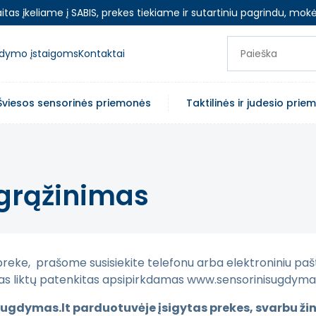
as įkeliame į SABIS, prekes tiekiame ir sutartiniu pagrindu, mokė
ugdymo įstaigoms
Kontaktai
Šviesos sensorinės priemonės
Taktilinės ir judesio pri
 grąžinimas
 preke, prašome susisiekite telefonu arba elektroniniu pašt
jas liktų patenkitas apsipirkdamas www.sensorinisugdymas.
ugdymas.lt parduotuvėje įsigytas prekes, svarbu žin