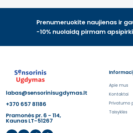
Prenumeruokite naujienas ir ga
-10% nuolaidą pirmam apsipirk
Informaci
Apie mus
labas@sensorinisugdymas.lt
Kontaktai
Privatumo p
+370 657 81186
Taisyklės
Pramonės pr. 6 - 114,
Kaunas LT-51267