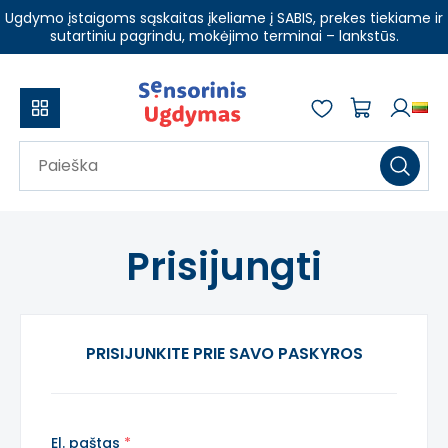
Ugdymo įstaigoms sąskaitas įkeliame į SABIS, prekes tiekiame ir
sutartiniu pagrindu, mokėjimo terminai – lankstūs.
Prisijungti
PRISIJUNKITE PRIE SAVO PASKYROS
El. paštas