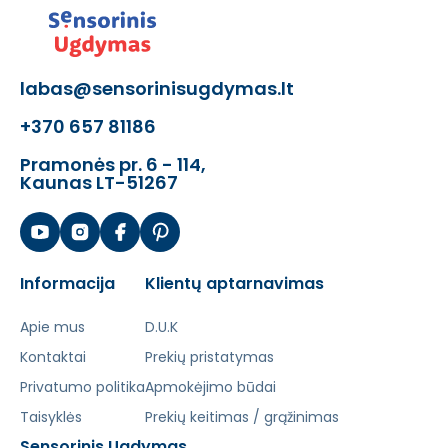
labas@sensorinisugdymas.lt
+370 657 81186
Pramonės pr. 6 - 114,
Kaunas LT-51267
Informacija
Klientų aptarnavimas
Apie mus
D.U.K
Kontaktai
Prekių pristatymas
Privatumo politika
Apmokėjimo būdai
Taisyklės
Prekių keitimas / grąžinimas
Sensorinis Ugdymas