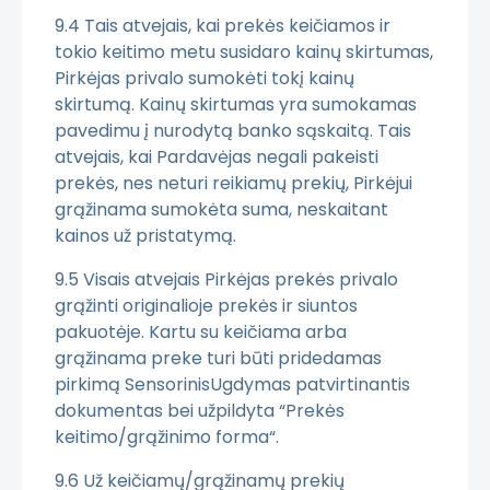
9.4 Tais atvejais, kai prekės keičiamos ir
tokio keitimo metu susidaro kainų skirtumas,
Pirkėjas privalo sumokėti tokį kainų
skirtumą. Kainų skirtumas yra sumokamas
pavedimu į nurodytą banko sąskaitą. Tais
atvejais, kai Pardavėjas negali pakeisti
prekės, nes neturi reikiamų prekių, Pirkėjui
grąžinama sumokėta suma, neskaitant
kainos už pristatymą.
9.5 Visais atvejais Pirkėjas prekės privalo
grąžinti originalioje prekės ir siuntos
pakuotėje. Kartu su keičiama arba
grąžinama preke turi būti pridedamas
pirkimą SensorinisUgdymas patvirtinantis
dokumentas bei užpildyta “Prekės
keitimo/grąžinimo forma“.
9.6 Už keičiamų/grąžinamų prekių