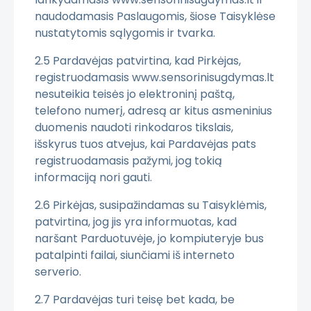
naudodamasis Paslaugomis, šiose Taisyklėse
nustatytomis sąlygomis ir tvarka.
2.5 Pardavėjas patvirtina, kad Pirkėjas,
registruodamasis www.sensorinisugdymas.lt
nesuteikia teisės jo elektroninį paštą,
telefono numerį, adresą ar kitus asmeninius
duomenis naudoti rinkodaros tikslais,
išskyrus tuos atvejus, kai Pardavėjas pats
registruodamasis pažymi, jog tokią
informaciją nori gauti.
2.6 Pirkėjas, susipažindamas su Taisyklėmis,
patvirtina, jog jis yra informuotas, kad
naršant Parduotuvėje, jo kompiuteryje bus
patalpinti failai, siunčiami iš interneto
serverio.
2.7 Pardavėjas turi teisę bet kada, be