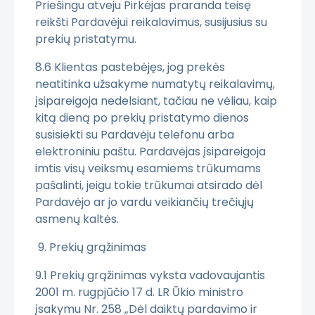
Priešingu atveju Pirkėjas praranda teisę
reikšti Pardavėjui reikalavimus, susijusius su
prekių pristatymu.
8.6 Klientas pastebėjęs, jog prekės
neatitinka užsakyme numatytų reikalavimų,
įsipareigoja nedelsiant, tačiau ne vėliau, kaip
kitą dieną po prekių pristatymo dienos
susisiekti su Pardavėju telefonu arba
elektroniniu paštu. Pardavėjas įsipareigoja
imtis visų veiksmų esamiems trūkumams
pašalinti, jeigu tokie trūkumai atsirado dėl
Pardavėjo ar jo vardu veikiančių trečiųjų
asmenų kaltės.
9. Prekių grąžinimas
9.1 Prekių grąžinimas vyksta vadovaujantis
2001 m. rugpjūčio 17 d. LR Ūkio ministro
įsakymu Nr. 258 „Dėl daiktų pardavimo ir