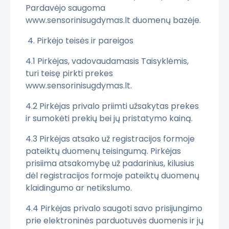
Pardavėjo saugoma
www.sensorinisugdymas.lt duomenų bazėje.
4. Pirkėjo teisės ir pareigos
4.1 Pirkėjas, vadovaudamasis Taisyklėmis,
turi teisę pirkti prekes
www.sensorinisugdymas.lt.
4.2 Pirkėjas privalo priimti užsakytas prekes
ir sumokėti prekių bei jų pristatymo kainą.
4.3 Pirkėjas atsako už registracijos formoje
pateiktų duomenų teisingumą. Pirkėjas
prisiima atsakomybę už padarinius, kilusius
dėl registracijos formoje pateiktų duomenų
klaidingumo ar netikslumo.
4.4 Pirkėjas privalo saugoti savo prisijungimo
prie elektroninės parduotuvės duomenis ir jų