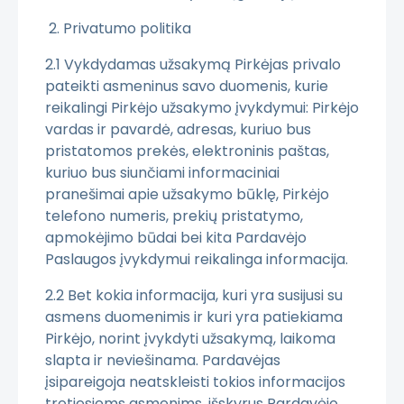
2. Privatumo politika
2.1 Vykdydamas užsakymą Pirkėjas privalo
pateikti asmeninus savo duomenis, kurie
reikalingi Pirkėjo užsakymo įvykdymui: Pirkėjo
vardas ir pavardė, adresas, kuriuo bus
pristatomos prekės, elektroninis paštas,
kuriuo bus siunčiami informaciniai
pranešimai apie užsakymo būklę, Pirkėjo
telefono numeris, prekių pristatymo,
apmokėjimo būdai bei kita Pardavėjo
Paslaugos įvykdymui reikalinga informacija.
2.2 Bet kokia informacija, kuri yra susijusi su
asmens duomenimis ir kuri yra patiekiama
Pirkėjo, norint įvykdyti užsakymą, laikoma
slapta ir neviešinama. Pardavėjas
įsipareigoja neatskleisti tokios informacijos
tretiesiems asmenims, išskyrus Pardavėjo