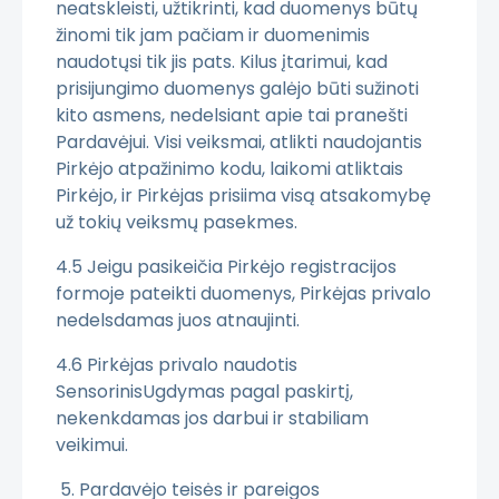
neatskleisti, užtikrinti, kad duomenys būtų
žinomi tik jam pačiam ir duomenimis
naudotųsi tik jis pats. Kilus įtarimui, kad
prisijungimo duomenys galėjo būti sužinoti
kito asmens, nedelsiant apie tai pranešti
Pardavėjui. Visi veiksmai, atlikti naudojantis
Pirkėjo atpažinimo kodu, laikomi atliktais
Pirkėjo, ir Pirkėjas prisiima visą atsakomybę
už tokių veiksmų pasekmes.
4.5 Jeigu pasikeičia Pirkėjo registracijos
formoje pateikti duomenys, Pirkėjas privalo
nedelsdamas juos atnaujinti.
4.6 Pirkėjas privalo naudotis
SensorinisUgdymas pagal paskirtį,
nekenkdamas jos darbui ir stabiliam
veikimui.
5. Pardavėjo teisės ir pareigos