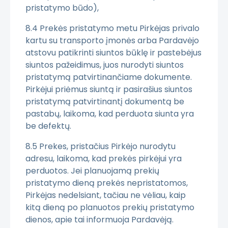
pristatymo būdo),
8.4 Prekės pristatymo metu Pirkėjas privalo
kartu su transporto įmonės arba Pardavėjo
atstovu patikrinti siuntos būklę ir pastebėjus
siuntos pažeidimus, juos nurodyti siuntos
pristatymą patvirtinančiame dokumente.
Pirkėjui priėmus siuntą ir pasirašius siuntos
pristatymą patvirtinantį dokumentą be
pastabų, laikoma, kad perduota siunta yra
be defektų.
8.5 Prekes, pristačius Pirkėjo nurodytu
adresu, laikoma, kad prekės pirkėjui yra
perduotos. Jei planuojamą prekių
pristatymo dieną prekės nepristatomos,
Pirkėjas nedelsiant, tačiau ne vėliau, kaip
kitą dieną po planuotos prekių pristatymo
dienos, apie tai informuoja Pardavėją.