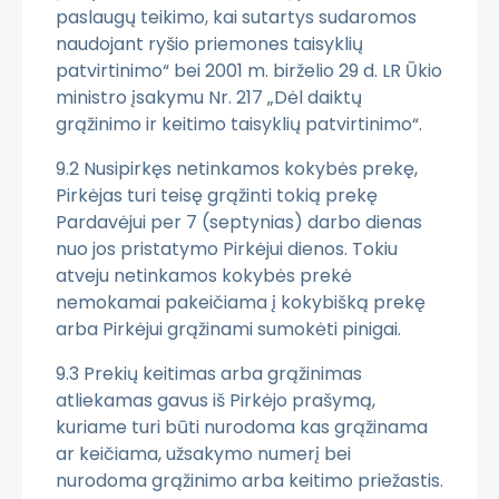
paslaugų teikimo, kai sutartys sudaromos
naudojant ryšio priemones taisyklių
patvirtinimo“ bei 2001 m. birželio 29 d. LR Ūkio
ministro įsakymu Nr. 217 „Dėl daiktų
grąžinimo ir keitimo taisyklių patvirtinimo“.
9.2 Nusipirkęs netinkamos kokybės prekę,
Pirkėjas turi teisę grąžinti tokią prekę
Pardavėjui per 7 (septynias) darbo dienas
nuo jos pristatymo Pirkėjui dienos. Tokiu
atveju netinkamos kokybės prekė
nemokamai pakeičiama į kokybišką prekę
arba Pirkėjui grąžinami sumokėti pinigai.
9.3 Prekių keitimas arba grąžinimas
atliekamas gavus iš Pirkėjo prašymą,
kuriame turi būti nurodoma kas grąžinama
ar keičiama, užsakymo numerį bei
nurodoma grąžinimo arba keitimo priežastis.