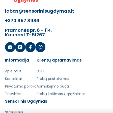
labas@sensorinisugdymas.lt
+370 657 81186
Pramonės pr. 6 - 114,
Kaunas LT-51267
Informacija
Klientų aptarnavimas
Apie mus
D.U.K
Kontaktai
Prekių pristatymas
Privatumo politika
Apmokėjimo būdai
Taisyklės
Prekių keitimas / grąžinimas
Sensorinis Ugdymas
Straipsniai