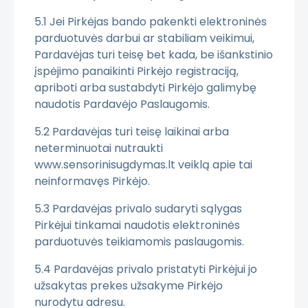
5.1 Jei Pirkėjas bando pakenkti elektroninės
parduotuvės darbui ar stabiliam veikimui,
Pardavėjas turi teisę bet kada, be išankstinio
įspėjimo panaikinti Pirkėjo registraciją,
apriboti arba sustabdyti Pirkėjo galimybę
naudotis Pardavėjo Paslaugomis.
5.2 Pardavėjas turi teisę laikinai arba
neterminuotai nutraukti
www.sensorinisugdymas.lt veiklą apie tai
neinformavęs Pirkėjo.
5.3 Pardavėjas privalo sudaryti sąlygas
Pirkėjui tinkamai naudotis elektroninės
parduotuvės teikiamomis paslaugomis.
5.4 Pardavėjas privalo pristatyti Pirkėjui jo
užsakytas prekes užsakyme Pirkėjo
nurodytu adresu.