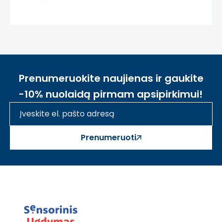
Prenumeruokite naujienas ir gaukite
-10% nuolaidą pirmam apsipirkimui!
Prenumeruoti