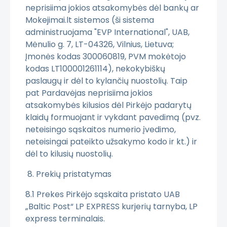
neprisiima jokios atsakomybės dėl bankų ar
Mokejimai.lt sistemos (ši sistema
administruojama "EVP International", UAB,
Mėnulio g. 7, LT-04326, Vilnius, Lietuva;
Įmonės kodas 300060819, PVM mokėtojo
kodas LT100001261114), nekokybiškų
paslaugų ir dėl to kylančių nuostolių. Taip
pat Pardavėjas neprisiima jokios
atsakomybės kilusios dėl Pirkėjo padarytų
klaidų formuojant ir vykdant pavedimą (pvz.
neteisingo sąskaitos numerio įvedimo,
neteisingai pateikto užsakymo kodo ir kt.) ir
dėl to kilusių nuostolių.
8. Prekių pristatymas
8.1 Prekes Pirkėjo sąskaita pristato UAB
„Baltic Post“ LP EXPRESS kurjerių tarnyba, LP
express terminalais.