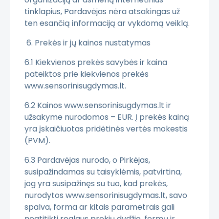
tinklapius, Pardavėjas nėra atsakingas už
ten esančią informaciją ar vykdomą veiklą.
6. Prekės ir jų kainos nustatymas
6.1 Kiekvienos prekės savybės ir kaina
pateiktos prie kiekvienos prekės
www.sensorinisugdymas.lt.
6.2 Kainos www.sensorinisugdymas.lt ir
užsakyme nurodomos – EUR. Į prekės kainą
yra įskaičiuotas pridėtinės vertės mokestis
(PVM).
6.3 Pardavėjas nurodo, o Pirkėjas,
susipažindamas su taisyklėmis, patvirtina,
jog yra susipažinęs su tuo, kad prekės,
nurodytos www.sensorinisugdymas.lt, savo
spalva, forma ar kitais parametrais gali
neatitikti realaus prekių dydžio, formų ir