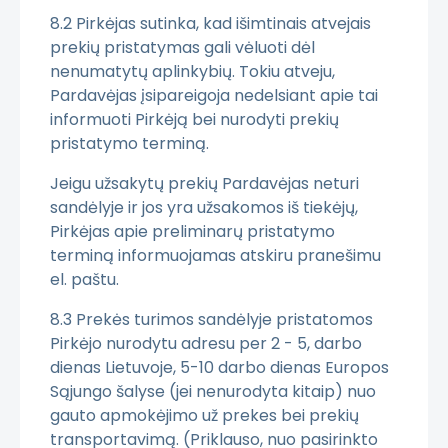
8.2 Pirkėjas sutinka, kad išimtinais atvejais
prekių pristatymas gali vėluoti dėl
nenumatytų aplinkybių. Tokiu atveju,
Pardavėjas įsipareigoja nedelsiant apie tai
informuoti Pirkėją bei nurodyti prekių
pristatymo terminą.
Jeigu užsakytų prekių Pardavėjas neturi
sandėlyje ir jos yra užsakomos iš tiekėjų,
Pirkėjas apie preliminarų pristatymo
terminą informuojamas atskiru pranešimu
el. paštu.
8.3 Prekės turimos sandėlyje pristatomos
Pirkėjo nurodytu adresu per 2 - 5, darbo
dienas Lietuvoje, 5-10 darbo dienas Europos
Sąjungo šalyse (jei nenurodyta kitaip) nuo
gauto apmokėjimo už prekes bei prekių
transportavimą. (Priklauso, nuo pasirinkto