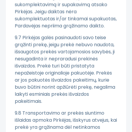
sukomplektavimą ir supakavimą atsako
Pirkėjas. Jeigu daiktas nėra
sukomplektuotas ir/ar tinkamai supakuotas,
Pardavėjas nepriima grąžinamo daikto.
9.7 Pirkėjas galės pasinaudoti savo teise
grąžinti prekę, jeigu prekė nebuvo naudota,
išsaugotos prekės vartojamosios savybės, ji
nesugadinta ir nepraradusi prekinės
išvaizdos. Prekė turi būti pristatyta
nepažeistoje originalioje pakuotėje. Prekės
ar jos pakuotės išvaizdos pakeitimų, kurie
buvo būtini norint apžiūrėti prekę, negalima
laikyti esminiais prekės išvaizdos
pakeitimais.
9.8 Transportavimo ar prekės siuntimo
išlaidas apmoka Pirkėjas, išskyrus atvejus, kai
prekė yra grąžinama dėl netinkamos