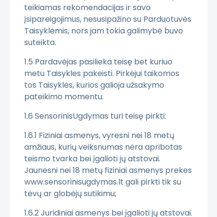
teikiamas rekomendacijas ir savo
įsipareigojimus, nesusipažino su Parduotuvės
Taisyklėmis, nors jam tokia galimybė buvo
suteikta.
1.5 Pardavėjas pasilieka teisę bet kuriuo
metu Taisykles pakeisti. Pirkėjui taikomos
tos Taisyklės, kurios galioja užsakymo
pateikimo momentu.
1.6 SensorinisUgdymas turi teisę pirkti:
1.6.1 Fiziniai asmenys, vyresni nei 18 metų
amžiaus, kurių veiksnumas nėra apribotas
teismo tvarka bei įgalioti jų atstovai.
Jaunesni nei 18 metų fiziniai asmenys prekes
www.sensorinisugdymas.lt gali pirkti tik su
tėvų ar globėjų sutikimu;
1.6.2 Juridiniai asmenys bei įgalioti jų atstovai.