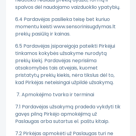
spalvos dėl naudojamo vaizduoklio ypatybių.
6.4 Pardavėjas pasilieka teisę bet kuriuo
momentu keisti www.sensorinisugdymas.lt
prekių pasiūlą ir kainas.
6.5 Pardavėjas įsipareigoja pateikti Pirkėjui
tinkamos kokybės užsakyme nurodytą
prekių kiekį. Pardavėjas neprisiima
atsakomybės tais atvejais, kuomet
pristatytų prekių kiekis, nėra tikslus dėl to,
kad Pirkėjas neteisingai užpildė užsakymą.
7. Apmokėjimo tvarka ir terminai
7.1 Pardavėjas užsakymą pradeda vykdyti tik
gavęs pilną Pirkėjo apmokėjimą už
Paslaugas arba sutartus el. paštu kitaip.
7.2 Pirkėjas apmokėti už Paslaugas turi ne