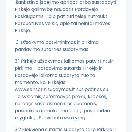
išankstinio įspėjimo apriboti arba sustabdyti
Pirkėjo galimybę naudotis Pardavėjo
Paslaugomis. Taip pat turi teisę nutraukti
Parduotuvės veiklą apie tai neinformavęs
Pirkėjo.
3. Užsakymo patvirtinimas ir pirkimo –
pardavimo sutarties sudarymas
3.1 Pirkėjo užsakymas laikomas patvirtintuir
pirkimo – pardavimo sutartis Pirkėjo ir
Pardavėjo laikoma sudaryta nuo to
momento, kai Pirkėjas
www.sensorinisugdymas.lt susipažinęs su
Taisyklėmis, suformavęs prekių krepšelį,
nurodęs savo asmeninius duomenis,
pasirinkęs apmokėjimo būdą, paspaudžia
mygtuką „Patvirtinti užsakymą“.
3.2 Kiekviena sutartis sudaryta tarp Pirkėjo ir