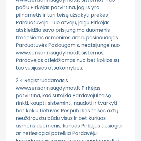
pačiu Pirkėjas patvirtina, jog jis yra
pilnametis ir turi teisę užsakyti prekes
Parduotuvėje. Tuo atveju, jeigu Pirkėjas
atskleidžia savo prisijungimo duomenis
tretiesiems asmenims arba, pasinaudojęs
Parduotuvės Paslaugomis, neatsijungė nuo
www.sensorinisugdymas.lt sistemos,
Pardavėjas atleidžiamas nuo bet kokios su
tuo susijusios atsakomybės.
2.4 Registruodamasis
www.sensorinisugdymas.lt Pirkėjas
patvirtina, kad suteikia Pardavejui teisę
rinkti, kaupti, sisteminti, naudoti ir tvarkyti
bet kokiu Lietuvos Respublikos teisės aktų
neuždraustu būdu visus ir bet kuriuos
asmens duomenis, kuriuos Pirkėjas tiesiogiai
ar netiesiogiai pateikia Pardavėjui
lankydamasis www.sensorinisugdymas.lt ir