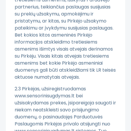
partnerius, teikiančius paslaugas susijusias
su prekių užsakymu, apmokėjimu ir
pristatymu, ar kitas, su Pirkėjo užsakymo
pateikimu ar įvykdymu susijusias paslaugas.
Bet kokios kitos asmeninės Pirkėjo
informacijos atskleidimo tretiesiems
asmenims išimtys visais atvejais derinamos
su Pirkėju. Visais kitais atvejais tretiesiems
asmenims bet kokie Pirkėjo asmeniniai
duomenys gali būti atskleidžiami tik LR teisės
aktuose numatytais atvejais.
2.3 Pirkėjas, užsiregistruodamas
www.sensorinisugdymas.lt bei
užsisakydamas prekes, įsipareigoja saugoti ir
niekam neatskleisti savo prisijungimo
duomenų, o pasinaudojęs Parduotuvės
Paslaugomis Pirkėjas privalo atsijungti nuo
www.sensorinisugdymas.lt sistemos. Tuo