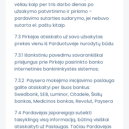
vėliau kaip per tris darbo dienas po
užsakymo patvirtinimo ir pirkimo –
pardavimo sutarties sudarymo, jei nebuvo
sutarta el. paštu kitaip.
7.3 Pirkėjas atsiskaito už savo užsakytas
prekes vienu iš Parduotuvėje nurodytų būdu:
7.3.1 Išankstiniu pavedimu savarankiškai
prisijungus prie Pirkėjo pasirinkto banko
internetinės bankininkystės sistemos;
7.3.2 Paysera mokėjimo inicijavimo paslauga
galite atsiskaityi per šiuos bankus:
Swedbank, SEB, Luminor, Citadele, Šialių
bankas, Medicinos bankas, Revolut, Paysera
7.4 Pardavėjas įsipareigoja suteikti
taisyklingą visą informaciją, būtiną visiškai
atsiskaityti už Paslaugas. Tačiau Pardavėjas