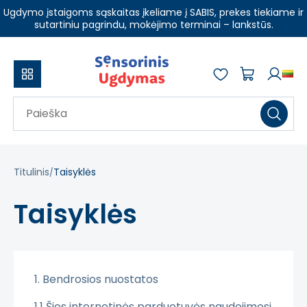
Ugdymo įstaigoms sąskaitas įkeliame į SABIS, prekes tiekiame ir
sutartiniu pagrindu, mokėjimo terminai – lankstūs.
Titulinis
Taisyklės
Taisyklės
1. Bendrosios nuostatos
1.1 Šios internetinės parduotuvės naudojimosi