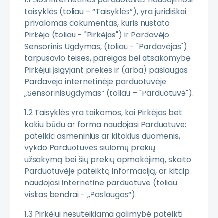
taisyklės (toliau – “Taisyklės”), yra juridiškai
privalomas dokumentas, kuris nustato
Pirkėjo (toliau - "Pirkėjas") ir Pardavėjo
Sensorinis Ugdymas, (toliau - "Pardavėjas")
tarpusavio teises, pareigas bei atsakomybę
Pirkėjui įsigyjant prekes ir (arba) paslaugas
Pardavėjo internetinėje parduotuvėje
„SensorinisUgdymas“ (toliau – "Parduotuvė").
1.2 Taisyklės yra taikomos, kai Pirkėjas bet
kokiu būdu ar forma naudojasi Parduotuve:
pateikia asmeninius ar kitokius duomenis,
vykdo Parduotuvės siūlomų prekių
užsakymą bei šių prekių apmokėjimą, skaito
Parduotuvėje pateiktą informaciją, ar kitaip
naudojasi internetine parduotuve (toliau
viskas bendrai - „Paslaugos“).
1.3 Pirkėjui nesuteikiama galimybė pateikti