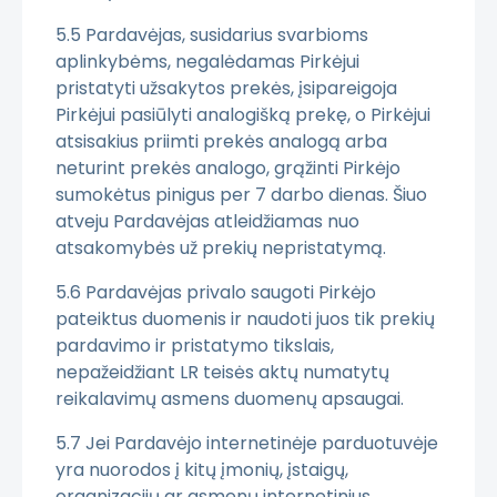
5.5 Pardavėjas, susidarius svarbioms
aplinkybėms, negalėdamas Pirkėjui
pristatyti užsakytos prekės, įsipareigoja
Pirkėjui pasiūlyti analogišką prekę, o Pirkėjui
atsisakius priimti prekės analogą arba
neturint prekės analogo, grąžinti Pirkėjo
sumokėtus pinigus per 7 darbo dienas. Šiuo
atveju Pardavėjas atleidžiamas nuo
atsakomybės už prekių nepristatymą.
5.6 Pardavėjas privalo saugoti Pirkėjo
pateiktus duomenis ir naudoti juos tik prekių
pardavimo ir pristatymo tikslais,
nepažeidžiant LR teisės aktų numatytų
reikalavimų asmens duomenų apsaugai.
5.7 Jei Pardavėjo internetinėje parduotuvėje
yra nuorodos į kitų įmonių, įstaigų,
organizacijų ar asmenų internetinius