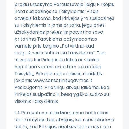
prekių užsakymo Parduotuvėje, jeigu Pirkėjas
nėra susipažinęs su Taisyklėmis. Visais
atvejais laikoma, kad Pirkėjas yra susipažinęs
su Taisyklėmis ir joms pritaria, jeigu prieš
užsakydamas prekes, jis patvirtina savo
pritarimą Taisyklėms pažymėdamas
varnelę prie teiginio „Patvirtinu, kad
susipažinau ir sutinku su taisyklėmis“. Tais
atvejais, kai Pirkėjas iš dalies ar visiškai
nepritaria visoms arba tam tikrai daliai
Taisyklių, Pirkėjas neturi teisės naudotis
jokiomis www.sensorinisugdymas.lt
Paslaugomis. Priešingu atveju laikoma, kad
Pirkėjas susipažino ir besąlygiškai sutiko su
visomis Taisyklėmis.
1.4 Parduotuvė atleidžiama nuo bet kokios
atsakomybės tais atvejais, kai nuostoliai kyla
dėl to, kad Pirkėjas, neatsižvelgdamas į jam