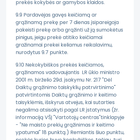
prekės kokybės ar gamybos klaidos.
9.9 Pardavėjas gavęs keičiamą ar
grąžinamą prekę per 7 dienas įsipareigoja
pakeisti prekę arba grąžinti už ją sumokėtus
pinigus, jeigu prekė atitiko keičiamai
gražinamai prekei keliamus reikalavimu,
nurodytus 9.7 punkte.
9.10 Nekokybiškos prekės keičiamos,
grąžinamos vadovaujantis LR ūkio ministro
2001 m. birželio 29d. įsakymu Nr. 217 "Dėl
Daiktų grąžinimo taiskyklių patrvirtinimo"
patvirtintomis Daiktų grąžinimo ir keitimo
taisyklėmis, išskyrus atvejus, kai sutarties
negalima atsisakyti pagal LR įstatymus (žr.
informaciją VŠĮ "Vartotojų centras"tinklapyje
- "Ne maisto prekių grąžinimas ir keitimo
ypatumai" 18 punktą.) Remiantis šiuo punktu,
prekės kurios buvo kopkybiškos, tačiau turi