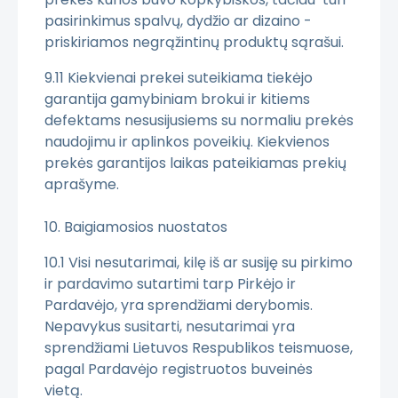
pasirinkimus spalvų, dydžio ar dizaino -
priskiriamos negrąžintinų produktų sąrašui.
9.11 Kiekvienai prekei suteikiama tiekėjo
garantija gamybiniam brokui ir kitiems
defektams nesusijusiems su normaliu prekės
naudojimu ir aplinkos poveikių. Kiekvienos
prekės garantijos laikas pateikiamas prekių
aprašyme.
10. Baigiamosios nuostatos
10.1 Visi nesutarimai, kilę iš ar susiję su pirkimo
ir pardavimo sutartimi tarp Pirkėjo ir
Pardavėjo, yra sprendžiami derybomis.
Nepavykus susitarti, nesutarimai yra
sprendžiami Lietuvos Respublikos teismuose,
pagal Pardavėjo registruotos buveinės
vietą.