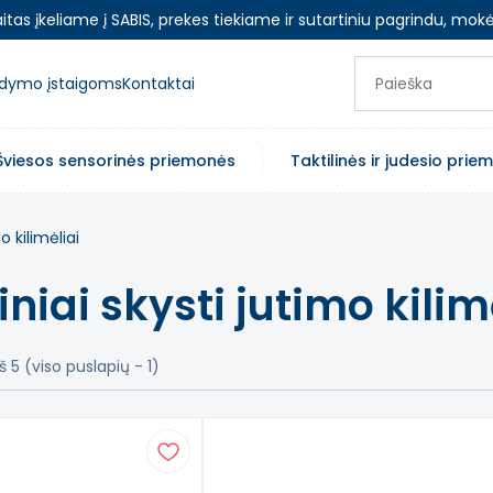
as įkeliame į SABIS, prekes tiekiame ir sutartiniu pagrindu, mokė
ugdymo įstaigoms
Kontaktai
Šviesos sensorinės priemonės
Taktilinės ir judesio pri
o kilimėliai
niai skysti jutimo kilim
š 5 (viso puslapių - 1)