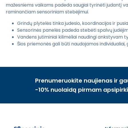
mažesniems vaikams padeda saugiai tyrinėti judantį vaizd
raminančiam sensoriniam stebėjimui.
Grindų plytelės tinka judesio, koordinacijos ir pus
Sensorinės panelės padeda stebėti spalvų judėjimą 
Vandens jutiminiai kilimėliai naudingi ankstyvam ty
Šios priemonės gali būti naudojamos individualiai,
Prenumeruokite naujienas ir ga
-10% nuolaidą pirmam apsipirk