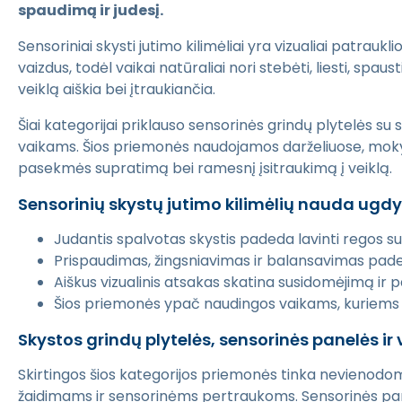
spaudimą ir judesį.
Sensoriniai skysti jutimo kilimėliai yra vizualiai patrauk
vaizdus, todėl vaikai natūraliai nori stebėti, liesti, sp
veiklą aiškia bei įtraukiančia.
Šiai kategorijai priklauso sensorinės grindų plytelės su 
vaikams. Šios priemonės naudojamos darželiuose, mokykl
pasekmės supratimą bei ramesnį įsitraukimą į veiklą.
Sensorinių skystų jutimo kilimėlių nauda ug
Judantis spalvotas skystis padeda lavinti regos suv
Prispaudimas, žingsniavimas ir balansavimas padeda
Aiškus vizualinis atsakas skatina susidomėjimą ir pa
Šios priemonės ypač naudingos vaikams, kuriems sv
Skystos grindų plytelės, sensorinės panelės ir
Skirtingos šios kategorijos priemonės tinka nevienodo
žaidimams ir sensorinėms pertraukoms. Sensorinės panelė