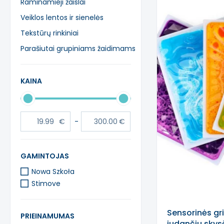
Raminamieji žaislai
Veiklos lentos ir sienelės
Tekstūrų rinkiniai
Parašiutai grupiniams žaidimams
KAINA
-
GAMINTOJAS
Nowa Szkoła
Stimove
Sensorinės gri
PRIEINAMUMAS
judančiu skysč