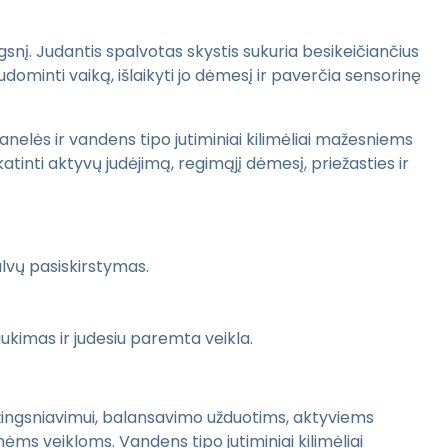
ingsnį. Judantis spalvotas skystis sukuria besikeičiančius
udominti vaiką, išlaikyti jo dėmesį ir paverčia sensorinę
panelės ir vandens tipo jutiminiai kilimėliai mažesniems
inti aktyvų judėjimą, regimąjį dėmesį, priežasties ir
alvų pasiskirstymas.
ukimas ir judesiu paremta veikla.
žingsniavimui, balansavimo užduotims, aktyviems
ms veikloms. Vandens tipo jutiminiai kilimėliai