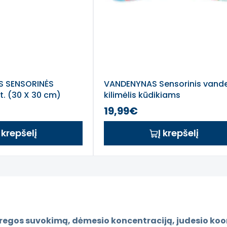
ĖS SENSORINĖS
VANDENYNAS Sensorinis vand
t. (30 X 30 cm)
kilimėlis kūdikiams
19,99€
Į krepšelį
Į krepšelį
i regos suvokimą, dėmesio koncentraciją, judesio koord