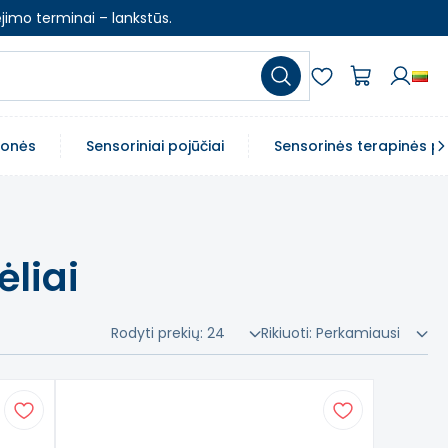
jimo terminai – lankstūs.
emonės
Sensoriniai pojūčiai
Sensorinės terapinės p
ėliai
Rodyti prekių:
24
Rikiuoti:
Perkamiausi