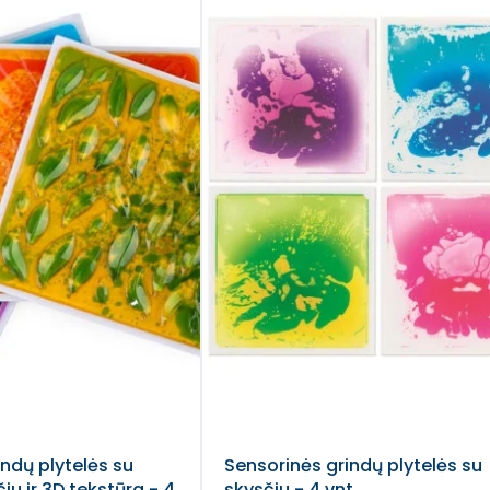
ndų plytelės su
Sensorinės grindų plytelės su
iu ir 3D tekstūra - 4
skysčiu - 4 vnt.