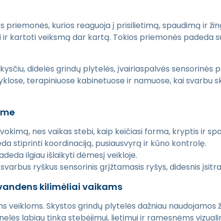
lios priemonės, kurios reaguoja į prisilietimą, spaudimą ir ž
austi ir kartoti veiksmą dar kartą. Tokios priemonės padeda s
skysčiu, didelės grindų plytelės, įvairiaspalvės sensorinės 
ose, terapiniuose kabinetuose ir namuose, kai svarbu skat
dyme
okimą, nes vaikas stebi, kaip keičiasi forma, kryptis ir sp
 stiprinti koordinaciją, pusiausvyrą ir kūno kontrolę.
deda ilgiau išlaikyti dėmesį veikloje.
arbus ryškus sensorinis grįžtamasis ryšys, didesnis įsitra
 vandens kilimėliai vaikams
ms veikloms. Skystos grindų plytelės dažniau naudojamos 
s labiau tinka stebėjimui, lietimui ir ramesnėms vizualinė