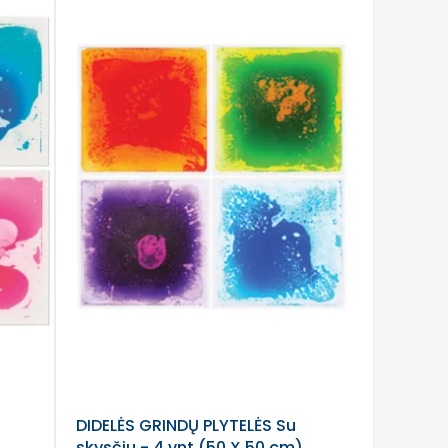
DIDELĖS GRINDŲ PLYTELĖS Su
skysčiu - 4 vnt (50 X 50 cm)