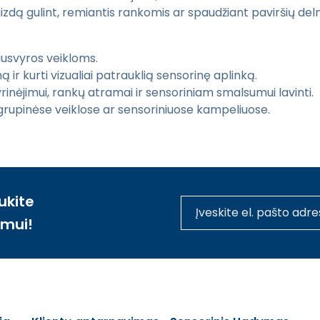
ą gulint, remiantis rankomis ar spaudžiant paviršių delnais
iausvyros veikloms.
ir kurti vizualiai patrauklią sensorinę aplinką.
rinėjimui, rankų atramai ir sensoriniam smalsumui lavinti.
 grupinėse veiklose ar sensoriniuose kampeliuose.
ukite
imui!