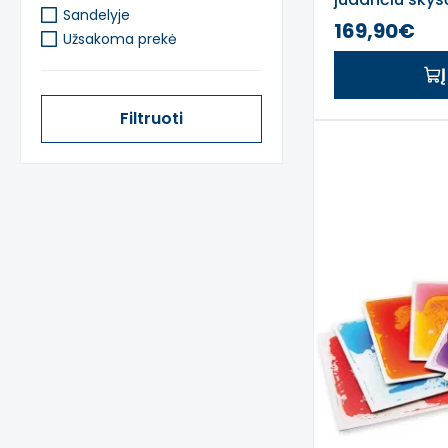
Sandelyje
vnt.
169,90€
Užsakoma prekė
Filtruoti