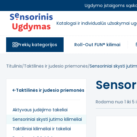
Ugdymo įstaigoms sąskait
Katalogai ir individualūs užsakymai 
Prekių kategorijos
Roll-Out FUN® kilimai
Titulinis
Taktilinės ir judesio priemonės
Sensoriniai skysti jutim
Sensori
Taktilinės ir judesio priemonės
Rodoma nuo 1 iki 5 i
Aktyvaus judėjimo takeliai
Sensoriniai skysti jutimo kilimėliai
Taktiliniai kilimėliai ir takeliai