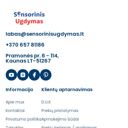
labas@sensorinisugdymas.lt
+370 657 81186
Pramonės pr. 6 - 114,
Kaunas LT-51267
Informacija
Klientų aptarnavimas
Apie mus
D.U.K
Kontaktai
Prekių pristatymas
Privatumo politika
Apmokėjimo būdai
Taisyklės
Prekių keitimas / grąžinimas