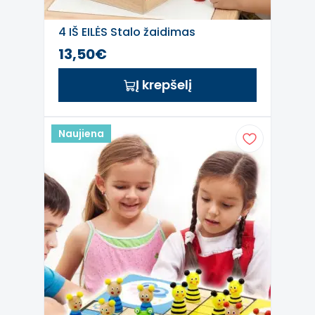
4 IŠ EILĖS Stalo žaidimas
13,50€
Į krepšelį
Naujiena