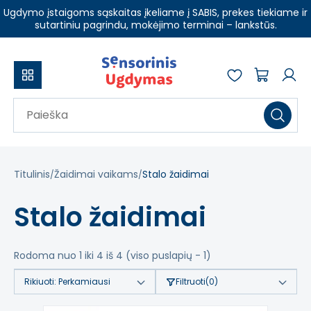
Ugdymo įstaigoms sąskaitas įkeliame į SABIS, prekes tiekiame ir
sutartiniu pagrindu, mokėjimo terminai – lankstūs.
Titulinis
Žaidimai vaikams
Stalo žaidimai
Stalo žaidimai
Rodoma nuo 1 iki 4 iš 4 (viso puslapių - 1)
Rikiuoti:
Perkamiausi
Filtruoti
(0)