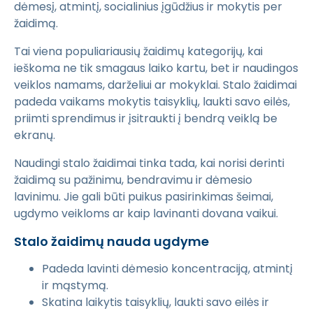
dėmesį, atmintį, socialinius įgūdžius ir mokytis per
žaidimą.
Tai viena populiariausių žaidimų kategorijų, kai
ieškoma ne tik smagaus laiko kartu, bet ir naudingos
veiklos namams, darželiui ar mokyklai. Stalo žaidimai
padeda vaikams mokytis taisyklių, laukti savo eilės,
priimti sprendimus ir įsitraukti į bendrą veiklą be
ekranų.
Naudingi stalo žaidimai tinka tada, kai norisi derinti
žaidimą su pažinimu, bendravimu ir dėmesio
lavinimu. Jie gali būti puikus pasirinkimas šeimai,
ugdymo veikloms ar kaip lavinanti dovana vaikui.
Stalo žaidimų nauda ugdyme
Padeda lavinti dėmesio koncentraciją, atmintį
ir mąstymą.
Skatina laikytis taisyklių, laukti savo eilės ir