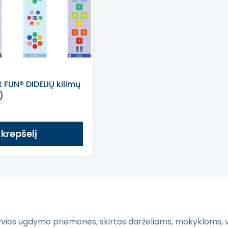
 FUN® DIDELIŲ kilimų
)
Į krepšelį
yvios ugdymo priemonės, skirtos darželiams, mokykloms, 