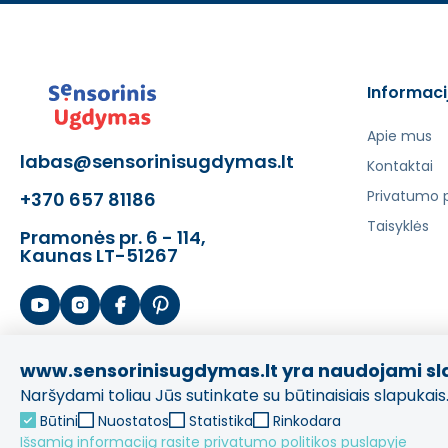
Informaci
Apie mus
labas@sensorinisugdymas.lt
Kontaktai
Privatumo p
+370 657 81186
Taisyklės
Pramonės pr. 6 - 114,
Kaunas LT-51267
www.sensorinisugdymas.lt yra naudojami sl
Naršydami toliau Jūs sutinkate su būtinaisiais slapukais. 
Būtini
Nuostatos
Statistika
Rinkodara
Išsamią informaciją rasite privatumo politikos puslapyje