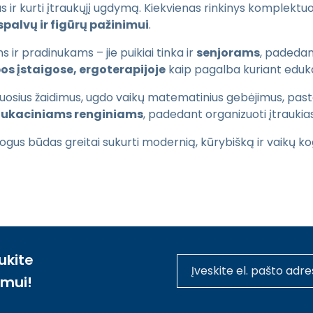
las ir kurti įtraukųjį ugdymą. Kiekvienas rinkinys komplekt
spalvų ir figūrų pažinimui
.
s ir pradinukams – jie puikiai tinka ir
senjorams
, padedant
os įstaigose, ergoterapijoje
kaip pagalba kuriant eduka
iuosius žaidimus, ugdo vaikų matematinius gebėjimus, pastab
edukaciniams renginiams
, padedant organizuoti įtraukias
ogus būdas greitai sukurti modernią, kūrybišką ir vaikų kog
ukite
imui!