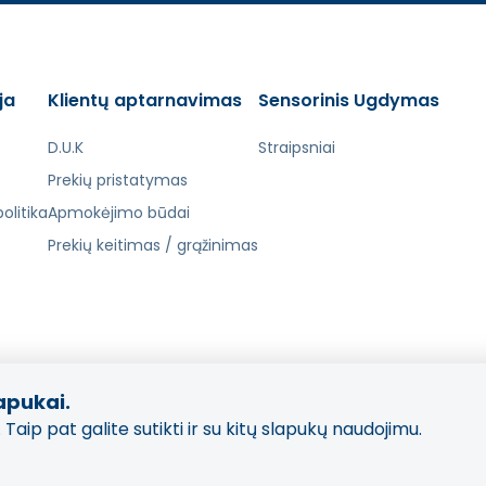
ja
Klientų aptarnavimas
Sensorinis Ugdymas
D.U.K
Straipsniai
Prekių pristatymas
olitika
Apmokėjimo būdai
Prekių keitimas / grąžinimas
apukai.
Taip pat galite sutikti ir su kitų slapukų naudojimu.