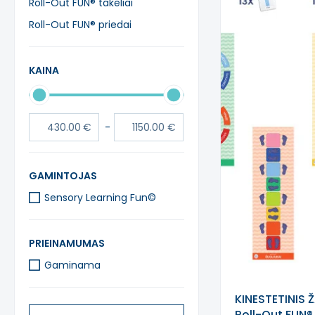
Roll-Out FUN® takeliai
Roll-Out FUN® priedai
KAINA
-
GAMINTOJAS
Sensory Learning Fun©
PRIEINAMUMAS
Gaminama
KINESTETINIS 
Roll-Out FUN® 