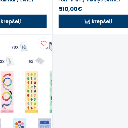
510,00€
Į krepšelį
Į krepšelį