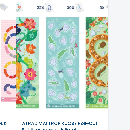
Out
ATRADIMAI TROPIKUOSE Roll-Out
FUN® lavinamieji kilimai