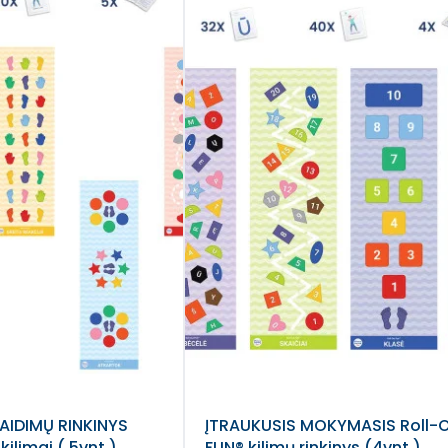
ŽAIDIMŲ RINKINYS
ĮTRAUKUSIS MOKYMASIS Roll-
kilimai ( 5vnt.)
FUN® kilimų rinkinys (4vnt.)