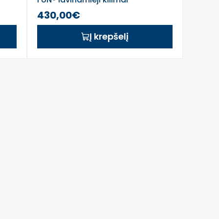
430,00€
Į krepšelį