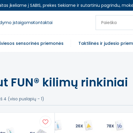
as įkeliame į SABIS, prekes tiekiame ir sutartiniu pagrindu, mokė
ugdymo įstaigoms
Kontaktai
Šviesos sensorinės priemonės
Taktilinės ir judesio pri
t FUN® kilimų rinkiniai
š 4 (viso puslapių - 1)