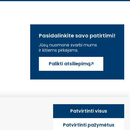
Pasidalinkite savo patirtimi!
Jūsų nuomonė svarbi mums
ir kitiems pirkėjams.
Palikti atsiliepimą
Patvirtinti visus
Patvirtinti pažymėtus
© 2013 - 2026 SensorinisUgdymas Visos teisės saugomos.