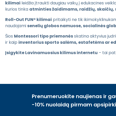
kilimai
leidžia įtraukti daugiau vaikų į edukacines veik
kurios tinka
atminties žaidimams, raidžių, skaičių, 
Roll-Out FUN® kilimai
pritaikyti ne tik ikimokyklinukam
naudojami
senelių globos namuose, socialinės glob
Šios
Montessori tipo priemonės
skatina aktyvius judr
ir kaip
inventorius sporto salėms, estafetėms ar 
Įsigykite Lavinamuosius kilimus internetu
– tai pat
Prenumeruokite naujienas ir ga
-10% nuolaidą pirmam apsipirk