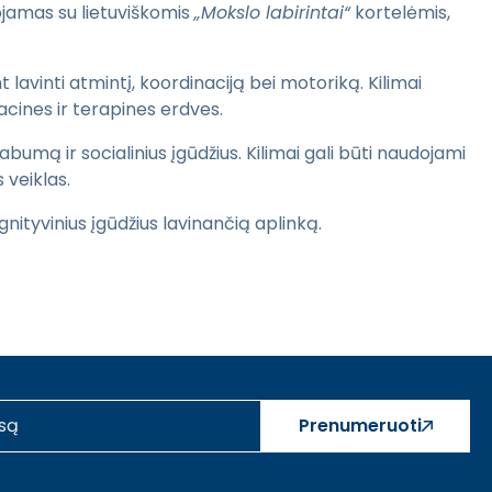
uojamas su lietuviškomis
„Mokslo labirintai“
kortelėmis,
 lavinti atmintį, koordinaciją bei motoriką. Kilimai
cines ir terapines erdves.
umą ir socialinius įgūdžius. Kilimai gali būti naudojami
 veiklas.
nityvinius įgūdžius lavinančią aplinką.
Prenumeruoti