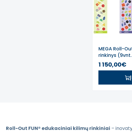
MEGA Roll-Out
rinkinys (9vnt.
1 150,00€
Roll-Out FUN® edukaciniai kilimų rinkiniai
– inovat