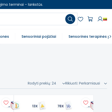
jimo terminai – lankstūs.
emonės
Sensoriniai pojūčiai
Sensorinės terapinės p
Rodyti prekių:
24
Rikiuoti:
Perkamiausi