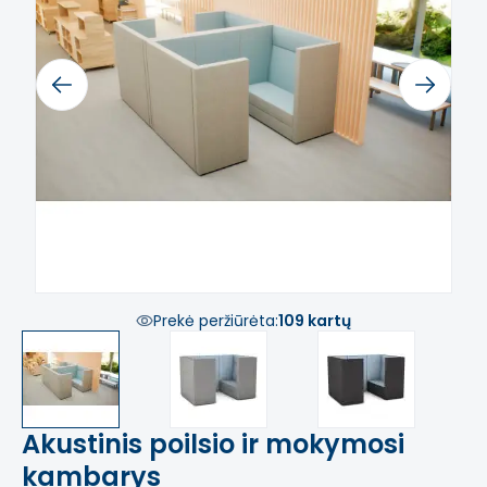
Previous
Next
Prekė peržiūrėta:
109 kartų
Akustinis poilsio ir mokymosi
kambarys