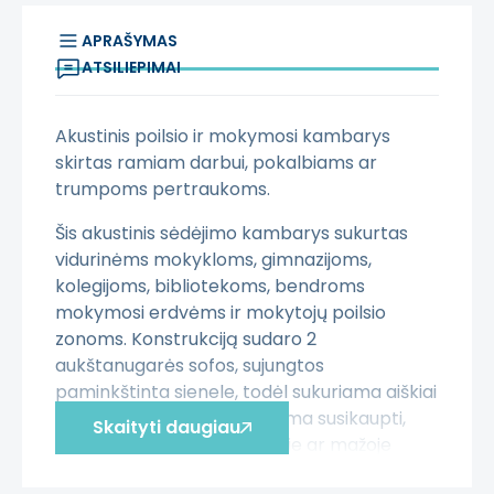
APRAŠYMAS
ATSILIEPIMAI
Akustinis poilsio ir mokymosi kambarys
skirtas ramiam darbui, pokalbiams ar
trumpoms pertraukoms.
Šis akustinis sėdėjimo kambarys sukurtas
vidurinėms mokykloms, gimnazijoms,
kolegijoms, bibliotekoms, bendroms
mokymosi erdvėms ir mokytojų poilsio
zonoms. Konstrukciją sudaro 2
aukštanugarės sofos, sujungtos
paminkštinta sienele, todėl sukuriama aiškiai
apibrėžta vieta, kurioje galima susikaupti,
Skaityti daugiau
ramiau kalbėtis, dirbti poroje ar mažoje
grupėje. Aukštos nugarėlės ir jungiamoji