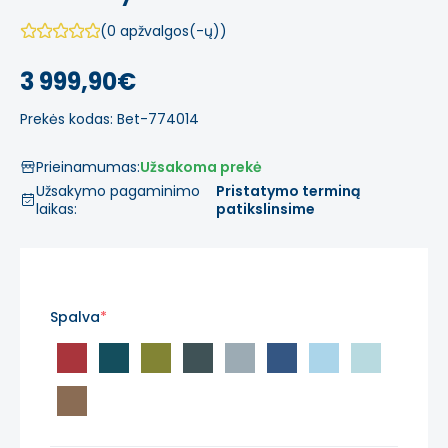
(0 apžvalgos(-ų))
3 999,90€
Prekės kodas: Bet-774014
Prieinamumas:
Užsakoma prekė
Užsakymo pagaminimo
Pristatymo terminą
laikas:
patikslinsime
Spalva