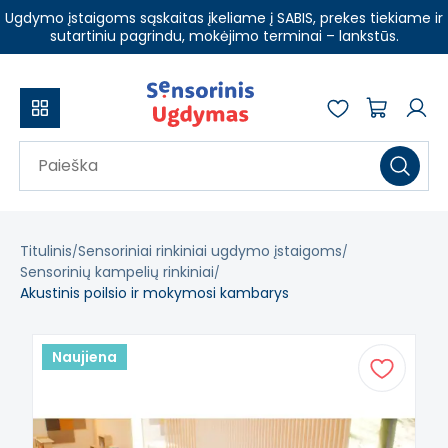
Ugdymo įstaigoms sąskaitas įkeliame į SABIS, prekes tiekiame ir
sutartiniu pagrindu, mokėjimo terminai – lankstūs.
Titulinis
Sensoriniai rinkiniai ugdymo įstaigoms
Sensorinių kampelių rinkiniai
Akustinis poilsio ir mokymosi kambarys
Naujiena