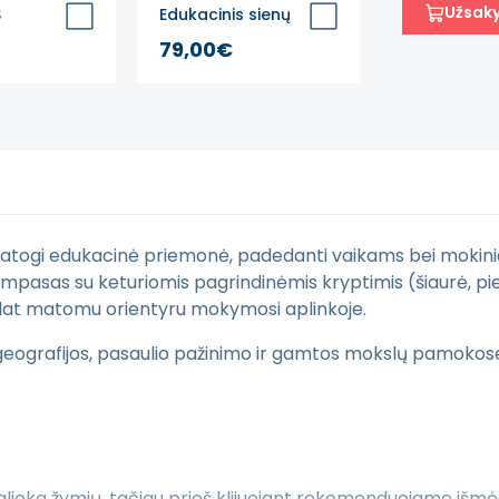
Užsakyt
S
Edukacinis sienų
rypčių
lipdukas
79,00€
 patogi edukacinė priemonė, padedanti vaikams bei mokinia
mpasas su keturiomis pagrindinėmis kryptimis (šiaurė, pietū
 nuolat matomu orientyru mokymosi aplinkoje.
eografijos, pasaulio pažinimo ir gamtos mokslų pamokose, ka
eka žymių, tačiau prieš klijuojant rekomenduojame išmėgint