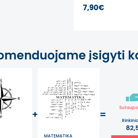
7,90€
omenduojame įsigyti ka
Sutaup
+
=
Rinkini
82,
MATEMATIKA