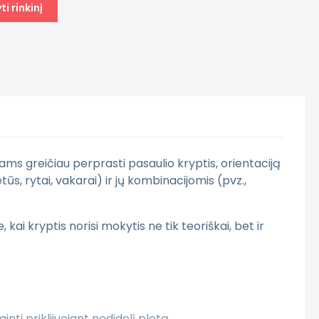
i rinkinį
ms greičiau perprasti pasaulio kryptis, orientaciją
s, rytai, vakarai) ir jų kombinacijomis (pvz.,
i kryptis norisi mokytis ne tik teoriškai, bet ir
i priklijuojant nedidelį plotą.