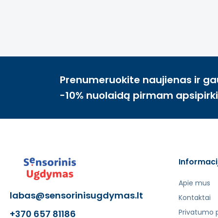
Prenumeruokite naujienas ir ga
-10% nuolaidą pirmam apsipirk
Informaci
Apie mus
labas@sensorinisugdymas.lt
Kontaktai
Privatumo p
+370 657 81186