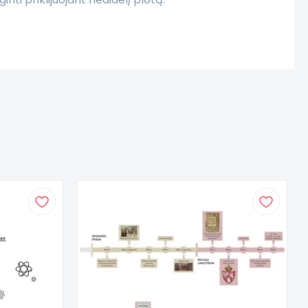
efektą, be kraštelių.
me pagaminti pagal Jūsų pageidavimus.