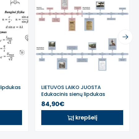
Next
 lipdukas
LIETUVOS LAIKO JUOSTA
Edukacinis sienų lipdukas
84,90€
Į krepšelį