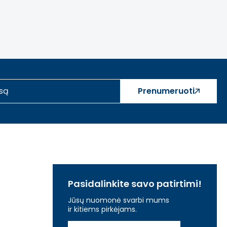
Prenumeruoti
Pasidalinkite savo patirtimi!
Jūsų nuomonė svarbi mums
ir kitiems pirkėjams.