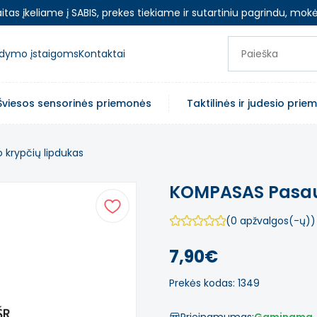
as įkeliame į SABIS, prekes tiekiame ir sutartiniu pagrindu, mokė
ugdymo įstaigoms
Kontaktai
Šviesos sensorinės priemonės
Taktilinės ir judesio pri
 krypčių lipdukas
KOMPASAS Pasaul
(0 apžvalgos(-ų))
7,90€
Prekės kodas: 1349