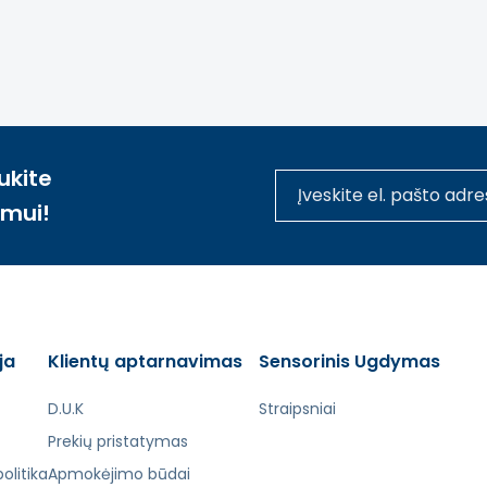
1
2
ukite
imui!
ja
Klientų aptarnavimas
Sensorinis Ugdymas
D.U.K
Straipsniai
Prekių pristatymas
olitika
Apmokėjimo būdai