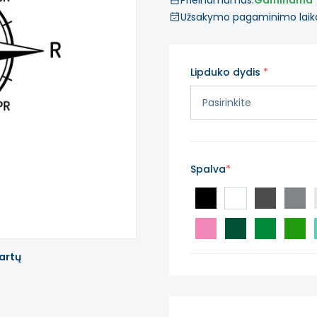
Prieinamumas:
Gaminama
Užsakymo pagaminimo laik
Lipduko dydis
Spalva
artų