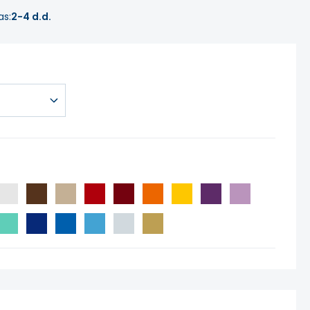
as:
2-4 d.d.