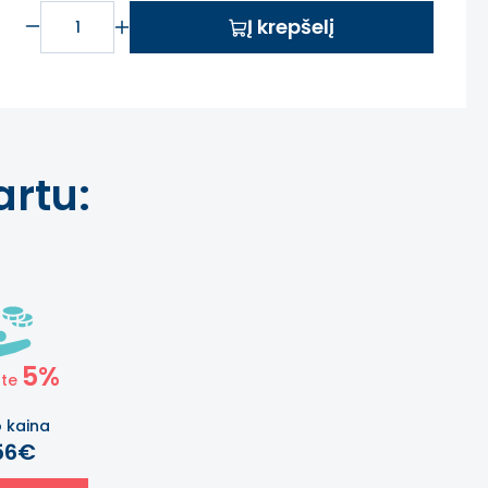
Į krepšelį
rtu:
5%
ote
o kaina
56€