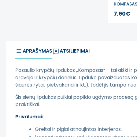
KOMPASA
Pasaulio k
7,90€
lipdukas
APRAŠYMAS
ATSILIEPIMAI
Pasaulio krypčių lipdukas „Kompasas“ – tai aiški ir
erdvėje ir krypčių derinius. Lipduke pavaizduotas ko
šiaurės rytai, pietvakariai ir kt.), todėl jis tampa
Šis sienų lipdukas puikiai papildo ugdymo procesą g
praktiškai.
Privalumai:
Greitai ir pigiai atnaujintas interjeras.
Lengvai nuimami, ant daugumos sienų nepali