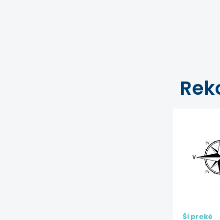
Rek
Ši prekė