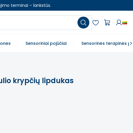
jimo terminai – lankstūs.
emonės
Sensoriniai pojūčiai
Sensorinės terapinės p
io krypčių lipdukas