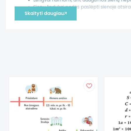
Sienų lipdukai padės paslėpti sienoje atsir
Skaityti daugiau
Dėmesio!
Nepatariama interjero lipdukų klijuoti ant n
Klijuojant lipduką privaloma gera nuotaika
Lipdukas pagamintas iš aukščiausios kokybės
Jei neradote tinkamos spalvos ar dydžio,