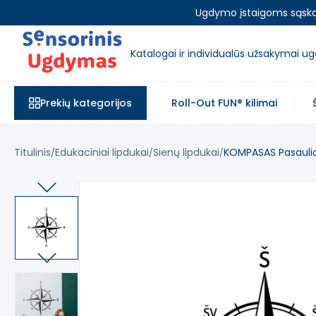
Ugdymo įstaigoms sąskait
Katalogai ir individualūs užsakymai 
Prekių kategorijos
Roll-Out FUN® kilimai
Titulinis
Edukaciniai lipdukai
Sienų lipdukai
KOMPASAS Pasaulio