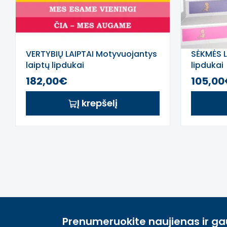
VERTYBIŲ LAIPTAI Motyvuojantys
SĖKMĖS LA
laiptų lipdukai
lipdukai
182,00€
105,0
Į krepšelį
Prenumeruokite naujienas ir ga