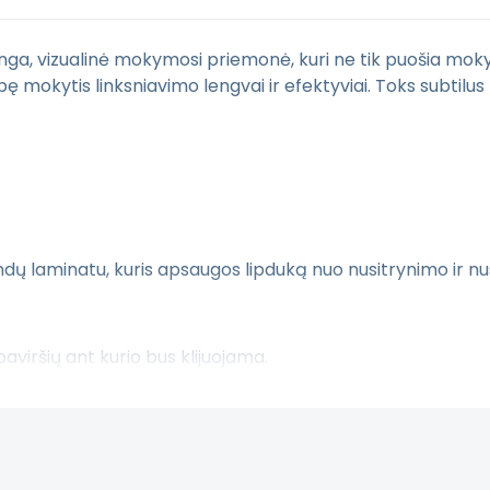
nga, vizualinė mokymosi priemonė, kuri ne tik puošia moky
ybę mokytis linksniavimo lengvai ir efektyviai. Toks subti
ų laminatu, kuris apsaugos lipduką nuo nusitrynimo ir nu
paviršių ant kurio bus klijuojama.
ėtų paviršių.
kantrybė bei kruopštumas.
s.
šykite mums
labas@sensorinisugdymas.lt
ir pasistengsime 