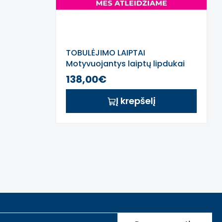
TOBULĖJIMO LAIPTAI
Motyvuojantys laiptų lipdukai
138,00€
Į krepšelį