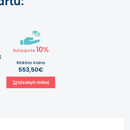
rtu:
10%
Sutaupote
=
Rinkinio kaina
553,50€
Užsakyti rinkinį