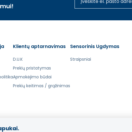
imui!
ja
Klientų aptarnavimas
Sensorinis Ugdymas
D.U.K
Straipsniai
Prekių pristatymas
olitika
Apmokėjimo būdai
Prekių keitimas / grąžinimas
apukai.