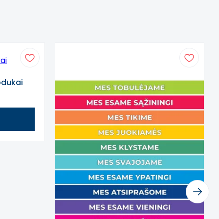
pdukai
Next