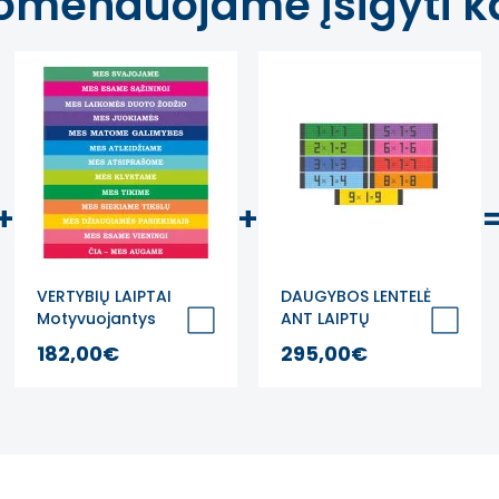
omenduojame įsigyti ka
+
+
VERTYBIŲ LAIPTAI
DAUGYBOS LENTELĖ
Motyvuojantys
ANT LAIPTŲ
laiptų lipdukai
Edukaciniai grindų
182,00€
295,00€
lipdukai