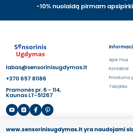
-10% nuolaidą pirmam apsipirk
Informaci
Apie mus
labas@sensorinisugdymas.lt
Kontaktai
Privatumo p
+370 657 81186
Taisyklės
Pramonės pr. 6 - 114,
Kaunas LT-51267
www.sensorinisugdymas.lt yra naudojami sl