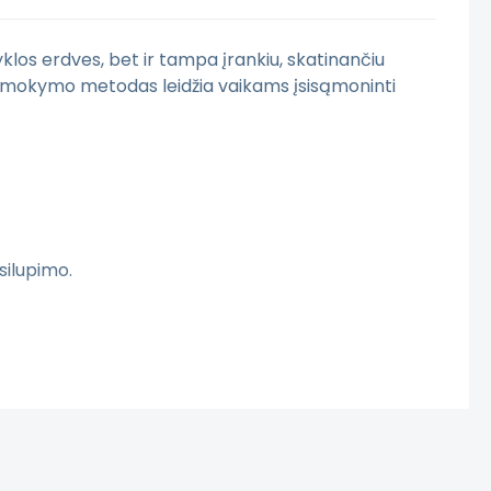
klos erdves, bet ir tampa įrankiu, skatinančiu
lus mokymo metodas leidžia vaikams įsisąmoninti
silupimo.
pagaminti pagal Jūsų pageidavimus.