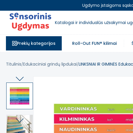
Ugdymo įstaigoms sąskait
Katalogai ir individualūs užsakymai 
Prekių kategorijos
Roll-Out FUN® kilimai
Titulinis
Edukaciniai grindų lipdukai
LINKSNIAI IR GIMINĖS Edukaci