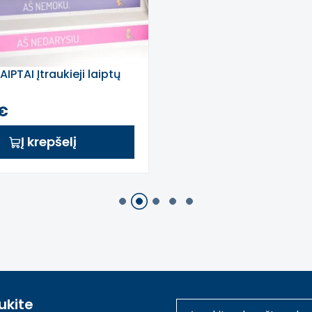
IPTAI Įtraukieji laiptų
0€
Į krepšelį
1
2
3
4
5
ukite