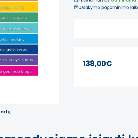
Prieinamumas:
Gaminama
Užsakymo pagaminimo laik
138,00€
kartų