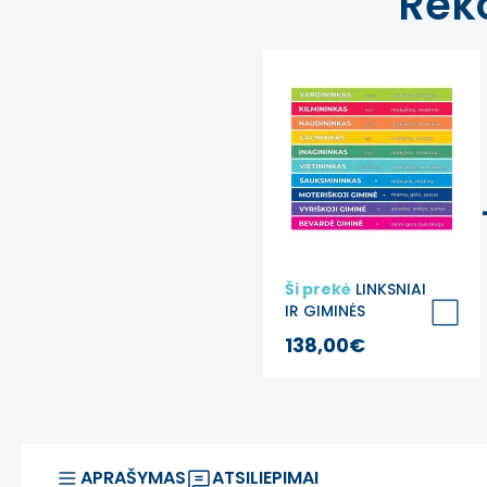
Rek
Ši prekė
LINKSNIAI
IR GIMINĖS
Edukaciniai laiptų
138,00€
lipdukai
APRAŠYMAS
ATSILIEPIMAI