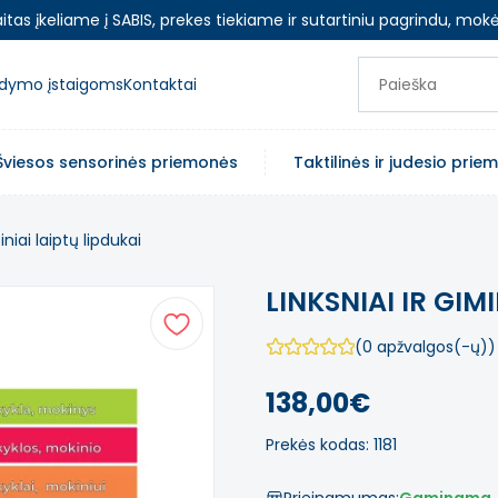
as įkeliame į SABIS, prekes tiekiame ir sutartiniu pagrindu, mokė
ugdymo įstaigoms
Kontaktai
Šviesos sensorinės priemonės
Taktilinės ir judesio pri
niai laiptų lipdukai
LINKSNIAI IR GIMI
(0 apžvalgos(-ų))
138,00€
Prekės kodas: 1181