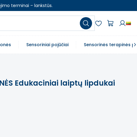
jimo terminai – lankstūs.
emonės
Sensoriniai pojūčiai
Sensorinės terapinės p
NĖS Edukaciniai laiptų lipdukai