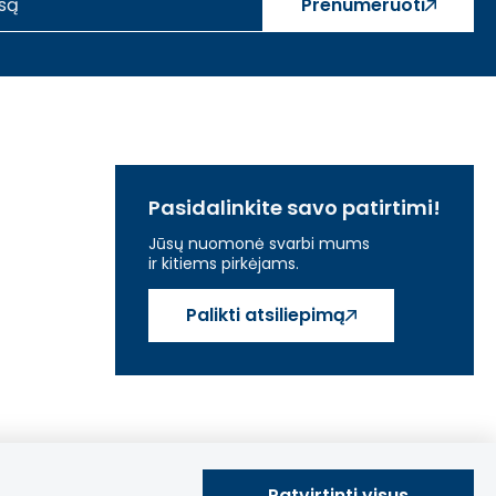
Prenumeruoti
Pasidalinkite savo patirtimi!
Jūsų nuomonė svarbi mums
ir kitiems pirkėjams.
Palikti atsiliepimą
Patvirtinti visus