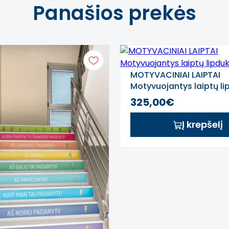
Panašios prekės
MOTYVACINIAI LAIPTAI
Motyvuojantys laiptų li
325,00€
Į krepšelį