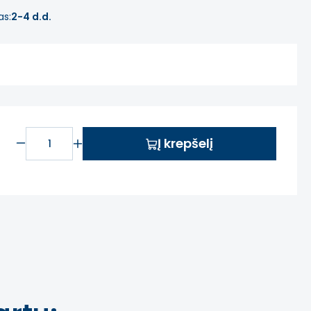
as:
2-4 d.d.
Į krepšelį