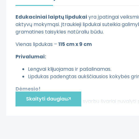
Edukaciniai laiptų lipdukai
yra įpatingai veiksmi
aktyvų mokymąsi. Įtraukieji lipdukai suteikia galim
gramatines taisykles natūraliu būdu.
Vienas lipdukas –
115 cm x 9 cm
Privalumai:
Lengvai klijuojamas ir pašalinamas.
Lipdukas padengtas aukščiausios kokybės grind
Dėmesio!
Skaityti daugiau
Klijuojant lipduką labai svarbu švariai nuvalyti 
Nepatariama lipdukų klijuoti ant nelygių, grubl
Klijuojant lipduką privaloma gera nuotaika, 
Užklijavus lipduką vietos nešlapinti 24 valanda
Jei neradote tinkamos spalvos ar dydžio, ra