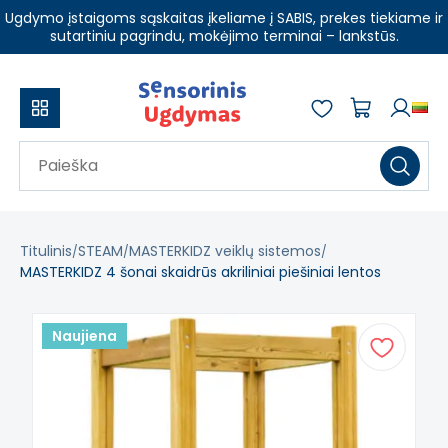
Ugdymo įstaigoms sąskaitas įkeliame į SABIS, prekes tiekiame ir
sutartiniu pagrindu, mokėjimo terminai – lankstūs.
Titulinis
STEAM
MASTERKIDZ veiklų sistemos
MASTERKIDZ 4 šonai skaidrūs akriliniai piešiniai lentos
Naujiena