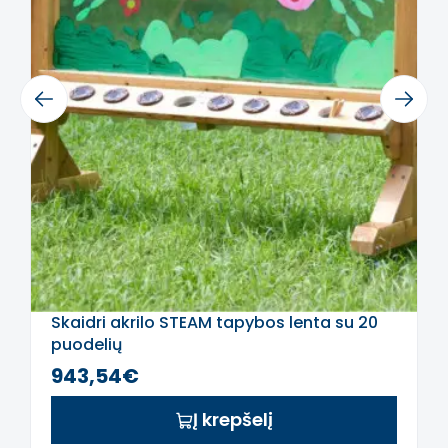
-
Skatina kūrybiškumą ir vaizduotę
-
Moko eksperimentuoti su spalvomis ir
tapybos technikomis
Previous
Next
-
Remia vizualinio suvokimo ir motorikos
koordinavimo vystymąsi
-
Skatina bendradarbiavimą ir bendrą
linksminimąsi
Šis aprašymas išverstas naudojant dirbtinį
intelektą. Atsiprašome už galimas klaidas,
vyksta redagavimas.
Skaidri akrilo STEAM tapybos lenta su 20
puodelių
943,54€
Į krepšelį