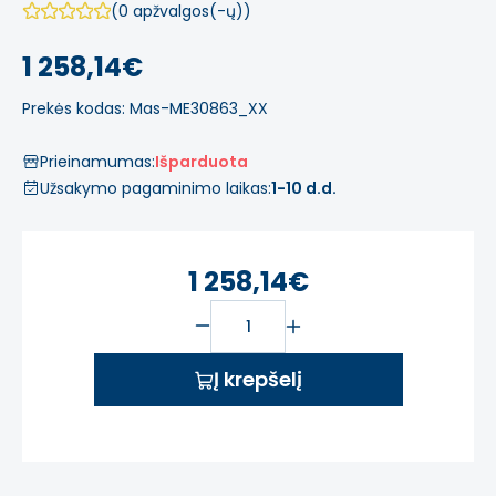
(0 apžvalgos(-ų))
1 258,14€
Prekės kodas: Mas-ME30863_XX
Prieinamumas:
Išparduota
Užsakymo pagaminimo laikas:
1-10 d.d.
1 258,14€
Į krepšelį