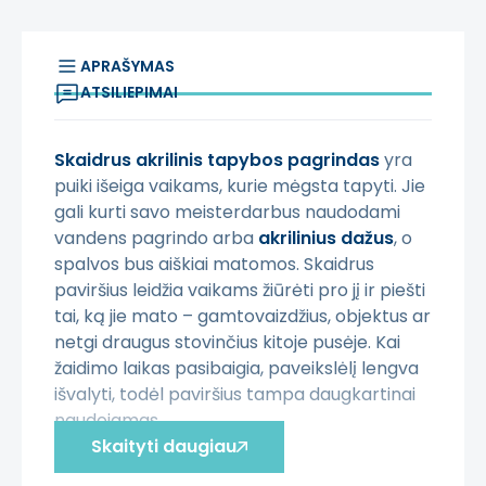
APRAŠYMAS
ATSILIEPIMAI
Skaidrus akrilinis tapybos pagrindas
yra
puiki išeiga vaikams, kurie mėgsta tapyti. Jie
gali kurti savo meisterdarbus naudodami
vandens pagrindo arba
akrilinius dažus
, o
spalvos bus aiškiai matomos. Skaidrus
paviršius leidžia vaikams žiūrėti pro jį ir piešti
tai, ką jie mato – gamtovaizdžius, objektus ar
netgi draugus stovinčius kitoje pusėje. Kai
žaidimo laikas pasibaigia, paveikslėlį lengva
išvalyti, todėl paviršius tampa daugkartinai
naudojamas.
Skaityti daugiau