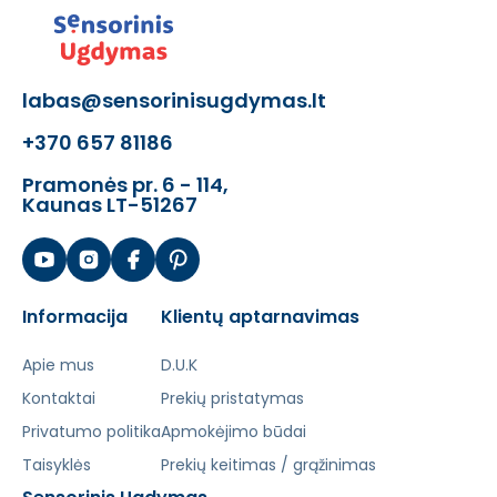
labas@sensorinisugdymas.lt
+370 657 81186
Pramonės pr. 6 - 114,
Kaunas LT-51267
Informacija
Klientų aptarnavimas
Apie mus
D.U.K
Kontaktai
Prekių pristatymas
Privatumo politika
Apmokėjimo būdai
Taisyklės
Prekių keitimas / grąžinimas