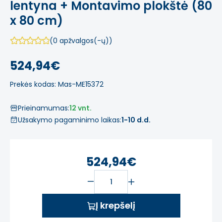
lentyna + Montavimo plokštė (80
x 80 cm)
(0 apžvalgos(-ų))
524,94€
Prekės kodas: Mas-ME15372
Prieinamumas:
12 vnt.
Užsakymo pagaminimo laikas:
1-10 d.d.
524,94€
Į krepšelį