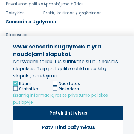
Privatumo politika
Apmokėjimo būdai
Taisyklės
Prekių keitimas / grąžinimas
Sensorinis Ugdymas
Straipsniai
www.sensorinisugdymas.lt yra
Pasidalinkite savo patirtimi!
naudojami slapukai.
Naršydami toliau Jūs sutinkate su būtinaisiais
Jūsų nuomonė svarbi mums
ir kitiems pirkėjams.
slapukais. Taip pat galite sutikti ir su kitų
slapukų naudojimu.
Palikti atsiliepimą
Būtini
Nuostatos
Statistika
Rinkodara
Išsamią informaciją rasite privatumo politikos
puslapyje
Patvirtinti visus
Patvirtinti pažymėtus
© 2013 - 2026 SensorinisUgdymas Visos teisės saugomos.