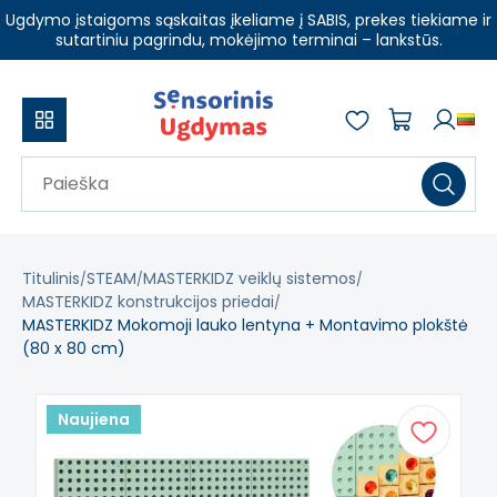
Ugdymo įstaigoms sąskaitas įkeliame į SABIS, prekes tiekiame ir
sutartiniu pagrindu, mokėjimo terminai – lankstūs.
Titulinis
STEAM
MASTERKIDZ veiklų sistemos
MASTERKIDZ konstrukcijos priedai
MASTERKIDZ Mokomoji lauko lentyna + Montavimo plokštė
(80 x 80 cm)
Naujiena