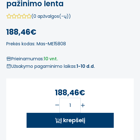
pažinimo lenta
(0 apžvalgos(-ų))
188,46€
Prekės kodas: Mas-ME15808
Prieinamumas:
10 vnt.
Užsakymo pagaminimo laikas:
1-10 d.d.
188,46€
Į krepšelį