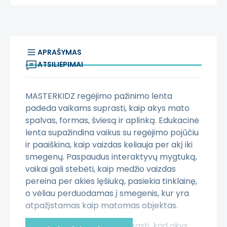
APRAŠYMAS
ATSILIEPIMAI
MASTERKIDZ regėjimo pažinimo lenta
padeda vaikams suprasti, kaip akys mato
spalvas, formas, šviesą ir aplinką. Edukacinė
lenta supažindina vaikus su regėjimo pojūčiu
ir paaiškina, kaip vaizdas keliauja per akį iki
smegenų. Paspaudus interaktyvų mygtuką,
vaikai gali stebėti, kaip medžio vaizdas
pereina per akies lęšiuką, pasiekia tinklainę,
o vėliau perduodamas į smegenis, kur yra
atpažįstamas kaip matomas objektas.
Lenta padeda vaikams suprasti, kad akys