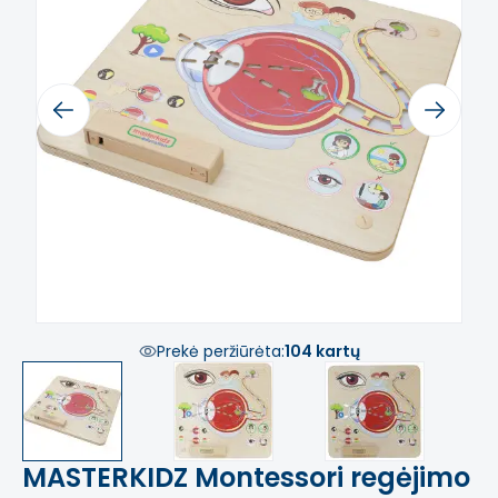
Previous
Next
Prekė peržiūrėta:
104 kartų
MASTERKIDZ Montessori regėjimo