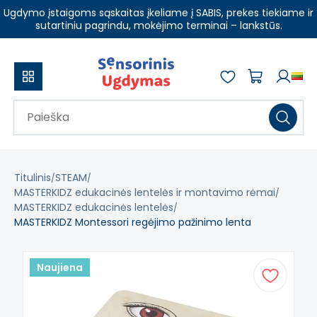
Ugdymo įstaigoms sąskaitas įkeliame į SABIS, prekes tiekiame ir
sutartiniu pagrindu, mokėjimo terminai – lankstūs.
Titulinis
STEAM
MASTERKIDZ edukacinės lentelės ir montavimo rėmai
MASTERKIDZ edukacinės lentelės
MASTERKIDZ Montessori regėjimo pažinimo lenta
Naujiena