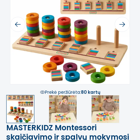
Previous
Next
Prekė peržiūrėta:
80 kartų
MASTERKIDZ Montessori
skaičiavimo ir spalvų mokymosi