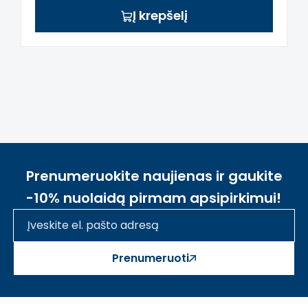
Į krepšelį
Prenumeruokite naujienas ir gaukite
-10% nuolaidą pirmam apsipirkimui!
Prenumeruoti