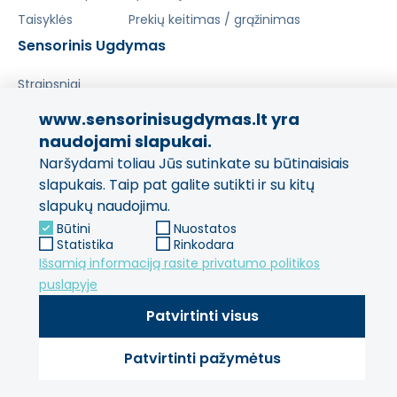
Taisyklės
Prekių keitimas / grąžinimas
Sensorinis Ugdymas
Straipsniai
www.sensorinisugdymas.lt yra
Pasidalinkite savo patirtimi!
naudojami slapukai.
Naršydami toliau Jūs sutinkate su būtinaisiais
Jūsų nuomonė svarbi mums
ir kitiems pirkėjams.
slapukais. Taip pat galite sutikti ir su kitų
slapukų naudojimu.
Palikti atsiliepimą
Būtini
Nuostatos
Statistika
Rinkodara
Išsamią informaciją rasite privatumo politikos
puslapyje
Patvirtinti visus
Patvirtinti pažymėtus
© 2013 - 2026 SensorinisUgdymas Visos teisės saugomos.