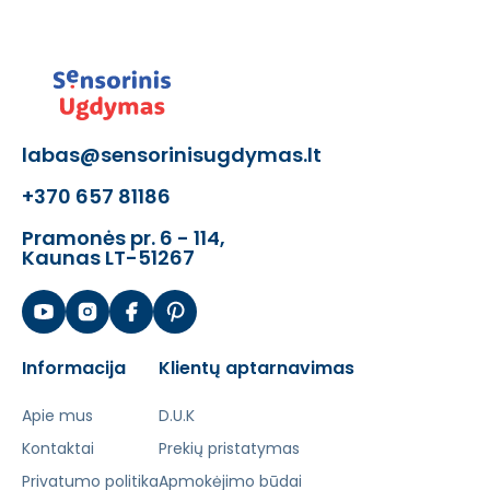
labas@sensorinisugdymas.lt
+370 657 81186
Pramonės pr. 6 - 114,
Kaunas LT-51267
Informacija
Klientų aptarnavimas
Apie mus
D.U.K
Kontaktai
Prekių pristatymas
Privatumo politika
Apmokėjimo būdai