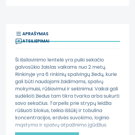
APRAŠYMAS
ATSILIEPIMAI
Ši išsilavinimo lentelė yra puiki sekačio
galvosūkio žaislas vaikams nuo 2 metų.
Rinkinyje yra 6 rinkinių spalvingų žiedų, kurie
gali būti naudojami žaidimams, spalvų
mokymuisi, rūšiavimui ir sekinimui. Vaikai gali
sudėlioti žiedus tam tikra tvarka arba sukurti
savo sekačius. Tarpelis prie strypų leidžia
rūšiuoti blokus, teikia iššūkį ir tobulina
koncentracijos, erdvės suvokimo, loginio
mąstymo ir spalvų atpažinimo įgūdžius.