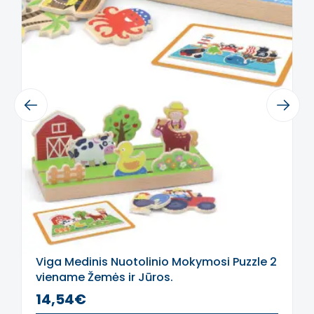
Šis aprašymas išverstas naudojant dirbtinį
intelektą. Atsiprašome už galimas klaidas,
vyksta redagavimas.
Previous
Next
Viga Medinis Nuotolinio Mokymosi Puzzle 2
viename Žemės ir Jūros.
14,54€