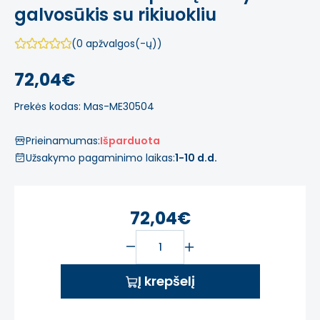
galvosūkis su rikiuokliu
(0 apžvalgos(-ų))
72,04€
Prekės kodas: Mas-ME30504
Prieinamumas:
Išparduota
Užsakymo pagaminimo laikas:
1-10 d.d.
72,04€
Į krepšelį