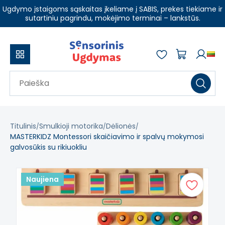
Ugdymo įstaigoms sąskaitas įkeliame į SABIS, prekes tiekiame ir
sutartiniu pagrindu, mokėjimo terminai – lankstūs.
Titulinis
Smulkioji motorika
Dėlionės
MASTERKIDZ Montessori skaičiavimo ir spalvų mokymosi
galvosūkis su rikiuokliu
Naujiena