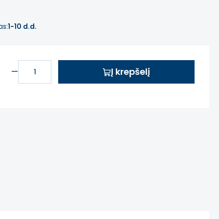
as:
1-10 d.d.
Į krepšelį