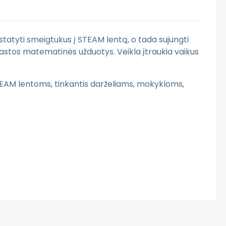
i įstatyti smeigtukus į STEAM lentą, o tada sujungti
aprastos matematinės užduotys. Veikla įtraukia vaikus
TEAM lentoms, tinkantis darželiams, mokykloms,