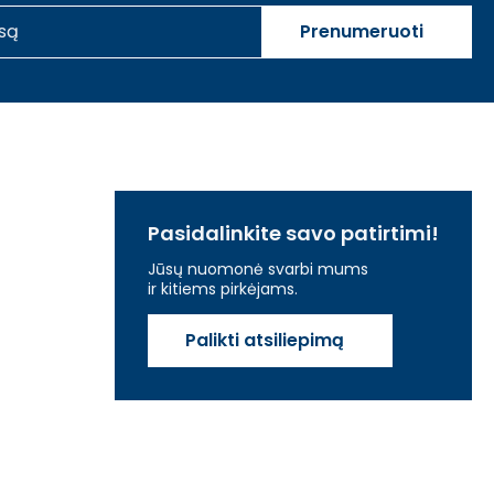
Prenumeruoti
Pasidalinkite savo patirtimi!
Jūsų nuomonė svarbi mums
ir kitiems pirkėjams.
Palikti atsiliepimą