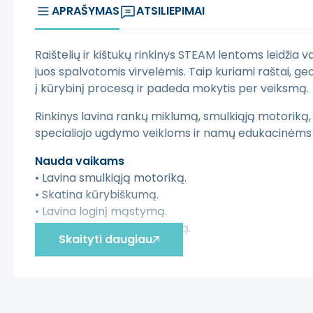
APRAŠYMAS
ATSILIEPIMAI
Raištelių ir kištukų rinkinys STEAM lentoms leidžia va
juos spalvotomis virvelėmis. Taip kuriami raštai, ge
į kūrybinį procesą ir padeda mokytis per veiksmą.
Rinkinys lavina rankų miklumą, smulkiąją motoriką
specialiojo ugdymo veikloms ir namų edukacinėms
Nauda vaikams
• Lavina smulkiąją motoriką.
• Skatina kūrybiškumą.
• Lavina loginį mąstymą.
• Skatina dėmesio sutelkimą.
Skaityti daugiau
Privalumai
• Tinka piešiniams, raidėms ir skaičiams kurti.
• Galima naudoti matematinėms užduotims.
• Suderinama su Masterkidz STEAM lentomis.