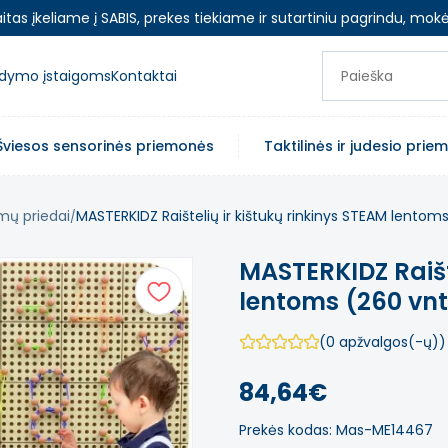
as įkeliame į SABIS, prekes tiekiame ir sutartiniu pagrindu, mokė
ugdymo įstaigoms
Kontaktai
Šviesos sensorinės priemonės
Taktilinės ir judesio pri
mų priedai
MASTERKIDZ Raištelių ir kištukų rinkinys STEAM lentoms
MASTERKIDZ Raište
lentoms (260 vnt
(0 apžvalgos(-ų))
84,64€
Prekės kodas: Mas-ME14467