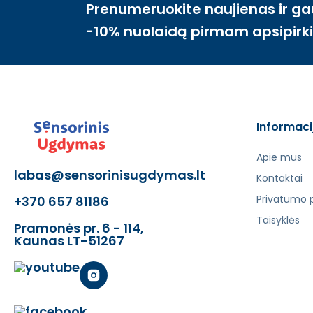
Prenumeruokite naujienas ir ga
-10% nuolaidą pirmam apsipirk
Informaci
Apie mus
labas@sensorinisugdymas.lt
Kontaktai
Privatumo p
+370 657 81186
Taisyklės
Pramonės pr. 6 - 114,
Kaunas LT-51267