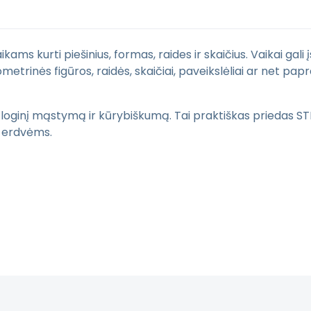
ikams kurti piešinius, formas, raides ir skaičius. Vaikai gal
ometrinės figūros, raidės, skaičiai, paveikslėliai ar net p
, loginį mąstymą ir kūrybiškumą. Tai praktiškas priedas S
 erdvėms.