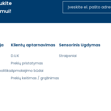
ukite
imui!
ja
Klientų aptarnavimas
Sensorinis Ugdymas
D.U.K
Straipsniai
Prekių pristatymas
olitika
Apmokėjimo būdai
Prekių keitimas / grąžinimas