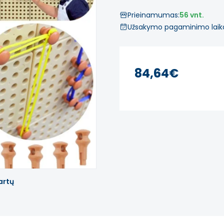
Prieinamumas:
56 vnt.
Užsakymo pagaminimo laik
84,64€
artų