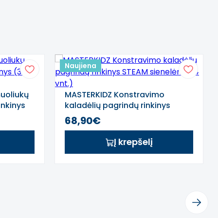
Naujiena
uoliukų
MASTERKIDZ Konstravimo
inkinys
kaladėlių pagrindų rinkinys
STEAM sienelėms (4 vnt.)
68,90€
mo priemonėms.
Į krepšelį
Next