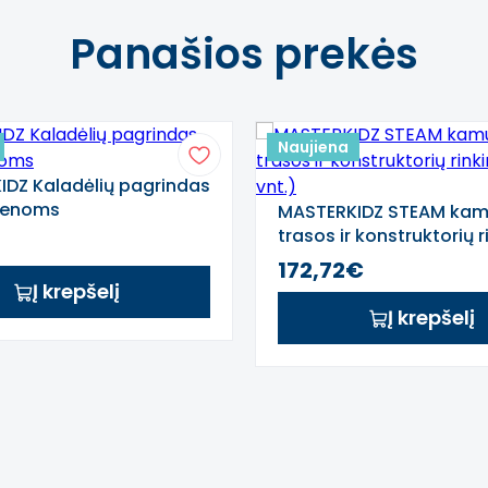
Panašios prekės
Naujiena
DZ Kaladėlių pagrindas
ienoms
MASTERKIDZ STEAM kam
trasos ir konstruktorių r
(359 vnt.)
172,72€
Į krepšelį
saugos ir kokybės reikalavimus, taikomus tokio tipo ugdy
Į krepšelį