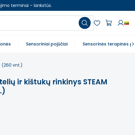
jimo terminai – lankstūs.
emonės
Sensoriniai pojūčiai
Sensorinės terapinės p
 (260 vnt.)
lių ir kištukų rinkinys STEAM
.)