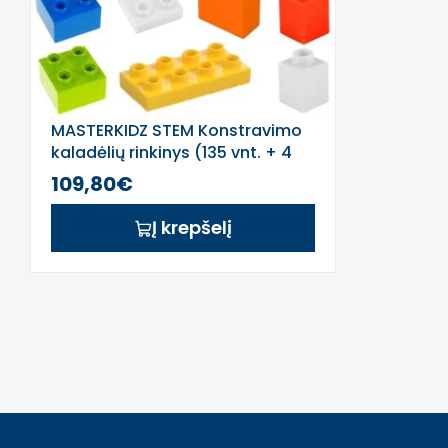
MASTERKIDZ STEM Konstravimo
kaladėlių rinkinys (135 vnt. + 4
vnt. pagrindų)
109,80€
Į krepšelį