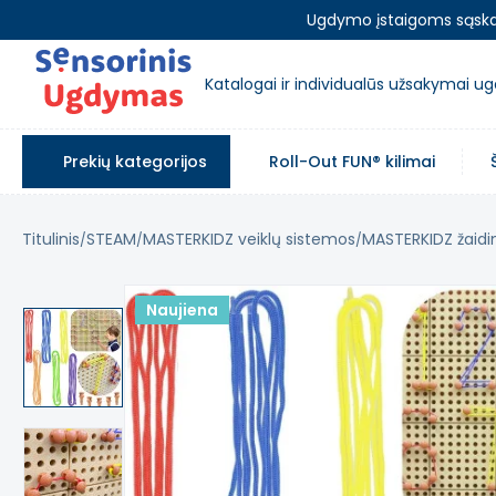
Ugdymo įstaigoms sąskait
Katalogai ir individualūs užsakymai 
Prekių kategorijos
Roll-Out FUN® kilimai
Titulinis
STEAM
MASTERKIDZ veiklų sistemos
MASTERKIDZ žaidi
Naujiena