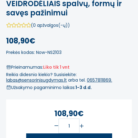
VEIDRODĖLIAIS spalvų, formų ir
savęs pažinimui
(0 apžvalgos(-ų))
108,90€
Prekės kodas: Now-NS2103
Prieinamumas:
Liko tik 1 vnt
Reikia didesnio kiekio? Susisiekite:
labas@sensorinisugdymas.lt
arba tel.
0657811869.
Užsakymo pagaminimo laikas:
1-3 d.d.
108,90€