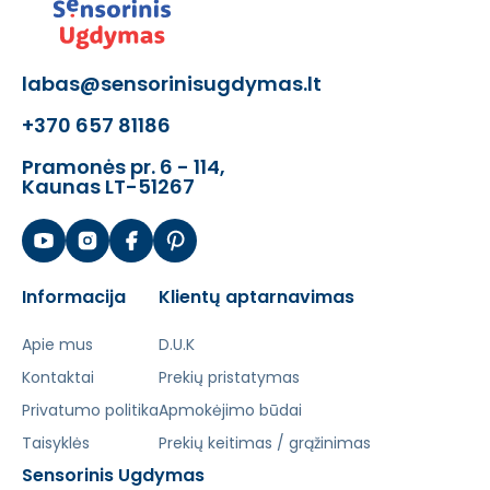
labas@sensorinisugdymas.lt
+370 657 81186
Pramonės pr. 6 - 114,
Kaunas LT-51267
Informacija
Klientų aptarnavimas
Apie mus
D.U.K
Kontaktai
Prekių pristatymas
Privatumo politika
Apmokėjimo būdai
Taisyklės
Prekių keitimas / grąžinimas
Sensorinis Ugdymas