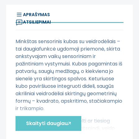
APRAŠYMAS
ATSILIEPIMAI
Minkštas sensorinis kubas su veidrodėliais –
tai daugiafunkcė ugdomoji priemonė, skirta
ankstyvajam vaikų sensoriniam ir
pažintiniam vystymuisi. Kubas pagamintas iš
patvarių, saugių medžiagų, o kiekviena jo
sienelė yra skirtingos spalvos. Keturiuose
kubo paviršiuose integruoti dideli, saugūs
akriliniai veidrodėliai skirtingų geometrinių
formų – kvadrato, apskritimo, stačiakampio
ir trikampio.
Vaikai gali ridenti, stumti, kelti ar tiesiog
Skaityti daugiau
tyrinėti kubą, stebėti savo atspindį, veido
išraiškas ir judesius. Veidrodiniai paviršiai