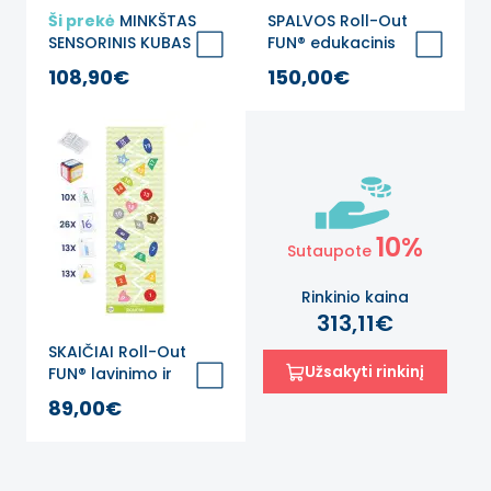
Ši prekė
MINKŠTAS
SPALVOS Roll-Out
SENSORINIS KUBAS
FUN® edukacinis
SU VEIDRODĖLIAIS
kilimas
108,90€
150,00€
spalvų, formų ir
savęs pažinimui
10%
Sutaupote
Rinkinio kaina
313,11€
SKAIČIAI Roll-Out
Užsakyti rinkinį
FUN® lavinimo ir
ugdymo kilimas
89,00€