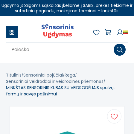
Ugdymo įstaigoms sąskaitas įkeliame į SABIS, prekes tiekiame ir
sutartiniu pagrindu, mokėjimo terminai – lankstūs.
Titulinis
Sensoriniai pojūčiai
Rega
Sensoriniai veidrodžiai ir veidrodinės priemonės
MINKŠTAS SENSORINIS KUBAS SU VEIDRODĖLIAIS spalvų,
formų ir savęs pažinimui