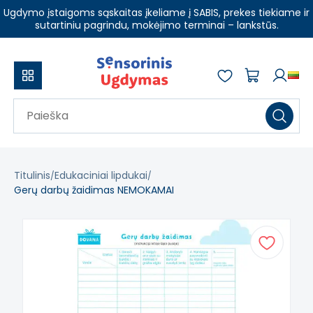
Ugdymo įstaigoms sąskaitas įkeliame į SABIS, prekes tiekiame ir
sutartiniu pagrindu, mokėjimo terminai – lankstūs.
Titulinis
Edukaciniai lipdukai
Gerų darbų žaidimas NEMOKAMAI