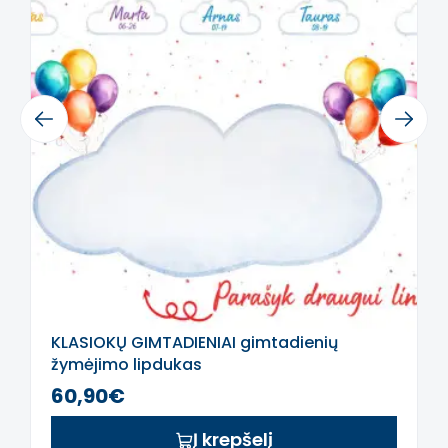
Previous
Next
KLASIOKŲ GIMTADIENIAI gimtadienių
žymėjimo lipdukas
60,90€
Į krepšelį