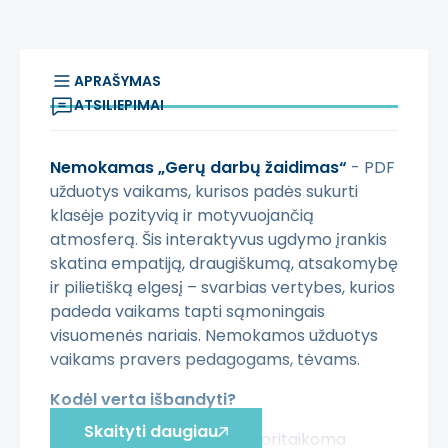
APRAŠYMAS
ATSILIEPIMAI
Nemokamas „Gerų darbų žaidimas“
- PDF
užduotys vaikams, kurisos padės sukurti
klasėje pozityvią ir motyvuojančią
atmosferą. Šis interaktyvus ugdymo įrankis
skatina empatiją, draugiškumą, atsakomybę
ir pilietišką elgesį – svarbias vertybes, kurios
padeda vaikams tapti sąmoningais
visuomenės nariais. Nemokamos užduotys
vaikams pravers pedagogams, tėvams.
Kodėl verta išbandyti?
Skaityti daugiau
Nemokama ir lengvai pritaikoma