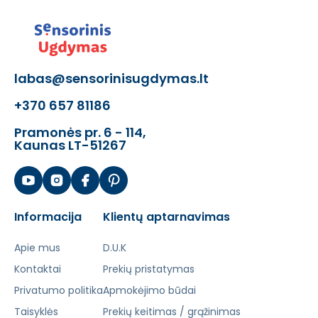
labas@sensorinisugdymas.lt
+370 657 81186
Pramonės pr. 6 - 114,
Kaunas LT-51267
Informacija
Klientų aptarnavimas
Apie mus
D.U.K
Kontaktai
Prekių pristatymas
Privatumo politika
Apmokėjimo būdai
Taisyklės
Prekių keitimas / grąžinimas