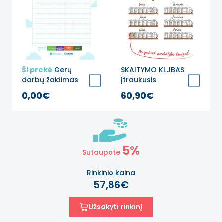
Ši prekė
Gerų
SKAITYMO KLUBAS
darbų žaidimas
įtraukusis
NEMOKAMAI
žymėjimo lipdukas
0,00€
60,90€
5%
Sutaupote
Rinkinio kaina
57,86€
Užsakyti rinkinį