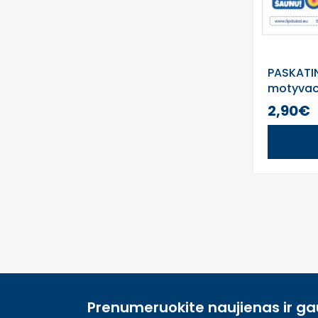
PASKATI
motyvac
2,90€
Prenumeruokite naujienas ir ga