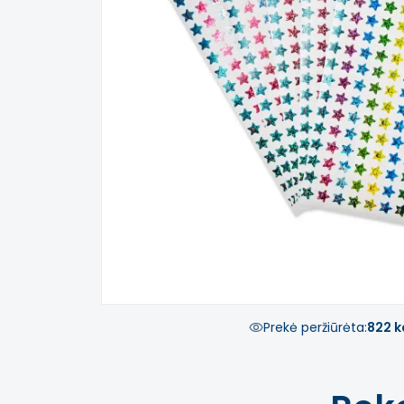
Prekė peržiūrėta:
822 k