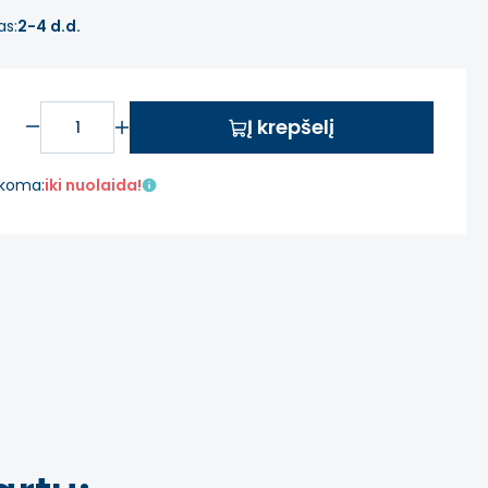
as:
2-4 d.d.
Į krepšelį
aikoma:
iki nuolaida!