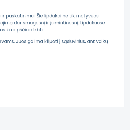
ai ir paskatinimui. Šie lipdukai ne tik motyvuos
nojimą dar smagesnį ir įsimintinesnį. Lipdukuose
s kruopščiai dirbti.
s. Juos galima klijuoti į sąsiuvinius, ant vaikų