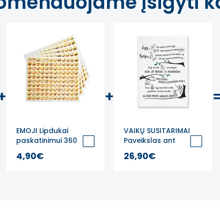
omenduojame įsigyti ka
+
+
EMOJI Lipdukai
VAIKŲ SUSITARIMAI
paskatinimui 360
Paveikslas ant
vnt.
drobės
4,90€
26,90€