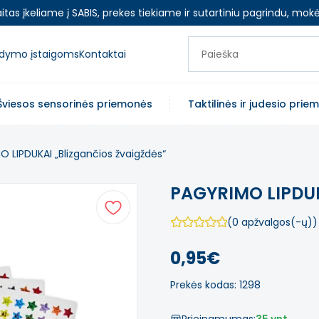
as įkeliame į SABIS, prekes tiekiame ir sutartiniu pagrindu, mokė
ugdymo įstaigoms
Kontaktai
Šviesos sensorinės priemonės
Taktilinės ir judesio pri
 LIPDUKAI „Blizgančios žvaigždės“
PAGYRIMO LIPDUK
(0 apžvalgos(-ų))
0,95€
Prekės kodas: 1298