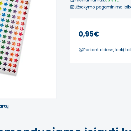
Prieinamumas:
35 vnt.
Užsakymo pagaminimo laik
0,95€
Perkant didesnį kiekį t
artų