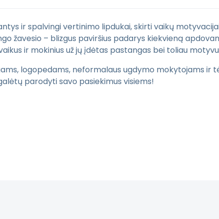
antys ir spalvingi vertinimo lipdukai, skirti vaikų motyvacij
tingo žavesio – blizgus paviršius padarys kiekvieną apdova
vaikus ir mokinius už jų įdėtas pastangas bei toliau motyvuo
gams, logopedams, neformalaus ugdymo mokytojams ir tėvam
 galėtų parodyti savo pasiekimus visiems!