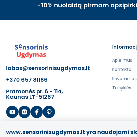
-10% nuolaidą pirmam apsipirk
Informaci
Apie mus
labas@sensorinisugdymas.lt
Kontaktai
Privatumo p
+370 657 81186
Taisyklės
Pramonės pr. 6 - 114,
Kaunas LT-51267
www.sensorinisugdymas.lt yra naudojami sl