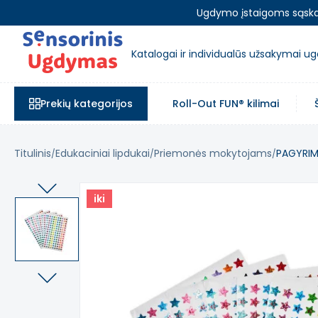
Ugdymo įstaigoms sąskait
Katalogai ir individualūs užsakymai 
Prekių kategorijos
Roll-Out FUN® kilimai
Titulinis
Edukaciniai lipdukai
Priemonės mokytojams
PAGYRIMO
iki