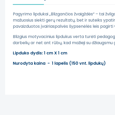
Pagyrimo lipdukai „Blizgančios žvaigždės“
– tai žvilg
mažuosius siekti gerų rezultatų, bet ir suteiks ypa
pavaizduotos įvairiaspalvės šypsenėlės leis pagirti 
Blizgius motyvacinius lipdukus verta turėti pedago
darbelių ar net ant rūbų, kad mažieji su džiaugsmu
Lipduko dydis: 1 cm X 1 cm
Nurodyta kaina - 1 lapelis (150 vnt. lipdukų)