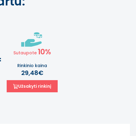
rtu:
10%
Sutaupote
=
Rinkinio kaina
29,48€
Užsakyti rinkinį