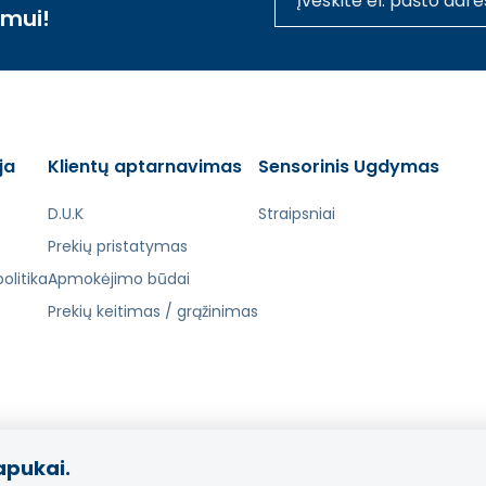
imui!
ja
Klientų aptarnavimas
Sensorinis Ugdymas
D.U.K
Straipsniai
Prekių pristatymas
olitika
Apmokėjimo būdai
Prekių keitimas / grąžinimas
apukai.