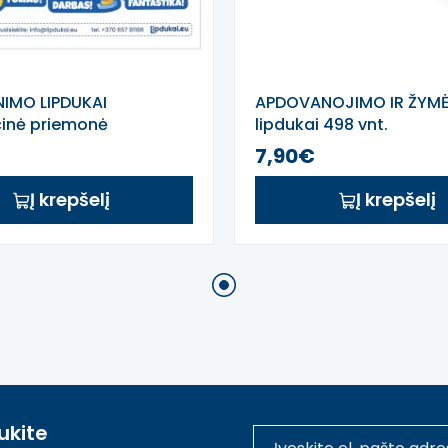
NIMO LIPDUKAI
APDOVANOJIMO IR ŽYM
inė priemonė
lipdukai 498 vnt.
7,90€
Į krepšelį
Į krepšelį
1
ukite