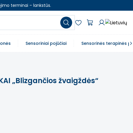
jimo terminai – lankstūs.
emonės
Sensoriniai pojūčiai
Sensorinės terapinės p
AI „Blizgančios žvaigždės“