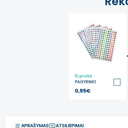
Rek
Ši prekė
PAGYRIMO
LIPDUKAI
0,95€
„Blizgančios
žvaigždės“
APRAŠYMAS
ATSILIEPIMAI