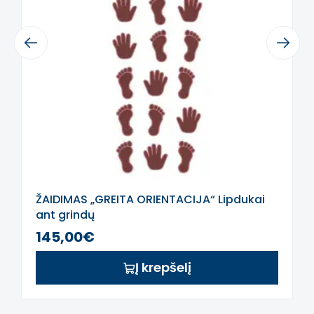
Jūsų pageidavimus.
Previous
Next
ŽAIDIMAS „GREITA ORIENTACIJA“ Lipdukai
ant grindų
145,00€
Į krepšelį