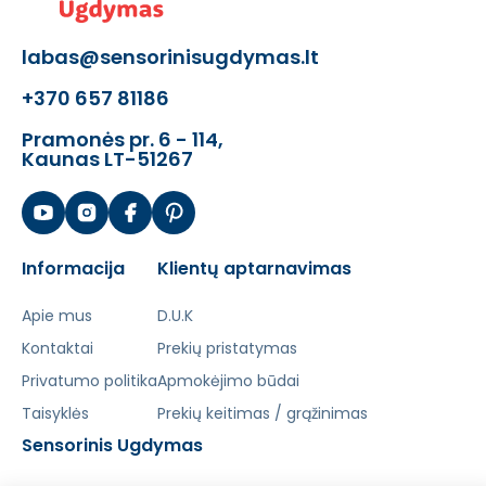
labas@sensorinisugdymas.lt
+370 657 81186
Pramonės pr. 6 - 114,
Kaunas LT-51267
Informacija
Klientų aptarnavimas
Apie mus
D.U.K
Kontaktai
Prekių pristatymas
Privatumo politika
Apmokėjimo būdai
Taisyklės
Prekių keitimas / grąžinimas
Sensorinis Ugdymas