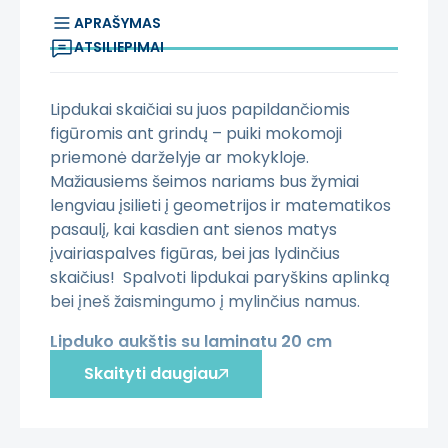
APRAŠYMAS
ATSILIEPIMAI
Lipdukai skaičiai su juos papildančiomis
figūromis ant grindų – puiki mokomoji
priemonė darželyje ar mokykloje.
Mažiausiems šeimos nariams bus žymiai
lengviau įsilieti į geometrijos ir matematikos
pasaulį, kai kasdien ant sienos matys
įvairiaspalves figūras, bei jas lydinčius
skaičius! Spalvoti lipdukai paryškins aplinką
bei įneš žaismingumo į mylinčius namus.
Lipduko aukštis su laminatu 20 cm
Skaityti daugiau
Privalumai:
Lengvai klijuojamas ir pašalinamas.
Lipdukas padengtas aukščiausios