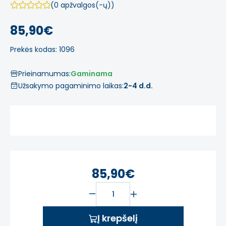
(0 apžvalgos(-ų))
85,90€
Prekės kodas: 1096
Prieinamumas:
Gaminama
Užsakymo pagaminimo laikas:
2-4 d.d.
85,90€
Į krepšelį