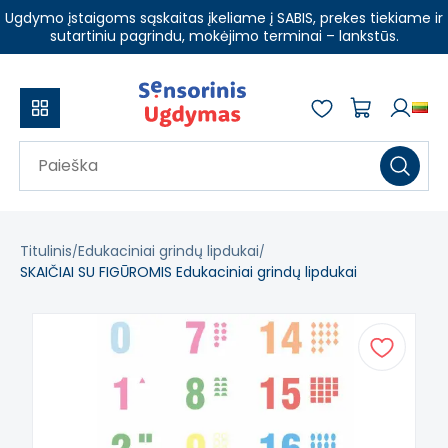
Ugdymo įstaigoms sąskaitas įkeliame į SABIS, prekes tiekiame ir
sutartiniu pagrindu, mokėjimo terminai – lankstūs.
Titulinis
Edukaciniai grindų lipdukai
SKAIČIAI SU FIGŪROMIS Edukaciniai grindų lipdukai