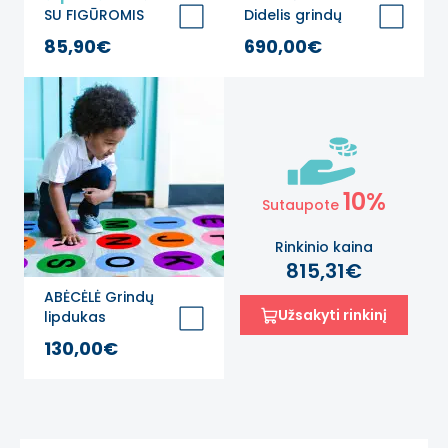
SU FIGŪROMIS
Didelis grindų
Edukaciniai grindų
lipdukų rinkinys
85,90€
690,00€
lipdukai
10%
Sutaupote
Rinkinio kaina
815,31€
ABĖCĖLĖ Grindų
Užsakyti rinkinį
lipdukas
žaidimams
130,00€