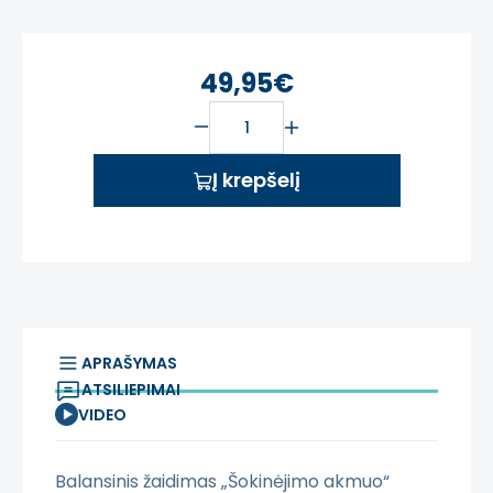
49,95€
Į krepšelį
APRAŠYMAS
ATSILIEPIMAI
VIDEO
Balansinis žaidimas „Šokinėjimo akmuo“