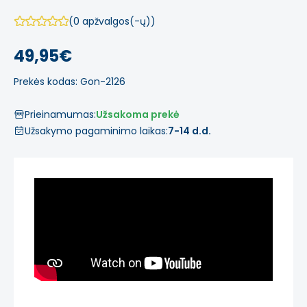
(0 apžvalgos(-ų))
49,95€
Prekės kodas: Gon-2126
Prieinamumas:
Užsakoma prekė
Užsakymo pagaminimo laikas:
7-14 d.d.