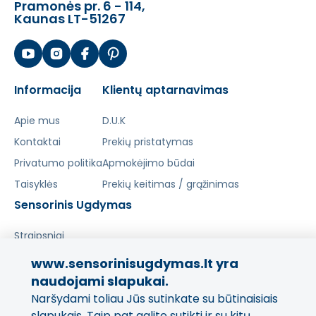
Pramonės pr. 6 - 114,
Kaunas LT-51267
Informacija
Klientų aptarnavimas
Apie mus
D.U.K
Kontaktai
Prekių pristatymas
Privatumo politika
Apmokėjimo būdai
Taisyklės
Prekių keitimas / grąžinimas
Sensorinis Ugdymas
Straipsniai
www.sensorinisugdymas.lt yra
Pasidalinkite savo patirtimi!
naudojami slapukai.
Naršydami toliau Jūs sutinkate su būtinaisiais
Jūsų nuomonė svarbi mums
ir kitiems pirkėjams.
slapukais. Taip pat galite sutikti ir su kitų