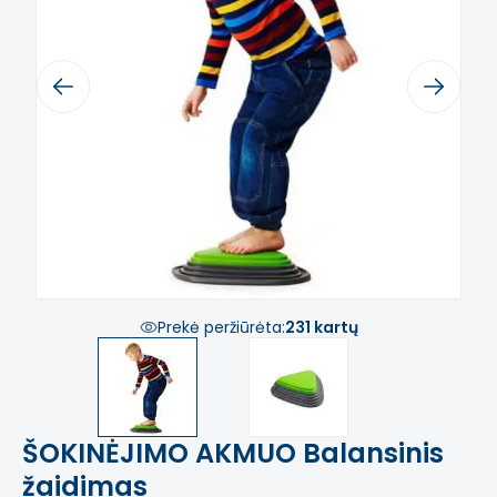
Previous
Next
Prekė peržiūrėta:
231 kartų
ŠOKINĖJIMO AKMUO Balansinis
žaidimas