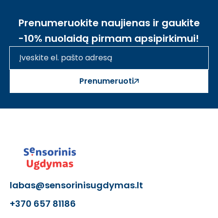
Prenumeruokite naujienas ir gaukite
-10% nuolaidą pirmam apsipirkimui!
Prenumeruoti
labas@sensorinisugdymas.lt
+370 657 81186