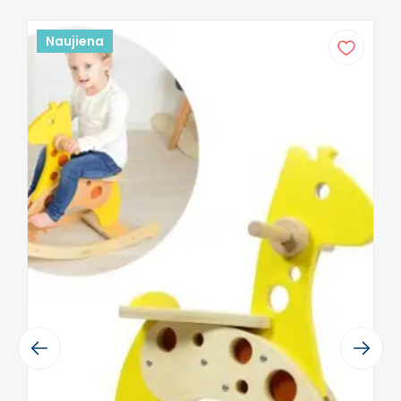
kūno padėties suvokimą ir gebėjimą
išlaikyti pusiausvyrą.
Naujiena
Motorikos ir koordinacijos ugdymas
– šokinėjimas aktyvina kojų raumenis ir
gerina judesių tikslumą.
Fizinis aktyvumas
– skatina judėjimą,
šuoliavimą ir aktyvų žaidimą smagiu
būdu.
Previous
Next