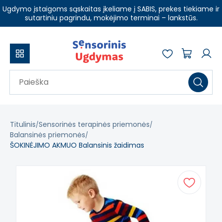
Ugdymo įstaigoms sąskaitas įkeliame į SABIS, prekes tiekiame ir
sutartiniu pagrindu, mokėjimo terminai – lankstūs.
Titulinis
Sensorinės terapinės priemonės
Balansinės priemonės
ŠOKINĖJIMO AKMUO Balansinis žaidimas