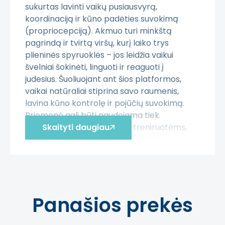
sukurtas lavinti vaikų pusiausvyrą,
koordinaciją ir kūno padėties suvokimą
(propriocepciją). Akmuo turi minkštą
pagrindą ir tvirtą viršų, kurį laiko trys
plieninės spyruoklės – jos leidžia vaikui
švelniai šokinėti, linguoti ir reaguoti į
judesius. Šuoliuojant ant šios platformos,
vaikai natūraliai stiprina savo raumenis,
lavina kūno kontrolę ir pojūčių suvokimą.
Priemonė gali būti naudojama tiek
savarankiškoms motorikos treniruotėms,
Skaityti daugiau
tiek su „Upės akmenys“ balansaviom
akmenėlių rinkiniu, kuriant kūrybiškus
balansavimo takus ar sensorinius žaidimus.
Matmenys: 36 x 37 x 10 cm.
Panašios prekės
Kodėl verta rinktis?
Propriocepcijos lavinimas
– stiprina