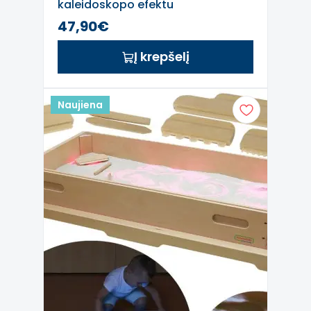
kaleidoskopo efektu
47,90€
Į krepšelį
Naujiena