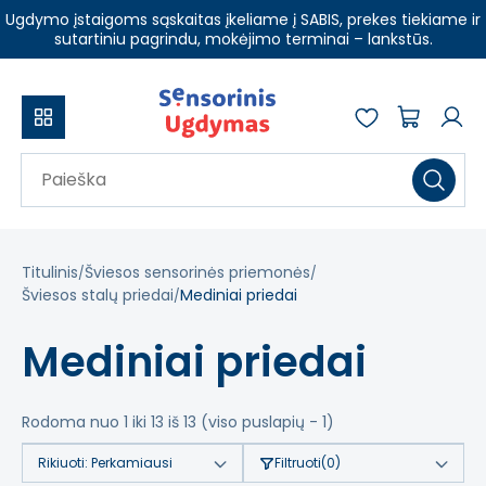
Ugdymo įstaigoms sąskaitas įkeliame į SABIS, prekes tiekiame ir
sutartiniu pagrindu, mokėjimo terminai – lankstūs.
Titulinis
Šviesos sensorinės priemonės
Šviesos stalų priedai
Mediniai priedai
Mediniai priedai
Rodoma nuo 1 iki 13 iš 13 (viso puslapių - 1)
Rikiuoti:
Perkamiausi
Filtruoti
(0)