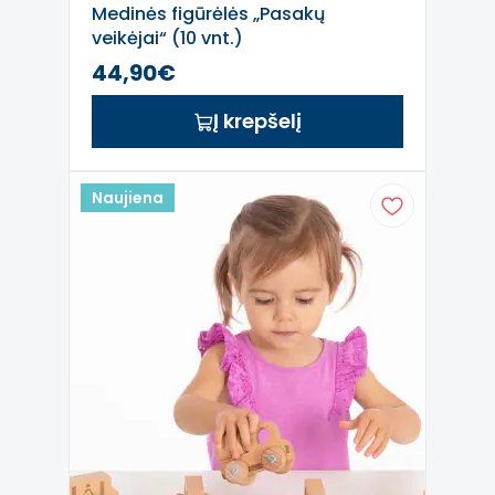
Medinės figūrėlės „Pasakų
veikėjai“ (10 vnt.)
44,90€
Į krepšelį
Naujiena