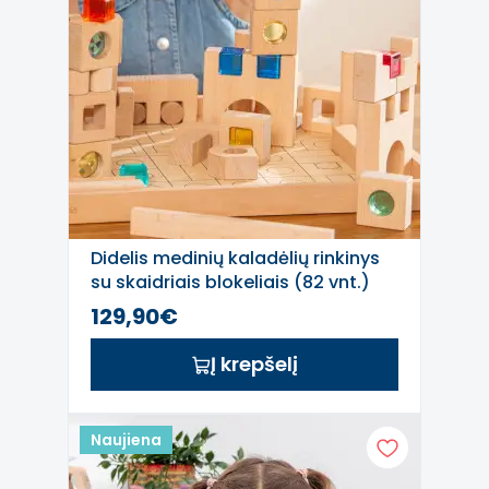
Didelis medinių kaladėlių rinkinys
su skaidriais blokeliais (82 vnt.)
129,90€
Į krepšelį
Naujiena