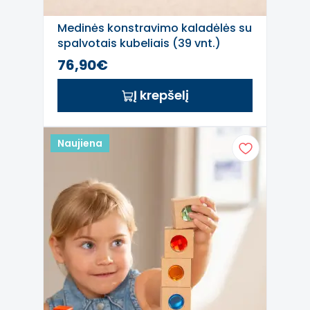
Medinės konstravimo kaladėlės su
spalvotais kubeliais (39 vnt.)
76,90€
Į krepšelį
Naujiena