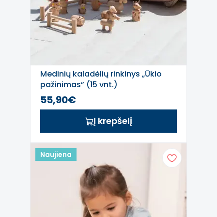
Medinių kaladėlių rinkinys „Ūkio
pažinimas” (15 vnt.)
55,90€
Į krepšelį
Naujiena