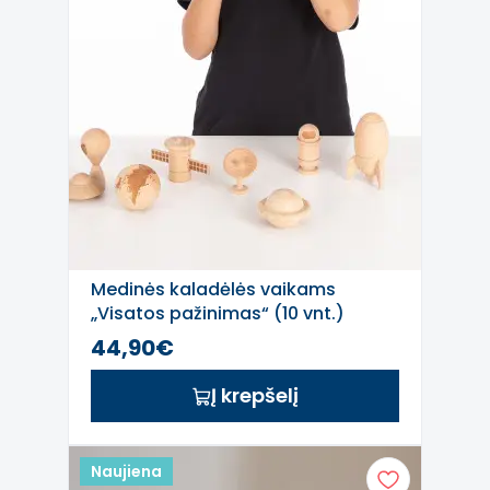
Medinės kaladėlės vaikams
„Visatos pažinimas“ (10 vnt.)
44,90€
Į krepšelį
Naujiena