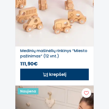
Medinių mašinėlių rinkinys “Miesto
pažinimas” (12 vnt.)
111,90€
Į krepšelį
Naujiena