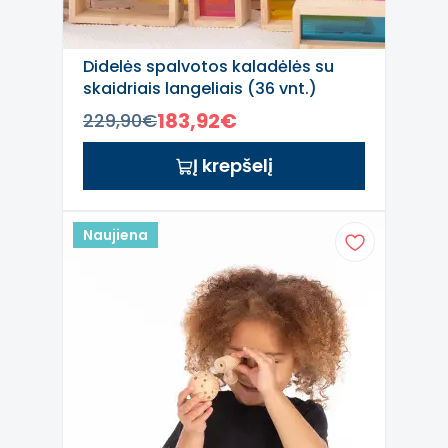
Didelės spalvotos kaladėlės su
skaidriais langeliais (36 vnt.)
183,92€
229,90€
Į krepšelį
Naujiena