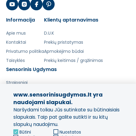
Informacija
Klientų aptarnavimas
Apie mus
D.U.K
Kontaktai
Prekių pristatymas
Privatumo politika
Apmokėjimo būdai
Taisyklės
Prekių keitimas / grąžinimas
Sensorinis Ugdymas
Straipsniai
www.sensorinisugdymas.lt yra
Pasidalinkite savo patirtimi!
naudojami slapukai.
Naršydami toliau Jūs sutinkate su būtinaisiais
Jūsų nuomonė svarbi mums
ir kitiems pirkėjams.
slapukais. Taip pat galite sutikti ir su kitų
slapukų naudojimu.
Palikti atsiliepimą
Būtini
Nuostatos