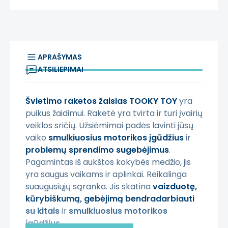
APRAŠYMAS
ATSILIEPIMAI
Švietimo raketos žaislas TOOKY TOY
yra
puikus žaidimui. Raketė yra tvirta ir turi įvairių
veiklos sričių. Užsiėmimai padės lavinti jūsų
vaiko
smulkiuosius motorikos įgūdžius
ir
problemų sprendimo sugebėjimus
.
Pagamintas iš aukštos kokybės medžio, jis
yra saugus vaikams ir aplinkai. Reikalinga
suaugusiųjų sąranka. Jis skatina
vaizduotę,
kūrybiškumą, gebėjimą bendradarbiauti
su kitais
ir
smulkiuosius motorikos
įgūdžius.