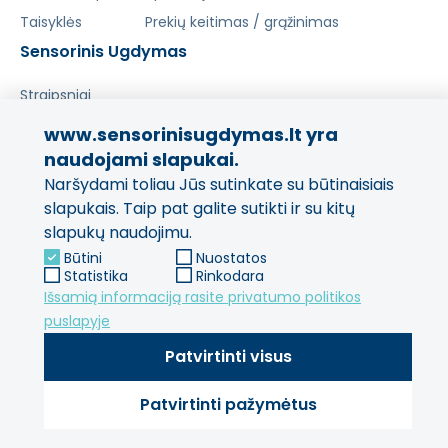
Taisyklės
Prekių keitimas / grąžinimas
Sensorinis Ugdymas
Straipsniai
www.sensorinisugdymas.lt yra
Pasidalinkite savo patirtimi!
naudojami slapukai.
Naršydami toliau Jūs sutinkate su būtinaisiais
Jūsų nuomonė svarbi mums
ir kitiems pirkėjams.
slapukais. Taip pat galite sutikti ir su kitų
slapukų naudojimu.
Palikti atsiliepimą
Būtini
Nuostatos
Statistika
Rinkodara
Išsamią informaciją rasite privatumo politikos
puslapyje
Patvirtinti visus
Patvirtinti pažymėtus
© 2013 - 2026 SensorinisUgdymas Visos teisės saugomos.