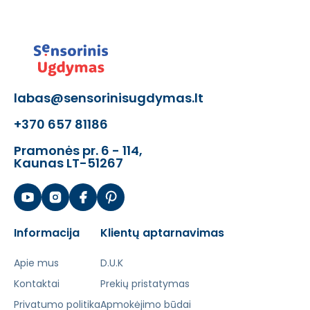
labas@sensorinisugdymas.lt
+370 657 81186
Pramonės pr. 6 - 114,
Kaunas LT-51267
Informacija
Klientų aptarnavimas
Apie mus
D.U.K
Kontaktai
Prekių pristatymas
Privatumo politika
Apmokėjimo būdai