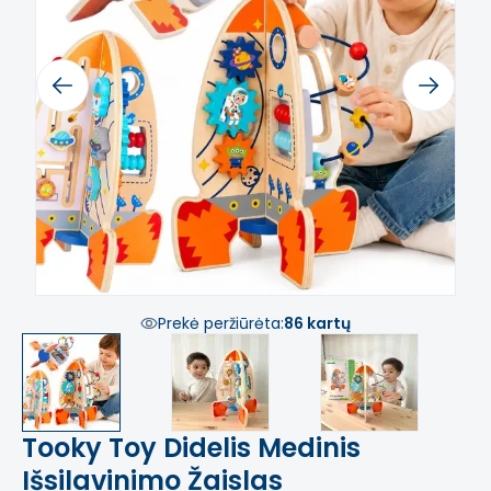
Previous
Next
Prekė peržiūrėta:
86 kartų
Tooky Toy Didelis Medinis
Išsilavinimo Žaislas