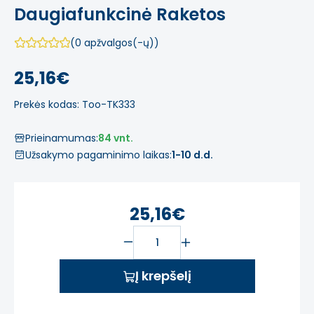
Daugiafunkcinė Raketos
(0 apžvalgos(-ų))
25,16€
Prekės kodas: Too-TK333
Prieinamumas:
84 vnt.
Užsakymo pagaminimo laikas:
1-10 d.d.
25,16€
Į krepšelį