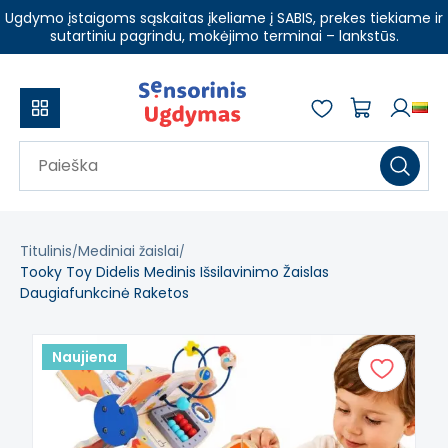
Ugdymo įstaigoms sąskaitas įkeliame į SABIS, prekes tiekiame ir
sutartiniu pagrindu, mokėjimo terminai – lankstūs.
Titulinis
Mediniai žaislai
Tooky Toy Didelis Medinis Išsilavinimo Žaislas
Daugiafunkcinė Raketos
Naujiena