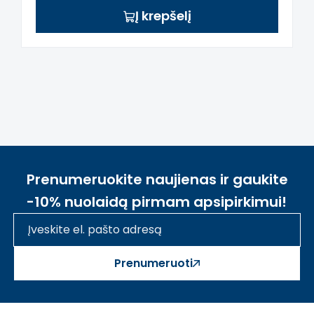
Į krepšelį
Prenumeruokite naujienas ir gaukite
-10% nuolaidą pirmam apsipirkimui!
Prenumeruoti