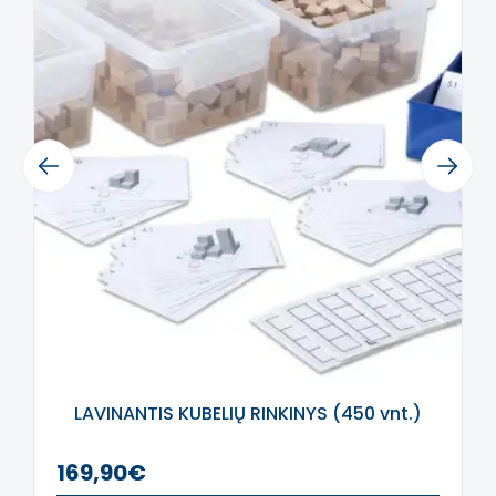
kokybės produktus, pagamintus su vaikų
saugumui galvoje.
Tooky Toy žaislai turi
daugybę sertifikatų, patvirtinančių šių
aplinkai draugiškų produktų saugumą
.
Gerai išlyginti, be skilimų ir aštrių kraštų,
žaislai yra dengti tik saugiais, netoksiškais
Previous
Next
dažais, spalvomis ir lako sluoksniais. Visa tai
daro
Tooky Toy
žaislus pamėgtus vaikų ir
vertinamus tėvų visame pasaulyje.
Šis aprašymas išverstas naudojant dirbtinį
intelektą. Atsiprašome už galimas klaidas,
vyksta redagavimas.
LAVINANTIS KUBELIŲ RINKINYS (450 vnt.)
169,90€