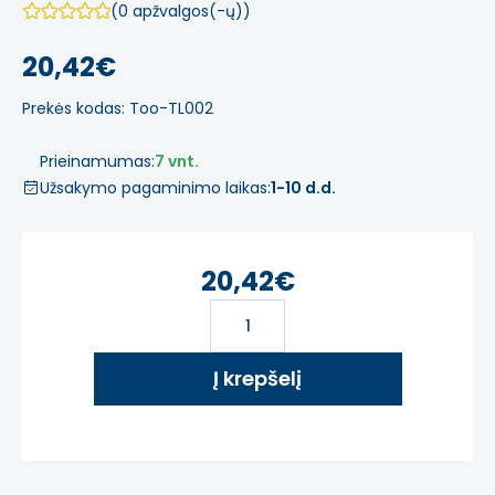
(0 apžvalgos(-ų))
20,42€
Prekės kodas: Too-TL002
Prieinamumas:
7 vnt.
Užsakymo pagaminimo laikas:
1-10 d.d.
20,42€
Į krepšelį