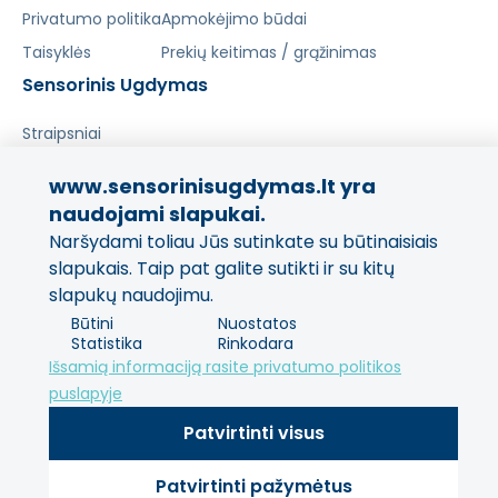
Privatumo politika
Apmokėjimo būdai
Taisyklės
Prekių keitimas / grąžinimas
Sensorinis Ugdymas
Straipsniai
www.sensorinisugdymas.lt yra
Pasidalinkite savo patirtimi!
naudojami slapukai.
Jūsų nuomonė svarbi mums
Naršydami toliau Jūs sutinkate su būtinaisiais
ir kitiems pirkėjams.
slapukais. Taip pat galite sutikti ir su kitų
slapukų naudojimu.
Palikti atsiliepimą
Būtini
Nuostatos
Statistika
Rinkodara
Išsamią informaciją rasite privatumo politikos
puslapyje
Patvirtinti visus
Patvirtinti pažymėtus
© 2013 - 2026 SensorinisUgdymas Visos teisės saugomos.