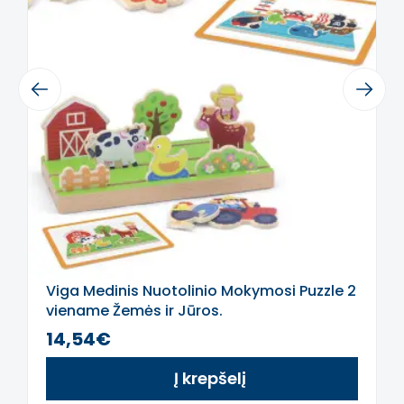
Rinkinys apima:
- 10 skirtingi lentos su šablonais
įterpimui (spalvingos, įkvepiančios
Previous
Next
grafikos).
- 222 gabalai spalvingų smeigtukų
(smeigtukai).
- Audinio krepšys elementams
(palengvina tvarką po žaidimo).
Žaislas skatina:
- Rankų gudrybės ir motorikos
Viga Medinis Nuotolinio Mokymosi Puzzle 2
koordinaciją.
viename Žemės ir Jūros.
- Vaizduotę ir kūrybiškumą.
- Regos jausmą, preciziją ir tikslumą.
14,54€
- Kantrybę ir koncentraciją.
Į krepšelį