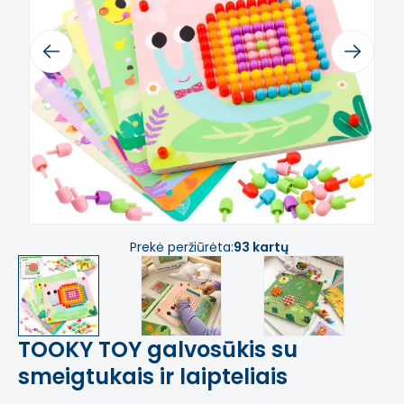
Previous
Next
Prekė peržiūrėta:
93 kartų
TOOKY TOY galvosūkis su
smeigtukais ir laipteliais