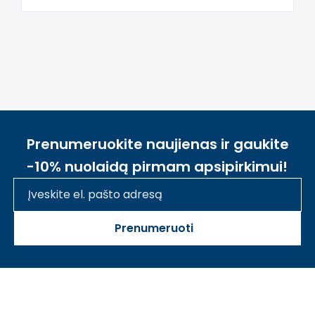
Šis aprašymas išverstas naudojant dirbtinį
intelektą. Atsiprašome už galimas klaidas,
vyksta redagavimas.
Prenumeruokite naujienas ir gaukite
-10% nuolaidą pirmam apsipirkimui!
Prenumeruoti