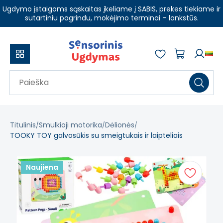
Ugdymo įstaigoms sąskaitas įkeliame į SABIS, prekes tiekiame ir
sutartiniu pagrindu, mokėjimo terminai – lankstūs.
Titulinis
Smulkioji motorika
Dėlionės
TOOKY TOY galvosūkis su smeigtukais ir laipteliais
Naujiena