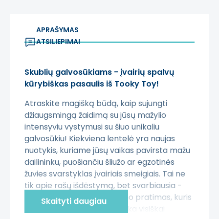
APRAŠYMAS
ATSILIEPIMAI
Skublių galvosūkiams - įvairių spalvų
kūrybiškas pasaulis iš Tooky Toy!
Atraskite magišką būdą, kaip sujungti
džiaugsmingą žaidimą su jūsų mažylio
intensyviu vystymusi su šiuo unikaliu
galvosūkiu! Kiekviena lentelė yra naujas
nuotykis, kuriame jūsų vaikas pavirsta mažu
dailininku, puošiančiu šliužo ar egzotinės
žuvies svarstyklas įvairiais smeigiais. Tai ne
tik apie rašų išdėstymą, bet svarbiausia -
įdomus ištvermės ir tikslumo pratimas, kuris
Skaityti daugiau
jus užsiurbia valandoms. Dėka visiškai