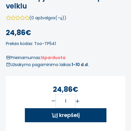
velklu
(0 apžvalgos(-ų))
24,86€
Prekės kodas: Too-TP541
Prieinamumas:
Išparduota
Užsakymo pagaminimo laikas:
1-10 d.d.
24,86€
Į krepšelį