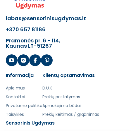
- Gimtadienio atvirutė
- Medines torto dekoracijos
labas@sensorinisugdymas.lt
Žaislas skatina:
+370 657 81186
- Motorikos įgūdžius
Pramonės pr. 6 - 114,
- Kūrybiškumą
Kaunas LT-51267
- Loginį mąstymą
- Nepriklausomybę
- Socialinius įgūdžius
Šis aprašymas išverstas naudojant dirbtinį
Informacija
Klientų aptarnavimas
intelektą. Atsiprašome už galimas klaidas,
Apie mus
vyksta redagavimas.
D.U.K
Kontaktai
Prekių pristatymas
Privatumo politika
Apmokėjimo būdai
Taisyklės
Prekių keitimas / grąžinimas
Sensorinis Ugdymas