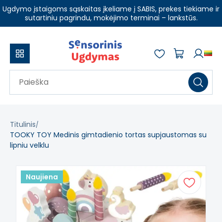
Ugdymo įstaigoms sąskaitas įkeliame į SABIS, prekes tiekiame ir
sutartiniu pagrindu, mokėjimo terminai – lankstūs.
Titulinis
TOOKY TOY Medinis gimtadienio tortas supjaustomas su
lipniu velklu
Naujiena