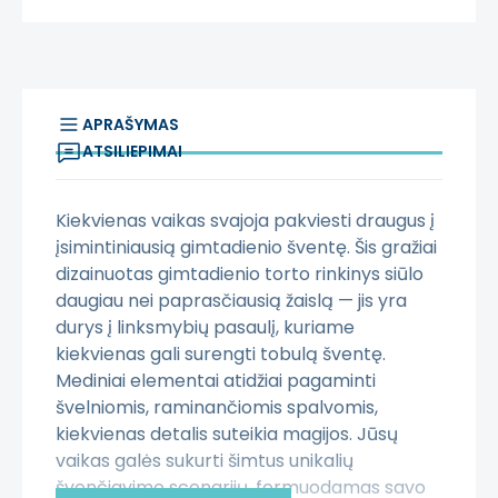
APRAŠYMAS
ATSILIEPIMAI
Kiekvienas vaikas svajoja pakviesti draugus į
įsimintiniausią gimtadienio šventę. Šis gražiai
dizainuotas gimtadienio torto rinkinys siūlo
daugiau nei paprasčiausią žaislą — jis yra
durys į linksmybių pasaulį, kuriame
kiekvienas gali surengti tobulą šventę.
Mediniai elementai atidžiai pagaminti
švelniomis, raminančiomis spalvomis,
kiekvienas detalis suteikia magijos. Jūsų
vaikas galės sukurti šimtus unikalių
švenčiavimo scenarijų, formuodamas savo