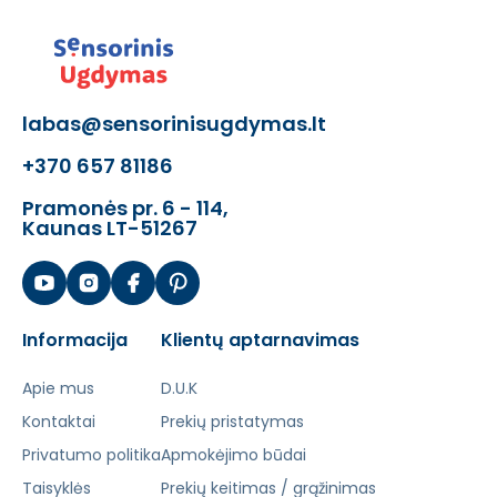
labas@sensorinisugdymas.lt
+370 657 81186
Pramonės pr. 6 - 114,
Kaunas LT-51267
Informacija
Klientų aptarnavimas
Apie mus
D.U.K
Kontaktai
Prekių pristatymas
Privatumo politika
Apmokėjimo būdai
Taisyklės
Prekių keitimas / grąžinimas