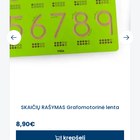
formas
.
-
Akių-kojų
koordinaciją.
- Supratimą apie
jėgą ir judėjimą
.
Šis aprašymas išverstas naudojant dirbtinį
intelektą. Atsiprašome už galimas klaidas,
Previous
Next
vyksta redagavimas.
SKAIČIŲ RAŠYMAS Grafomotorinė lenta
8,90€
Į krepšelį