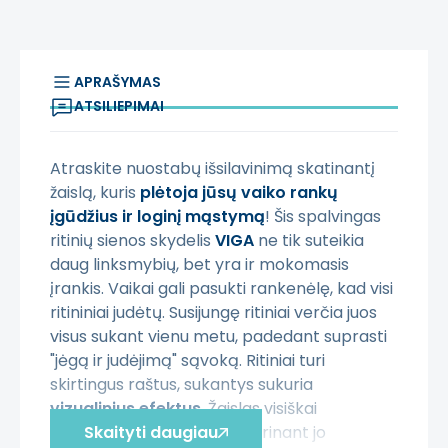
APRAŠYMAS
ATSILIEPIMAI
Atraskite nuostabų išsilavinimą skatinantį
žaislą, kuris
plėtoja jūsų vaiko rankų
įgūdžius ir loginį mąstymą
! Šis spalvingas
ritinių sienos skydelis
VIGA
ne tik suteikia
daug linksmybių, bet yra ir mokomasis
įrankis. Vaikai gali pasukti rankenėlę, kad visi
ritininiai judėtų. Susijungę ritiniai verčia juos
visus sukant vienu metu, padedant suprasti
"jėgą ir judėjimą" sąvoką. Ritiniai turi
skirtingus raštus, sukantys sukuria
vizualinius efektus
. Žaislas visiškai
pagamintas iš medžio, užtikrinant jo
Skaityti daugiau