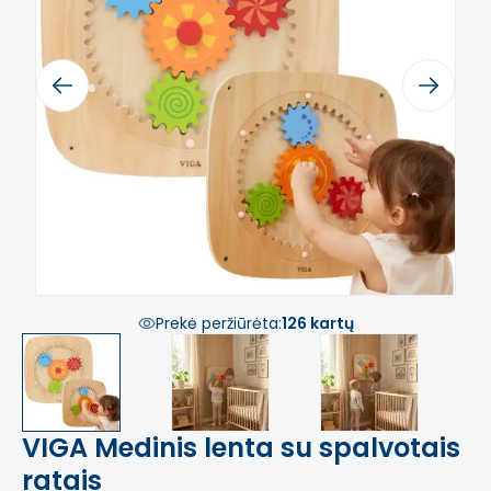
Previous
Next
Prekė peržiūrėta:
126 kartų
VIGA Medinis lenta su spalvotais
ratais