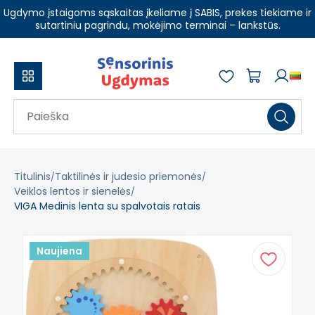
Ugdymo įstaigoms sąskaitas įkeliame į SABIS, prekes tiekiame ir
sutartiniu pagrindu, mokėjimo terminai – lankstūs.
Titulinis
Taktilinės ir judesio priemonės
Veiklos lentos ir sienelės
VIGA Medinis lenta su spalvotais ratais
Naujiena