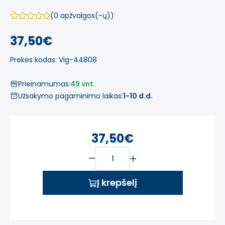
(0 apžvalgos(-ų))
37,50€
Prekės kodas: Vig-44808
Prieinamumas:
49 vnt.
Užsakymo pagaminimo laikas:
1-10 d.d.
37,50€
Į krepšelį