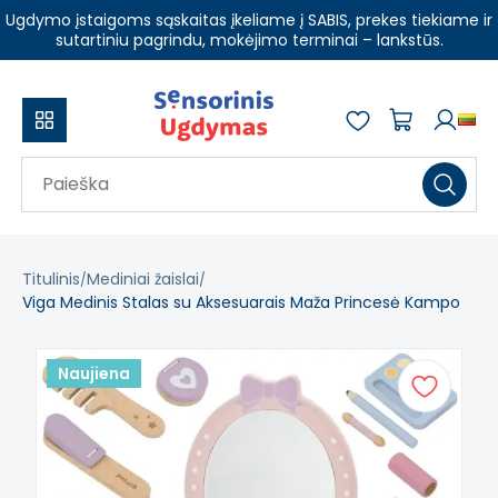
Ugdymo įstaigoms sąskaitas įkeliame į SABIS, prekes tiekiame ir
sutartiniu pagrindu, mokėjimo terminai – lankstūs.
Titulinis
Mediniai žaislai
Viga Medinis Stalas su Aksesuarais Maža Princesė Kampo
Naujiena