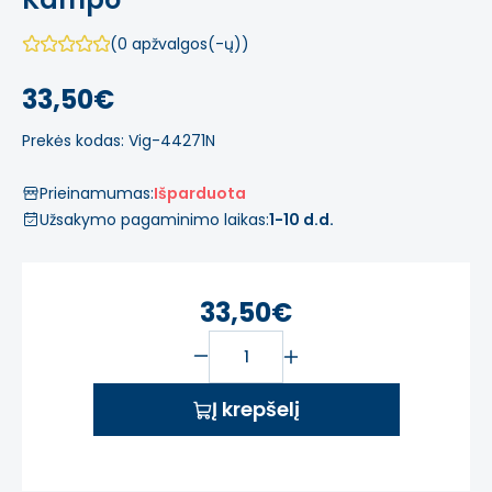
(0 apžvalgos(-ų))
33,50€
Prekės kodas: Vig-44271N
Prieinamumas:
Išparduota
Užsakymo pagaminimo laikas:
1-10 d.d.
33,50€
Į krepšelį