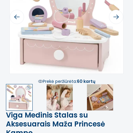
Previous
Next
Prekė peržiūrėta:
60 kartų
Viga Medinis Stalas su
Aksesuarais Maža Princesė
Kampo