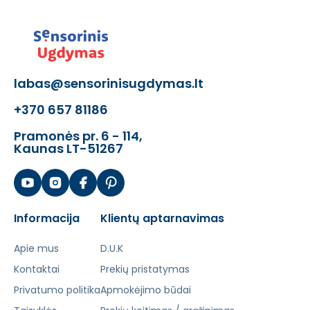
labas@sensorinisugdymas.lt
+370 657 81186
Pramonės pr. 6 - 114,
Kaunas LT-51267
Informacija
Klientų aptarnavimas
Apie mus
D.U.K
Kontaktai
Prekių pristatymas
Privatumo politika
Apmokėjimo būdai