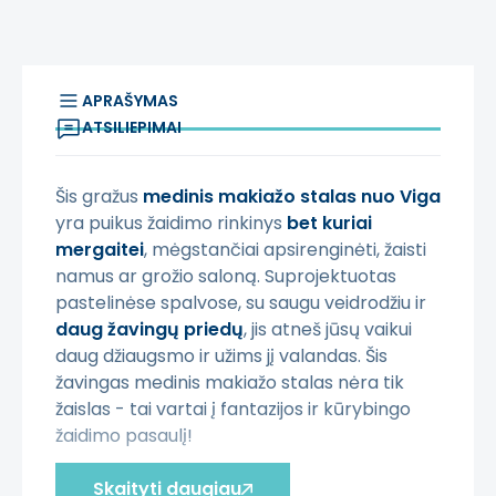
APRAŠYMAS
ATSILIEPIMAI
Šis gražus
medinis makiažo stalas nuo Viga
yra puikus žaidimo rinkinys
bet kuriai
mergaitei
, mėgstančiai apsirenginėti, žaisti
namus ar grožio saloną. Suprojektuotas
pastelinėse spalvose, su saugu veidrodžiu ir
daug žavingų priedų
, jis atneš jūsų vaikui
daug džiaugsmo ir užims jį valandas. Šis
žavingas medinis makiažo stalas nėra tik
žaislas - tai vartai į fantazijos ir kūrybingo
žaidimo pasaulį!
✅
Savybės:
Skaityti daugiau