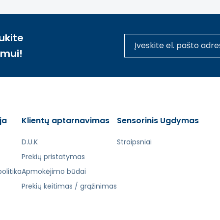
ukite
imui!
ja
Klientų aptarnavimas
Sensorinis Ugdymas
D.U.K
Straipsniai
Prekių pristatymas
olitika
Apmokėjimo būdai
Prekių keitimas / grąžinimas