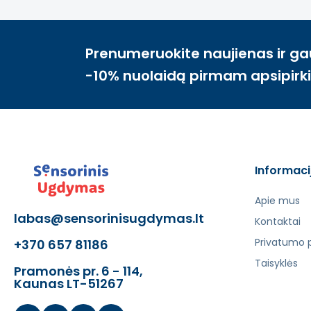
Prenumeruokite naujienas ir ga
-10% nuolaidą pirmam apsipirk
Informaci
Apie mus
labas@sensorinisugdymas.lt
Kontaktai
Privatumo p
+370 657 81186
Taisyklės
Pramonės pr. 6 - 114,
Kaunas LT-51267