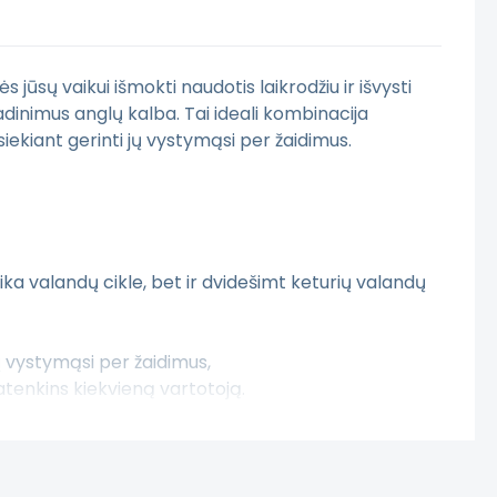
jūsų vaikui išmokti naudotis laikrodžiu ir išvysti
adinimus anglų kalba. Tai ideali kombinacija
siekiant gerinti jų vystymąsi per žaidimus.
ylika valandų cikle, bet ir dvidešimt keturių valandų
jų vystymąsi per žaidimus,
atenkins kiekvieną vartotoją.