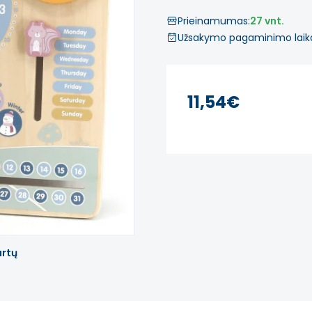
Prieinamumas:
27 vnt.
Užsakymo pagaminimo laik
11,54€
artų