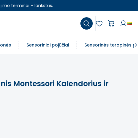
jimo terminai – lankstūs.
emonės
Sensoriniai pojūčiai
Sensorinės terapinės p
nis Montessori Kalendorius ir