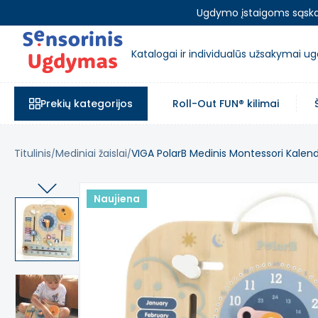
Ugdymo įstaigoms sąskait
Katalogai ir individualūs užsakymai 
Prekių kategorijos
Roll-Out FUN® kilimai
Titulinis
Mediniai žaislai
VIGA PolarB Medinis Montessori Kalendo
Naujiena