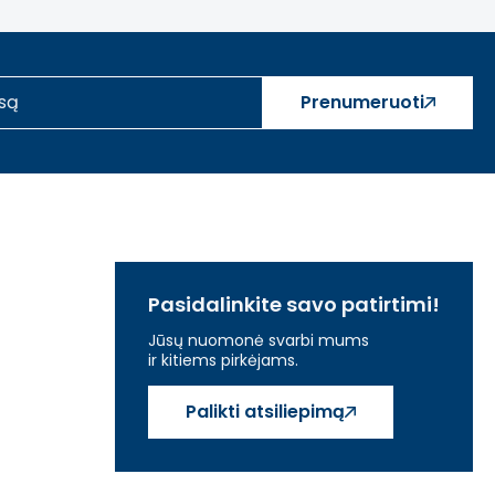
Prenumeruoti
Pasidalinkite savo patirtimi!
Jūsų nuomonė svarbi mums
ir kitiems pirkėjams.
Palikti atsiliepimą