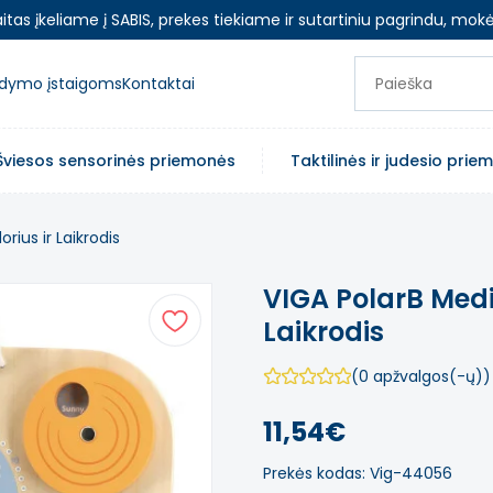
as įkeliame į SABIS, prekes tiekiame ir sutartiniu pagrindu, mokė
ugdymo įstaigoms
Kontaktai
Šviesos sensorinės priemonės
Taktilinės ir judesio pri
rius ir Laikrodis
VIGA PolarB Medi
Laikrodis
(0 apžvalgos(-ų))
11,54€
Prekės kodas: Vig-44056