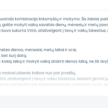
uostabi kombinacija linksmybių ir mokymo. Šis žaislas padės 
ių, galite mokyti vaiką savaitės dienų, mėnesių ir metų pav
uvo sukurta VIGA, atsižvelgiant į tėvų ir vaikų lūkesčius, 
vaitės dienos, mėnesiai, metų laikai ir orai,
 bet kurį datą,
 kokią laiką ir mokyti vaiką atskirti dienos laiką, ne tik dv
as mokosi užsienio kalbos nuo pat pradžių,
A, atsižvelgiant į tėvų ir vaikų lūkesčius, siekiant gerinti 
žytas netoksiškomis dažais švelniomis spalvomis, kurios p