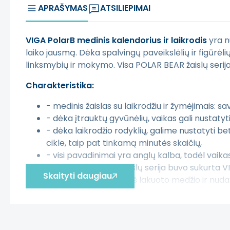
APRAŠYMAS
ATSILIEPIMAI
VIGA PolarB medinis kalendorius ir laikrodis
yra n
laiko jausmą. Dėka spalvingų paveikslėlių ir figūrėl
linksmybių ir mokymo. Visa POLAR BEAR žaislų serija b
Charakteristika:
- medinis žaislas su laikrodžiu ir žymėjimais: sa
- dėka įtrauktų gyvūnėlių, vaikas gali nustatyti
- dėka laikrodžio rodyklių, galime nustatyti bet
cikle, taip pat tinkamą minutės skaičių,
- visi pavadinimai yra anglų kalba, todėl vaik
- visa POLAR BEAR žaislų serija buvo sukurta VIG
Skaityti daugiau
- žaislas pagamintas iš lakuoto medžio ir nuda
Žaislas vysto:
- akių- rankų koordinacija,