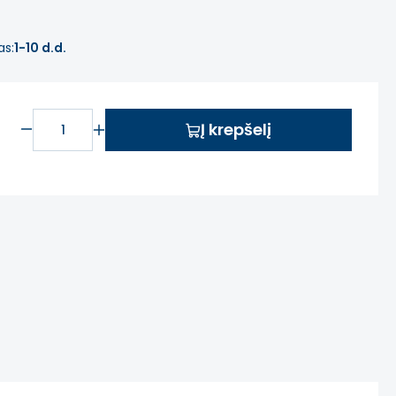
as:
1-10 d.d.
Į krepšelį