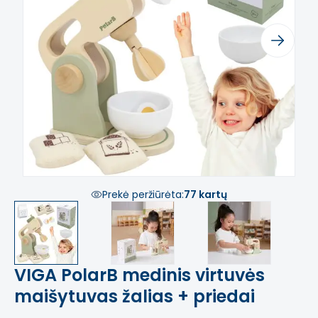
Previous
Next
Prekė peržiūrėta:
77 kartų
VIGA PolarB medinis virtuvės
maišytuvas žalias + priedai