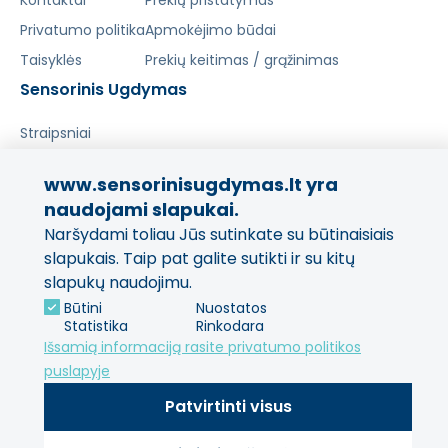
Kontaktai
Prekių pristatymas
Privatumo politika
Apmokėjimo būdai
Taisyklės
Prekių keitimas / grąžinimas
Sensorinis Ugdymas
Straipsniai
www.sensorinisugdymas.lt yra
Pasidalinkite savo patirtimi!
naudojami slapukai.
Jūsų nuomonė svarbi mums
Naršydami toliau Jūs sutinkate su būtinaisiais
ir kitiems pirkėjams.
slapukais. Taip pat galite sutikti ir su kitų
slapukų naudojimu.
Palikti atsiliepimą
Būtini
Nuostatos
Statistika
Rinkodara
Išsamią informaciją rasite privatumo politikos
puslapyje
Patvirtinti visus