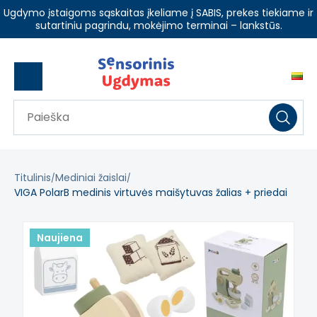
Ugdymo įstaigoms sąskaitas įkeliame į SABIS, prekes tiekiame ir
sutartiniu pagrindu, mokėjimo terminai – lankstūs.
Titulinis
Mediniai žaislai
VIGA PolarB medinis virtuvės maišytuvas žalias + priedai
Naujiena