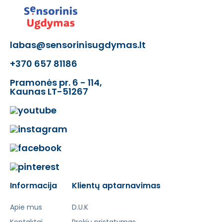
labas@sensorinisugdymas.lt
+370 657 81186
Pramonės pr. 6 - 114,
Kaunas LT-51267
Informacija
Klientų aptarnavimas
Apie mus
D.U.K