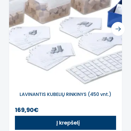
intelektą. Atsiprašome už galimas klaidas,
vyksta redagavimas.
Previous
Next
LAVINANTIS KUBELIŲ RINKINYS (450 vnt.)
169,90€
Į krepšelį