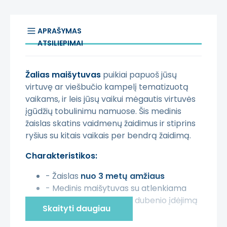
APRAŠYMAS
ATSILIEPIMAI
Žalias maišytuvas
puikiai papuoš jūsų
virtuvę ar viešbučio kampelį tematizuotą
vaikams, ir leis jūsų vaikui mėgautis virtuvės
įgūdžių tobulinimu namuose. Šis medinis
žaislas skatins vaidmenų žaidimus ir stiprins
ryšius su kitais vaikais per bendrą žaidimą.
Charakteristikos:
- Žaislas
nuo 3 metų amžiaus
- Medinis maišytuvas su atlenkiama
rankena, lengvinančia dubenio įdėjimą
Skaityti daugiau
ir išėmimą
- Patogus rankenėlis viršuje, kuriuo