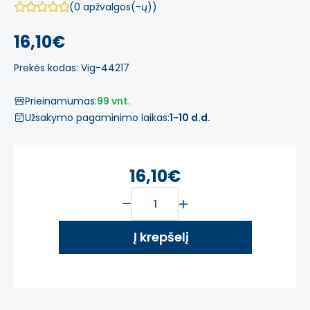
(0 apžvalgos(-ų))
16,10€
Prekės kodas: Vig-44217
Prieinamumas:
99 vnt.
Užsakymo pagaminimo laikas:
1-10 d.d.
16,10€
Į krepšelį