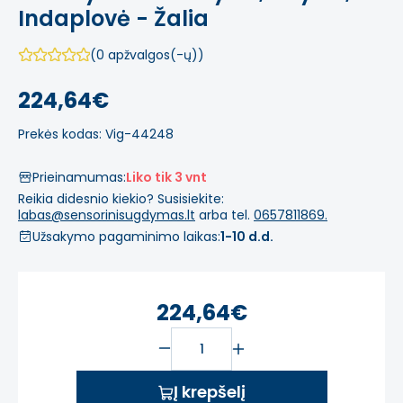
Indaplovė - Žalia
(0 apžvalgos(-ų))
224,64€
Prekės kodas: Vig-44248
Prieinamumas:
Liko tik 3 vnt
Reikia didesnio kiekio? Susisiekite:
labas@sensorinisugdymas.lt
arba tel.
0657811869.
Užsakymo pagaminimo laikas:
1-10 d.d.
224,64€
Į krepšelį