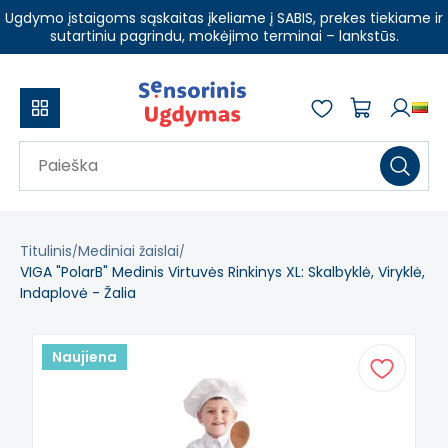
Ugdymo įstaigoms sąskaitas įkeliame į SABIS, prekes tiekiame ir
sutartiniu pagrindu, mokėjimo terminai – lankstūs.
Titulinis
Mediniai žaislai
VIGA "PolarB" Medinis Virtuvės Rinkinys XL: Skalbyklė, Viryklė,
Indaplovė - Žalia
Naujiena