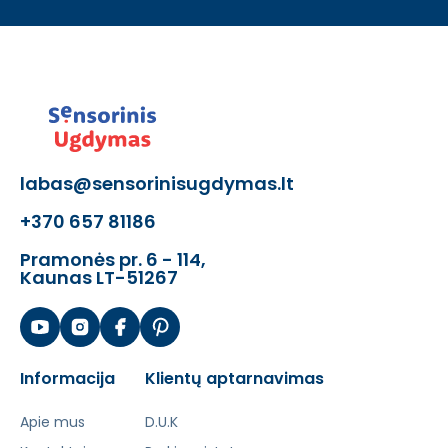
labas@sensorinisugdymas.lt
+370 657 81186
Pramonės pr. 6 - 114,
Kaunas LT-51267
Informacija
Klientų aptarnavimas
Apie mus
D.U.K