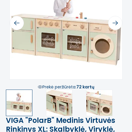
Previous
Next
Prekė peržiūrėta:
72 kartų
VIGA "PolarB" Medinis Virtuvės
Rinkinys XL: Skalbyklė, Viryklė,