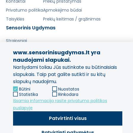
Kontaktai
Prekių pristatymas
Privatumo politika
Apmokėjimo būdai
Taisyklės
Prekių keitimas / grąžinimas
Sensorinis Ugdymas
Straipsniai
www.sensorinisugdymas.lt yra
Pasidalinkite savo patirtimi!
naudojami slapukai.
Naršydami toliau Jūs sutinkate su būtinaisiais
Jūsų nuomonė svarbi mums
ir kitiems pirkėjams.
slapukais. Taip pat galite sutikti ir su kitų
slapukų naudojimu.
Palikti atsiliepimą
Būtini
Nuostatos
Statistika
Rinkodara
Išsamią informaciją rasite privatumo politikos
puslapyje
Patvirtinti visus
Patvirtinti pažymėtus