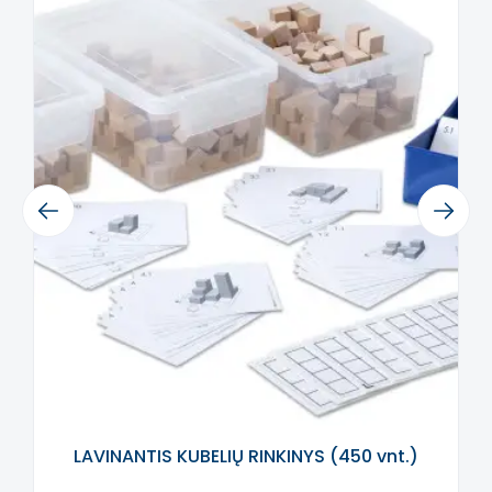
- Gražios pastelinės spalvos
- Daug saugyklos vietos
- Iki 130 cm ilgio
- Suteikia valandų kūrybiško smagumo
Rinkinys apima:
- Plovimo mašiną
- Kriauklę su indaplovės mašina
Previous
Next
- Krosnį su orkaite
- Šaldytuvą
- Mažą spintelę
- Daug vietos virtuvės darbų staloje
Šis aprašymas išverstas naudojant dirbtinį
intelektą. Atsiprašome už galimas klaidas,
vyksta redagavimas.
LAVINANTIS KUBELIŲ RINKINYS (450 vnt.)