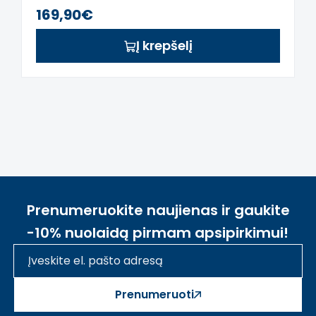
169,90€
Į krepšelį
Prenumeruokite naujienas ir gaukite
-10% nuolaidą pirmam apsipirkimui!
Prenumeruoti