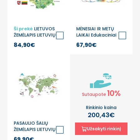
Ši prekė
LIETUVOS
MĖNESIAI IR METŲ
ŽEMĖLAPIS LIETUVIŲ
LAIKAI Edukaciniai
KALBA Edukacinis
sienų lipdukai
84,90€
67,90€
sienų lipdukas
10%
Sutaupote
Rinkinio kaina
200,43€
PASAULIO ŠALIŲ
Užsakyti rinkinį
ŽEMĖLAPIS LIETUVIŲ
KALBA Edukacinis
69,90€