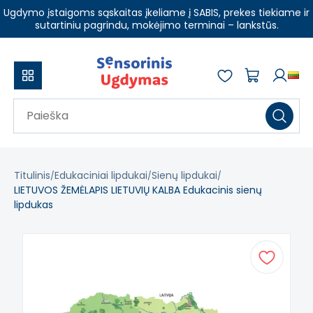
Ugdymo įstaigoms sąskaitas įkeliame į SABIS, prekes tiekiame ir
sutartiniu pagrindu, mokėjimo terminai – lankstūs.
Titulinis
Edukaciniai lipdukai
Sienų lipdukai
LIETUVOS ŽEMĖLAPIS LIETUVIŲ KALBA Edukacinis sienų
lipdukas