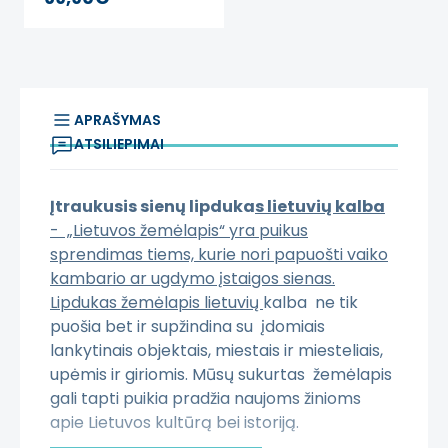
sienų lipdukas
APRAŠYMAS
ATSILIEPIMAI
Įtraukusis sienų lipduka
s lietuvių kalba
- „Lietuvos žemėlapis“ yra puikus
sprendimas tiems, kurie nori papuošti vaiko
kambario ar ugdymo įstaigos sienas.
Lipdukas žemėlapis lietuvių
kalba ne tik
puošia bet ir supžindina su įdomiais
lankytinais objektais, miestais ir miesteliais,
upėmis ir giriomis. Mūsų sukurtas žemėlapis
gali tapti puikia pradžia naujoms žinioms
apie Lietuvos kultūrą bei istoriją.