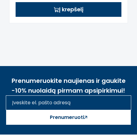
Į krepšelį
Prenumeruokite naujienas ir gaukite
-10% nuolaidą pirmam apsipirkimui!
Prenumeruoti