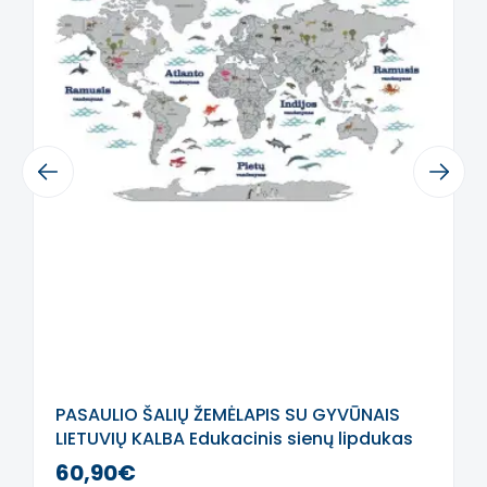
suteikia tapymo ant sienos efektą,
be kraštelių.
Jei neradote tinkamos spalvos ar
dydžio, rašykite
mums
labas@sensorinisugdymas.lt
ir
pasistengsime pagaminti pagal
Previous
Next
Jūsų pageidavimus.
PASAULIO ŠALIŲ ŽEMĖLAPIS SU GYVŪNAIS
LIETUVIŲ KALBA Edukacinis sienų lipdukas
60,90€