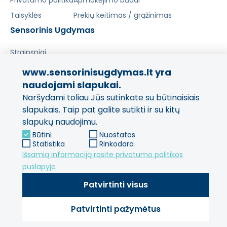
Privatumo politika
Apmokėjimo būdai
Taisyklės
Prekių keitimas / grąžinimas
Sensorinis Ugdymas
Straipsniai
www.sensorinisugdymas.lt yra
Pasidalinkite savo patirtimi!
naudojami slapukai.
Naršydami toliau Jūs sutinkate su būtinaisiais
Jūsų nuomonė svarbi mums
ir kitiems pirkėjams.
slapukais. Taip pat galite sutikti ir su kitų
slapukų naudojimu.
Palikti atsiliepimą
Būtini
Nuostatos
Statistika
Rinkodara
Išsamią informaciją rasite privatumo politikos
puslapyje
Patvirtinti visus
Patvirtinti pažymėtus
© 2013 - 2026 SensorinisUgdymas Visos teisės saugomos.