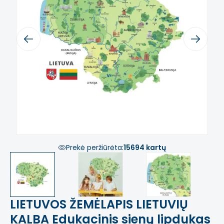
Previous
Next
Prekė peržiūrėta:
15694 kartų
LIETUVOS ŽEMĖLAPIS LIETUVIŲ
KALBA Edukacinis sienų lipdukas