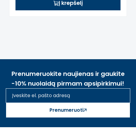
Į krepšelį
Prenumeruokite naujienas ir gaukite
-10% nuolaidą pirmam apsipirkimui!
Prenumeruoti