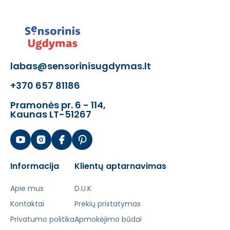
labas@sensorinisugdymas.lt
+370 657 81186
Pramonės pr. 6 - 114,
Kaunas LT-51267
Informacija
Klientų aptarnavimas
Apie mus
D.U.K
Kontaktai
Prekių pristatymas
Privatumo politika
Apmokėjimo būdai