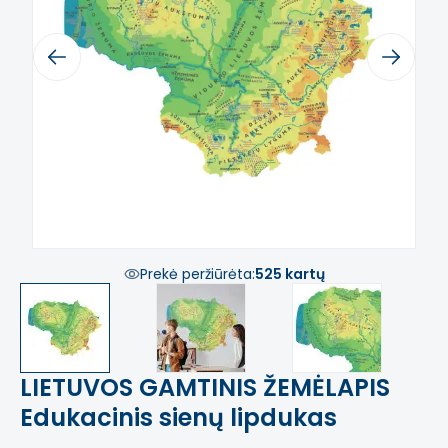
Previous
Next
Prekė peržiūrėta:
525 kartų
LIETUVOS GAMTINIS ŽEMĖLAPIS
Edukacinis sienų lipdukas