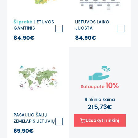
Ši prekė
LIETUVOS
LIETUVOS LAIKO
GAMTINIS
JUOSTA
ŽEMĖLAPIS
Edukacinis sienų
84,90€
84,90€
Edukacinis sienų
lipdukas
lipdukas
10%
Sutaupote
Rinkinio kaina
215,73€
PASAULIO ŠALIŲ
Užsakyti rinkinį
ŽEMĖLAPIS LIETUVIŲ
KALBA Edukacinis
69,90€
sienų lipdukas