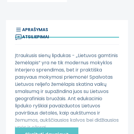
APRAŠYMAS
ATSILIEPIMAI
Įtraukusis sienų lipdukas - „Lietuvos gamtinis
žemėlapis“ yra ne tik modernus mokyklos
interjero sprendimas, bet ir praktiška
pasyvaus mokymosi priemonė! Spalvotas
Lietuvos reljefo žemėlapis skatina vaikų
smalsumą ir supažindina juos su Lietuvos
geografiniais bruožais. Ant edukacinio
lipduko ryškiai pavaizduotos Lietuvos
paviršiaus detalės, kaip aukštumos ir
žemumos, aukščiausios kalvos bei didžiausios
upės ir ežerai.