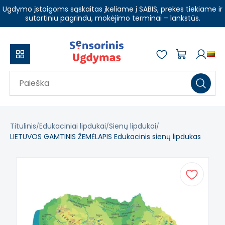
Ugdymo įstaigoms sąskaitas įkeliame į SABIS, prekes tiekiame ir
sutartiniu pagrindu, mokėjimo terminai – lankstūs.
Titulinis
Edukaciniai lipdukai
Sienų lipdukai
LIETUVOS GAMTINIS ŽEMĖLAPIS Edukacinis sienų lipdukas