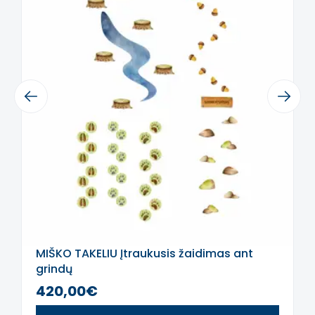
suteikia tapymo ant sienos efektą,
be kraštelių.
Jei neradote tinkamos spalvos ar
dydžio, rašykite
mums
labas@sensorinisugdymas.lt
ir
Previous
Next
pasistengsime pagaminti pagal
Jūsų pageidavimus.
MIŠKO TAKELIU Įtraukusis žaidimas ant
grindų
420,00€