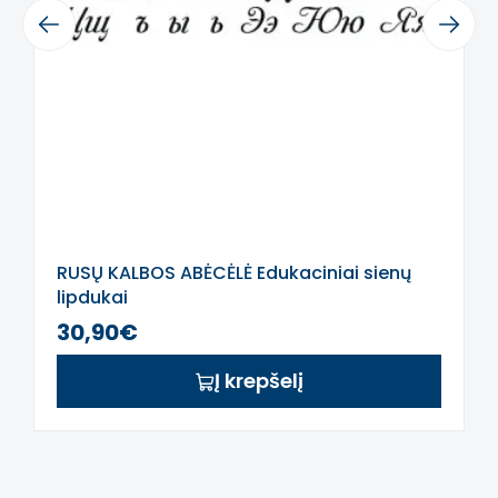
Lengvai nuimami, ant daugumos
Previous
Next
sienų nepalieka žymių, tačiau prieš
klijuojant rekomenduojame
išmėginti priklijuojant nedidelį plotą.
Sienų lipdukai padės paslėpti sienoje
atsiradusius įbrėžimus, nelygumus.
Dėmesio!
Nepatariama interjero lipdukų
klijuoti ant nelygių, grublėtų paviršių.
RUSŲ KALBOS ABĖCĖLĖ Edukaciniai sienų
Klijuojant lipduką privaloma gera
lipdukai
nuotaika, kantrybė bei
30,90€
kruopštumas.
Lipdukas pagamintas iš aukščiausios
Į krepšelį
kokybės matinio vinilo, ypač plonas,
suteikia tapymo ant sienos efektą,
be kraštelių.
Jei neradote tinkamos spalvos ar