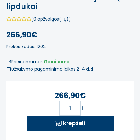
lipdukai
(0 apžvalgos(-ų))
266,90€
Prekės kodas: 1202
Prieinamumas:
Gaminama
Užsakymo pagaminimo laikas:
2-4 d.d.
266,90€
Į krepšelį