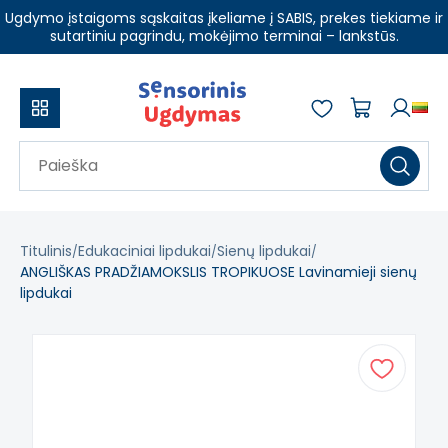
Ugdymo įstaigoms sąskaitas įkeliame į SABIS, prekes tiekiame ir
sutartiniu pagrindu, mokėjimo terminai – lankstūs.
Titulinis
Edukaciniai lipdukai
Sienų lipdukai
ANGLIŠKAS PRADŽIAMOKSLIS TROPIKUOSE Lavinamieji sienų
lipdukai