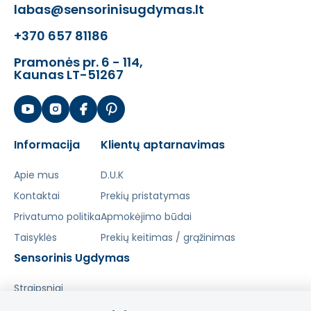
labas@sensorinisugdymas.lt
+370 657 81186
Pramonės pr. 6 - 114,
Kaunas LT-51267
Informacija
Klientų aptarnavimas
Apie mus
D.U.K
Kontaktai
Prekių pristatymas
Privatumo politika
Apmokėjimo būdai
Taisyklės
Prekių keitimas / grąžinimas
Sensorinis Ugdymas
Straipsniai