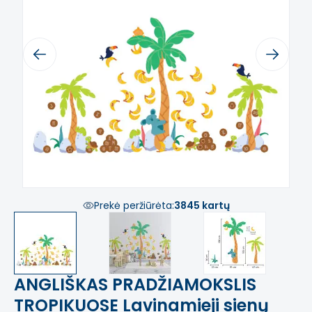
Previous
Next
Prekė peržiūrėta:
3845 kartų
ANGLIŠKAS PRADŽIAMOKSLIS
TROPIKUOSE Lavinamieji sienų