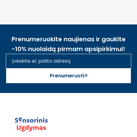
dydžio, rašykite
mums
labas@sensorinisugdymas.lt
ir
pasistengsime pagaminti pagal
Jūsų pageidavimus.
Prenumeruokite naujienas ir gaukite
-10% nuolaidą pirmam apsipirkimui!
Prenumeruoti