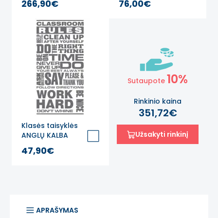
266,90€
76,00€
TROPIKUOSE
žaidimams
Lavinamieji sienų
lipdukai
10%
Sutaupote
Rinkinio kaina
351,72€
Klasės taisyklės
Užsakyti rinkinį
ANGLŲ KALBA
Lipdukas ant
47,90€
sienos
APRAŠYMAS