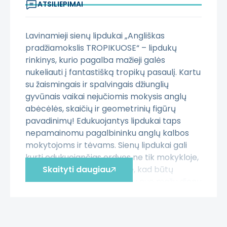
ATSILIEPIMAI
Lavinamieji sienų lipdukai „Angliškas
pradžiamokslis TROPIKUOSE“ – lipdukų
rinkinys, kurio pagalba mažieji galės
nukeliauti į fantastišką tropikų pasaulį. Kartu
su žaismingais ir spalvingais džiunglių
gyvūnais vaikai nejučiomis mokysis anglų
abėcėlės, skaičių ir geometrinių figūrų
pavadinimų! Edukuojantys lipdukai taps
nepamainomu pagalbininku anglų kalbos
mokytojoms ir tėvams. Sienų lipdukai gali
kurti edukuojančias erdves ne tik mokykloje,
bet ir darželyje ar namuose, kad būtų
Skaityti daugiau
užtikrinta vaiko edukacija jau nuo mažų dienų
visose mokymosi ar poilsio vietose.
Tropikų tematikos lipdukai yra puiki
įtraukiojo ugdymo priemonė, kuri ne tik