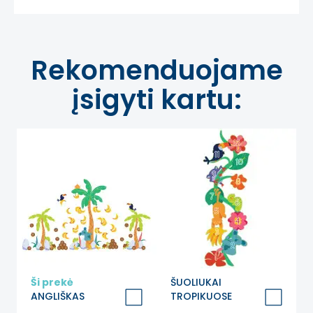
Rekomenduojame
įsigyti kartu:
Ši prekė
ŠUOLIUKAI
ANGLIŠKAS
TROPIKUOSE
PRADŽIAMOKSLIS
Grindų lipdukas