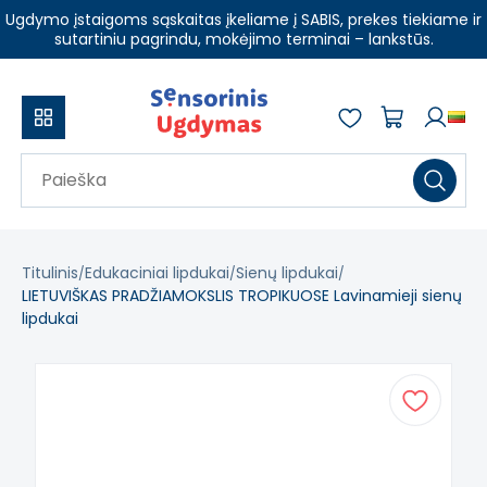
Ugdymo įstaigoms sąskaitas įkeliame į SABIS, prekes tiekiame ir
sutartiniu pagrindu, mokėjimo terminai – lankstūs.
Titulinis
Edukaciniai lipdukai
Sienų lipdukai
LIETUVIŠKAS PRADŽIAMOKSLIS TROPIKUOSE Lavinamieji sienų
lipdukai