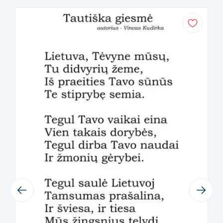
žaidimams. Sukomplektavę džiunglių
tematikos sienų ir grindų lipdukus sukursite
dar įdomesnę edukuojančią ir skatinančią
sportuoti erdvę.
Privalumai:
Greitai ir pigiai atnaujintas interjeras.
Lengvai nuimami, ant daugumos
sienų nepalieka žymių, tačiau prieš
klijuojant rekomenduojame
išmėginti priklijuojant nedidelį plotą.
Sienų lipdukai padės paslėpti sienoje
atsiradusius įbrėžimus, nelygumus.
Dėmesio!
Previous
Next
Nepatariama interjero lipdukų
klijuoti ant nelygių, grublėtų paviršių.
Klijuojant lipduką privaloma gera