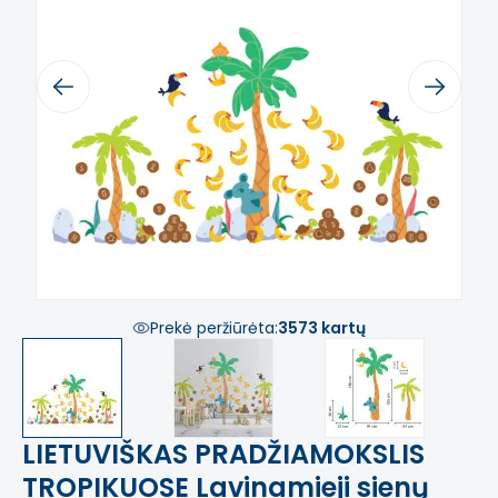
Previous
Next
Prekė peržiūrėta:
3573 kartų
LIETUVIŠKAS PRADŽIAMOKSLIS
TROPIKUOSE Lavinamieji sienų