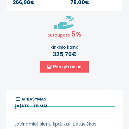
266,90€
76,00€
TROPIKUOSE
žaidimams
Lavinamieji sienų
lipdukai
5%
Sutaupote
Rinkinio kaina
325,76€
Užsakyti rinkinį
APRAŠYMAS
ATSILIEPIMAI
Lavinamieji sienų lipdukai „Lietuviškas