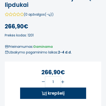
lipdukai
(0 apžvalgos(-ų))
266,90€
Prekės kodas: 1201
Prieinamumas:
Gaminama
Užsakymo pagaminimo laikas:
2-4 d.d.
266,90€
Į krepšelį