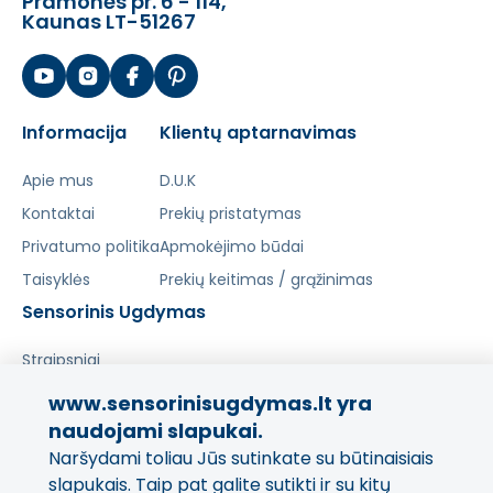
Pramonės pr. 6 - 114,
Kaunas LT-51267
Informacija
Klientų aptarnavimas
Apie mus
D.U.K
Kontaktai
Prekių pristatymas
Privatumo politika
Apmokėjimo būdai
Taisyklės
Prekių keitimas / grąžinimas
Sensorinis Ugdymas
Straipsniai
www.sensorinisugdymas.lt yra
Pasidalinkite savo patirtimi!
naudojami slapukai.
Naršydami toliau Jūs sutinkate su būtinaisiais
Jūsų nuomonė svarbi mums
ir kitiems pirkėjams.
slapukais. Taip pat galite sutikti ir su kitų