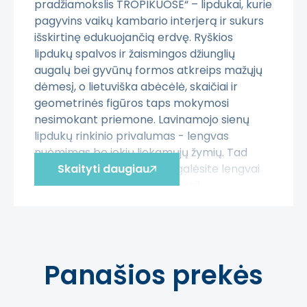
pradžiamokslis TROPIKUOSE“ – lipdukai, kurie
pagyvins vaikų kambario interjerą ir sukurs
išskirtinę edukuojančią erdvę. Ryškios
lipdukų spalvos ir žaismingos džiunglių
augalų bei gyvūnų formos atkreips mažųjų
dėmesį, o lietuviška abėcėlė, skaičiai ir
geometrinės figūros taps mokymosi
nesimokant priemone. Lavinamojo sienų
lipdukų rinkinio privalumas - lengvas
nuėmimas be jokių liekamųjų žymių. Tad
vaikams paaugus lipdukus galėsite lengvai
Skaityti daugiau
pakeisti įvairiais mėgiamais vaikų
personažais ar motyvuojančiomis frazėmis.
Lipdukai gali būti klijuojami vaiko kambaryje,
darželiuose, mokyklose ar kitose vietose, kur
vaikai žaidžia ir mokosi!
Panašios prekės
Derinkite mūsų lavinamuosius sienų lipdukus
su ŠUOLIUKAI TROPIKUOSE Grindų lipdukais