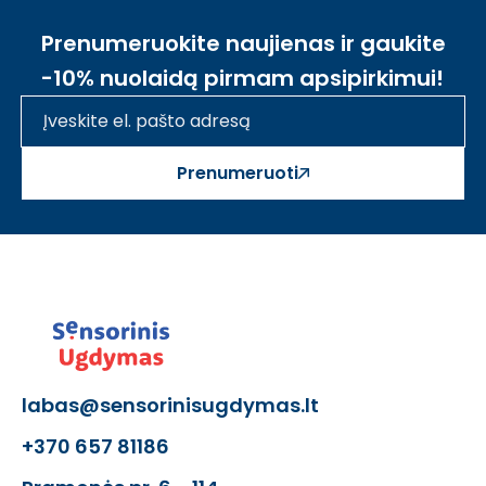
Prenumeruokite naujienas ir gaukite
-10% nuolaidą pirmam apsipirkimui!
Prenumeruoti
labas@sensorinisugdymas.lt
+370 657 81186