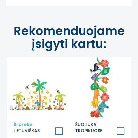
Rekomenduojame
įsigyti kartu:
Ši prekė
ŠUOLIUKAI
LIETUVIŠKAS
TROPIKUOSE
PRADŽIAMOKSLIS
Grindų lipdukas