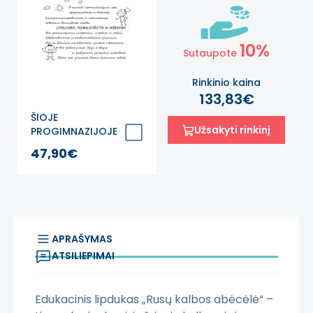
10%
Sutaupote
Rinkinio kaina
133,83€
ŠIOJE
Užsakyti rinkinį
PROGIMNAZIJOJE
Lipdukas mokyklai
47,90€
rusų kalba
APRAŠYMAS
ATSILIEPIMAI
Edukacinis lipdukas „Rusų kalbos abėcėlė“ –