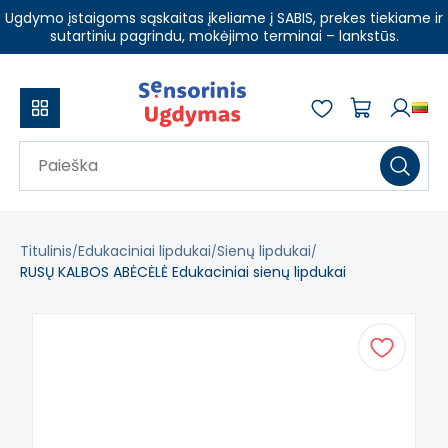
Ugdymo įstaigoms sąskaitas įkeliame į SABIS, prekes tiekiame ir
sutartiniu pagrindu, mokėjimo terminai – lankstūs.
Titulinis
Edukaciniai lipdukai
Sienų lipdukai
RUSŲ KALBOS ABĖCĖLĖ Edukaciniai sienų lipdukai