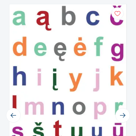
Nepatariama interjero lipdukų
klijuoti ant nelygių, grublėtų paviršių.
Klijuojant lipduką privaloma gera
nuotaika, kantrybė bei
kruopštumas.
Lipdukas pagamintas iš aukščiausios
kokybės matinio vinilo, ypač plonas,
suteikia tapymo ant sienos efektą,
be kraštelių.
Jei neradote tinkamos spalvos ar
dydžio, rašykite
mums
labas@sensorinisugdymas.lt
ir
pasistengsime pagaminti pagal
Jūsų pageidavimus.
Previous
Next