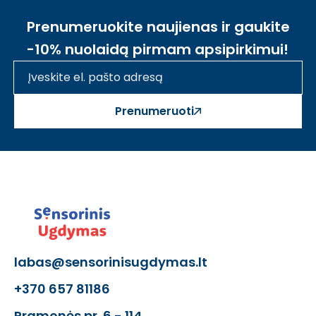
Prenumeruokite naujienas ir gaukite
-10% nuolaidą pirmam apsipirkimui!
Prenumeruoti
labas@sensorinisugdymas.lt
+370 657 81186
Pramonės pr. 6 - 114,