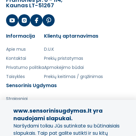
Kaunas LT-51267
Informacija
Klientų aptarnavimas
Apie mus
D.U.K
Kontaktai
Prekių pristatymas
Privatumo politika
Apmokėjimo būdai
Taisyklės
Prekių keitimas / grąžinimas
Sensorinis Ugdymas
Straipsniai
www.sensorinisugdymas.lt yra
Pasidalinkite savo patirtimi!
naudojami slapukai.
Naršydami toliau Jūs sutinkate su būtinaisiais
Jūsų nuomonė svarbi mums
ir kitiems pirkėjams.
slapukais. Taip pat galite sutikti ir su kitų