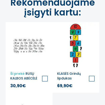
Rekomenduojame
įsigyti kartu:
Ši prekė
RUSŲ
KLASĖS Grindų
KALBOS ABĖCĖLĖ
lipdukas
Edukaciniai sienų
žaidimams
30,90€
69,90€
lipdukai