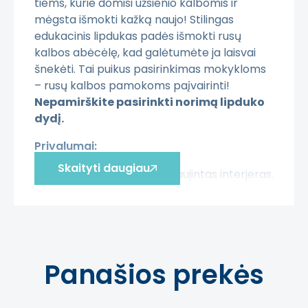
tiems, kurie domisi užsienio kalbomis ir
mėgsta išmokti kažką naujo! Stilingas
edukacinis lipdukas padės išmokti rusų
kalbos abėcėlę, kad galėtumėte ja laisvai
šnekėti. Tai puikus pasirinkimas mokykloms
– rusų kalbos pamokoms paįvairinti!
Nepamirškite pasirinkti norimą lipduko
dydį.
Privalumai:
Skaityti daugiau
Greitai ir pigiai atnaujintas interjeras.
Lengvai nuimami, ant daugumos
sienų nepalieka žymių, tačiau prieš
klijuojant rekomenduojame
išmėginti priklijuojant nedidelį plotą.
Sienų lipdukai padės paslėpti sienoje
Panašios prekės
atsiradusius įbrėžimus, nelygumus.
Dėmesio!