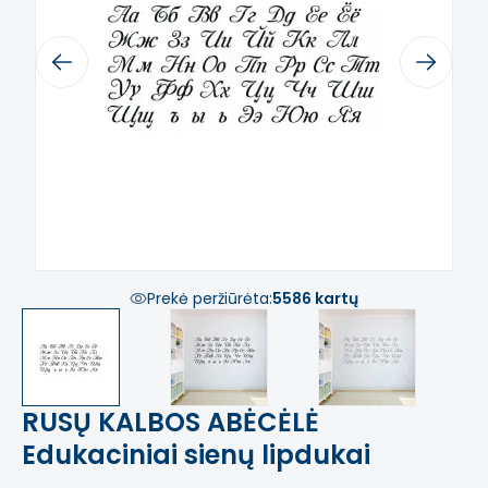
Previous
Next
Prekė peržiūrėta:
5586 kartų
RUSŲ KALBOS ABĖCĖLĖ
Edukaciniai sienų lipdukai