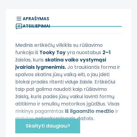
APRAŠYMAS
ATSILIEPIMAI
Medinis erškėčių vilkiklis su rūšiavimo
funkcija iš
Tooky Toy
yra nuostabus
2–1
žaislas, kuris
skatina vaiko vystymąsi
įvairiais lygmenimis.
Jo traukiantis forma ir
spalvos skatins jūsų vaiką eiti, o jau įdėti
blokai pradės ritenti viduje žaisle. Erškėčiui
taip pat galima naudoti kaip rūšiavimo
žaislą, kuris padės jūsų vaikui lavinti formų
atitikimo ir smulkių motorikos įgūdžius. Visas
rinkinys pagamintas
iš ilgaamžio medžio
ir
dažytas
nekenksmingais dažais.
Skaityti daugiau
Savybės: