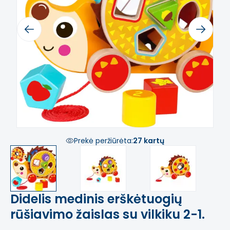
Previous
Next
Prekė peržiūrėta:
27 kartų
Didelis medinis erškėtuogių
rūšiavimo žaislas su vilkiku 2-1.