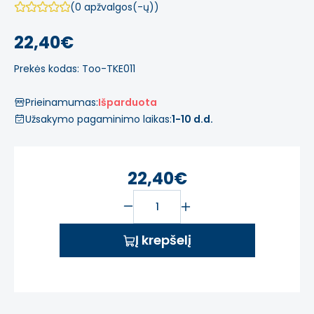
(0 apžvalgos(-ų))
22,40€
Prekės kodas: Too-TKE011
Prieinamumas:
Išparduota
Užsakymo pagaminimo laikas:
1-10 d.d.
22,40€
Į krepšelį