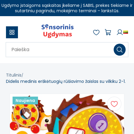
Ugdymo įstaigoms sąskaitas įkeliame į SABIS, prekes tiekiame ir
sutartiniu pagrindu, mokėjimo terminai – lankstūs.
Titulinis
Didelis medinis erškėtuogių rūšiavimo žaislas su vilkiku 2-1.
Naujiena