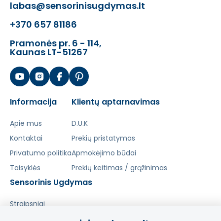
labas@sensorinisugdymas.lt
- skatina fizinį aktyvumą,
- moko vaikus loginio mąstymo.
+370 657 81186
Pramonės pr. 6 - 114,
Kaunas LT-51267
Informacija
Klientų aptarnavimas
Apie mus
D.U.K
Kontaktai
Prekių pristatymas
Privatumo politika
Apmokėjimo būdai
Taisyklės
Prekių keitimas / grąžinimas
Sensorinis Ugdymas
Straipsniai