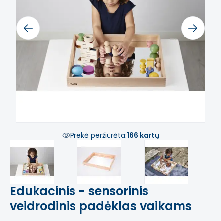
Previous
Next
Prekė peržiūrėta:
166 kartų
Edukacinis - sensorinis
veidrodinis padėklas vaikams