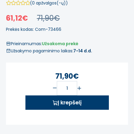
(0 apžvalgos(-ų))
61,12€
71,90€
Prekės kodas: Com-73466
Prieinamumas:
Užsakoma prekė
Užsakymo pagaminimo laikas:
7-14 d.d.
71,90€
Į krepšelį