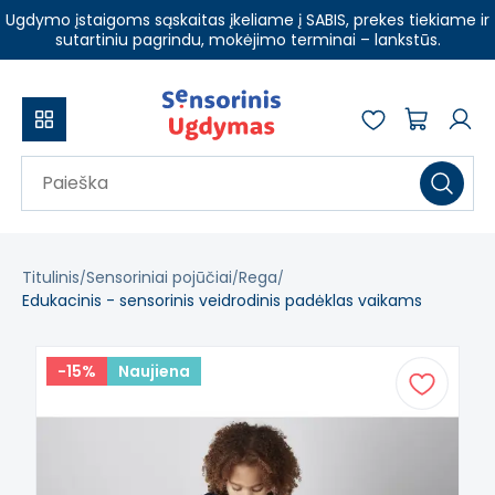
Ugdymo įstaigoms sąskaitas įkeliame į SABIS, prekes tiekiame ir
sutartiniu pagrindu, mokėjimo terminai – lankstūs.
Titulinis
Sensoriniai pojūčiai
Rega
Edukacinis - sensorinis veidrodinis padėklas vaikams
-15%
Naujiena