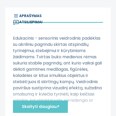
APRAŠYMAS
ATSILIEPIMAI
Edukacinis - sensorinis veidrodinis padėklas
su akriliniu pagrindu skirtas atspindžių
tyrinėjimui, stebėjimui ir kūrybiniams
žaidimams. Tvirtas buko medienos rėmas
sukuria stabile pagrindą, ant kurio vaikai gali
dėlioti gamtines medžiagas, figūrėles,
kaladėles ar kitus smulkius objektus ir
stebėti juos iš skirtingų kampų. Veidrodinis
paviršius sustiprina vizualinį efektą, sužadina
smalsumą ir kviečia tyrinėti, kaip keičiasi
vaizdas, kai objektai juda, persidengia ar
pasisuka.
Skaityti daugiau