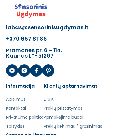
labas@sensorinisugdymas.lt
+370 657 81186
Pramonės pr. 6 - 114,
Kaunas LT-51267
Informacija
Klientų aptarnavimas
Apie mus
D.U.K
Kontaktai
Prekių pristatymas
Privatumo politika
Apmokėjimo būdai
Taisyklės
Prekių keitimas / grąžinimas