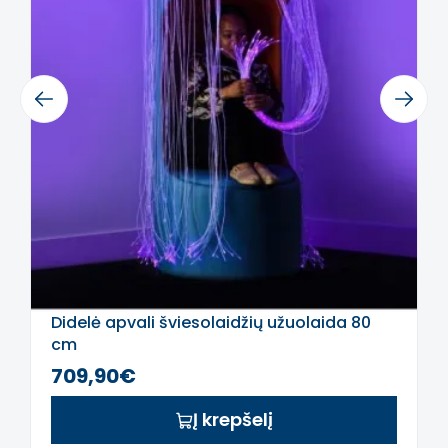
nešiojant ir apvedžiojant rėmelius.
Privalumai
• Rinkinį sudaro 6 vnt. medinių rėmelių su
Previous
Next
skirtingomis formomis.
• Lengvi ir patogūs mažoms rankoms, tinka
nešiotis į lauką.
• Tinka stebėjimui, rūšiavimui ir apvedžiojimui
kaip piešimo šablonai.
• Patvarūs, pritaikyti intensyviam naudojimui
namuose ir ugdymo įstaigose.
Specifikacijos
Didelė apvali šviesolaidžių užuolaida 80
• Komplektacija: 6 vnt. medinių formų
cm
stebėjimo rėmelių.
709,90€
• Medžiagiškumas: mediena.
• Išmatavimai: 18,5 cm X 12 cm X 1 cm.
Į krepšelį
• Rekomenduojamas amžius: nuo 10 mėnesių