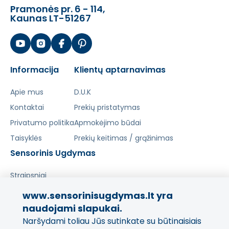
Pramonės pr. 6 - 114,
Kaunas LT-51267
Informacija
Klientų aptarnavimas
Apie mus
D.U.K
Kontaktai
Prekių pristatymas
Privatumo politika
Apmokėjimo būdai
Taisyklės
Prekių keitimas / grąžinimas
Sensorinis Ugdymas
Straipsniai
www.sensorinisugdymas.lt yra
Pasidalinkite savo patirtimi!
naudojami slapukai.
Naršydami toliau Jūs sutinkate su būtinaisiais
Jūsų nuomonė svarbi mums