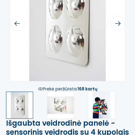
Previous
Next
Prekė peržiūrėta:
168 kartų
Išgaubta veidrodinė panelė -
sensorinis veidrodis su 4 kupolais