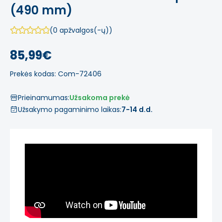
(490 mm)
(0 apžvalgos(-ų))
85,99€
Prekės kodas: Com-72406
Prieinamumas:
Užsakoma prekė
Užsakymo pagaminimo laikas:
7-14 d.d.