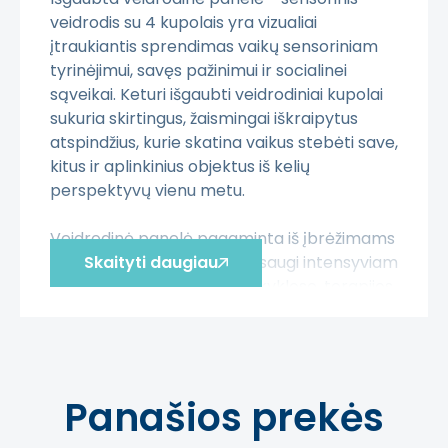
veidrodis su 4 kupolais yra vizualiai
įtraukiantis sprendimas vaikų sensoriniam
tyrinėjimui, savęs pažinimui ir socialinei
sąveikai. Keturi išgaubti veidrodiniai kupolai
sukuria skirtingus, žaismingai iškraipytus
atspindžius, kurie skatina vaikus stebėti save,
kitus ir aplinkinius objektus iš kelių
perspektyvų vienu metu.
Veidrodinė panelė pagaminta iš įbrėžimams
atsparaus akrilo, todėl yra saugi intensyviam
Skaityti daugiau
naudojimui darželiuose, mokyklose, terapijos
kabinetuose ar sensorinėse erdvėse.
Išgaubti paviršiai padeda lavinti regos
fokusavimą, akių sekimą ir erdvinį suvokimą.
Vaikai natūraliai įsitraukia į veiklą – juda,
Panašios prekės
keičia pozicijas, bendrauja ir apibūdina tai,
ką mato.