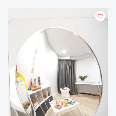
Sensorinis veidrodis ypač tinka mažoms
grupėms ar bendrai veiklai dėl keturių
kupolų išdėstymo. Jį galima montuoti tiek
patalpose, tiek lauko erdvėse, naudojant
komplekte esančias lipnias pagalvėles arba
tvirtus kampinius laikiklius. Lygus akrilinis
paviršius lengvai valomas, todėl veidrodis
išlieka higieniškas kasdieniam naudojimui.
Nauda vaikams
• Skatina savęs pažinimą ir kūno suvokimą
per atspindžius.
• Lavina regos fokusavimą, akių sekimą ir
vizualinį suvokimą.
• Padeda suprasti erdvę ir skirtingas
perspektyvas.
• Skatina socialinę sąveiką ir bendravimą
grupėje.