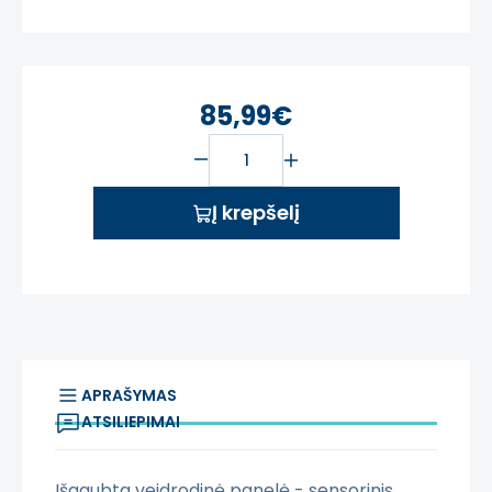
85,99€
Į krepšelį
APRAŠYMAS
ATSILIEPIMAI
Išgaubta veidrodinė panelė - sensorinis