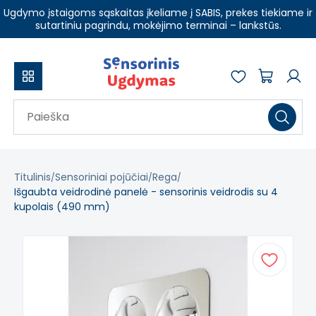
Ugdymo įstaigoms sąskaitas įkeliame į SABIS, prekes tiekiame ir
sutartiniu pagrindu, mokėjimo terminai – lankstūs.
Titulinis
Sensoriniai pojūčiai
Rega
Išgaubta veidrodinė panelė - sensorinis veidrodis su 4
kupolais (490 mm)