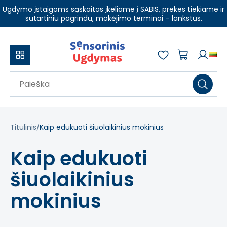
Ugdymo įstaigoms sąskaitas įkeliame į SABIS, prekes tiekiame ir
sutartiniu pagrindu, mokėjimo terminai – lankstūs.
Titulinis
Kaip edukuoti šiuolaikinius mokinius
Kaip edukuoti
šiuolaikinius
mokinius