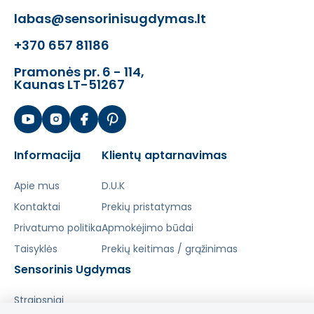
labas@sensorinisugdymas.lt
+370 657 81186
Pramonės pr. 6 - 114,
Kaunas LT-51267
Informacija
Klientų aptarnavimas
Apie mus
D.U.K
Kontaktai
Prekių pristatymas
Privatumo politika
Apmokėjimo būdai
Taisyklės
Prekių keitimas / grąžinimas
Sensorinis Ugdymas
Straipsniai