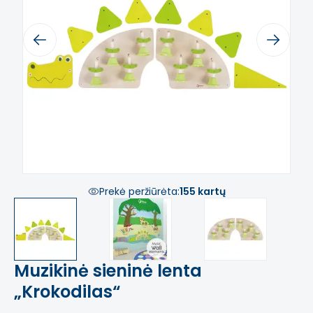
Previous
Next
Prekė peržiūrėta:
155 kartų
Muzikinė sieninė lenta
„Krokodilas“