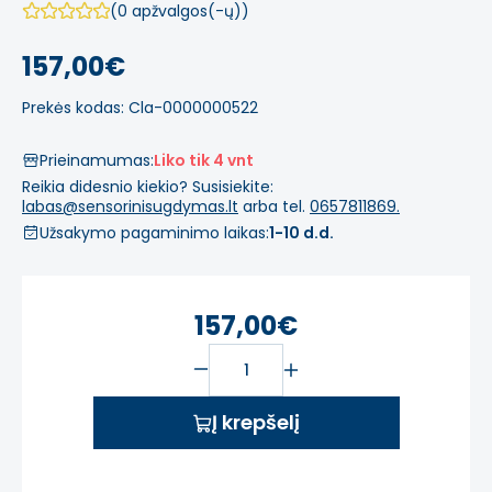
(0 apžvalgos(-ų))
157,00€
Prekės kodas: Cla-0000000522
Prieinamumas:
Liko tik 4 vnt
Reikia didesnio kiekio? Susisiekite:
labas@sensorinisugdymas.lt
arba tel.
0657811869.
Užsakymo pagaminimo laikas:
1-10 d.d.
157,00€
Į krepšelį