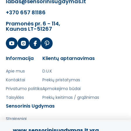
labas@sensorinisugdymas.lt
+370 657 81186
Pramonės pr. 6 - 114,
Kaunas LT-51267
Informacija
Klientų aptarnavimas
Apie mus
D.U.K
Kontaktai
Prekių pristatymas
Privatumo politika
Apmokėjimo būdai
Taisyklės
Prekių keitimas / grąžinimas
Sensorinis Ugdymas
Straipsniai
www.sensorinisugdymas.lt yra