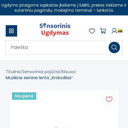
Ugdymo įstaigoms sąskaitas įkeliame į SABIS, prekes tiekiame ir
sutartiniu pagrindu, mokėjimo terminai – lankstūs.
Titulinis
Sensoriniai pojūčiai
Klausa
Muzikinė sieninė lenta „Krokodilas“
Naujiena