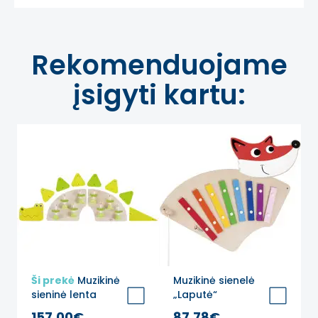
Rekomenduojame
įsigyti kartu:
Ši prekė
Muzikinė
Muzikinė sienelė
sieninė lenta
„Laputė“
„Krokodilas“
157,00€
87,78€