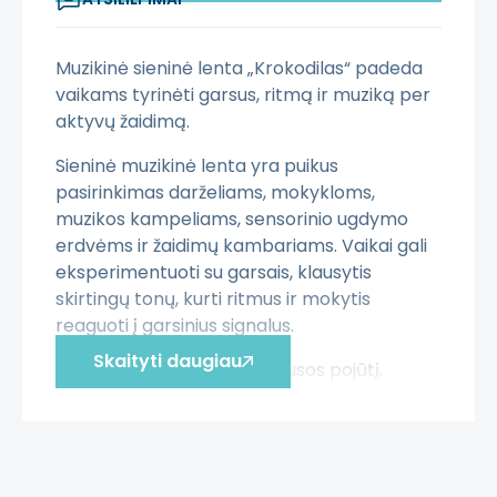
Muzikinė sieninė lenta „Krokodilas“ padeda
vaikams tyrinėti garsus, ritmą ir muziką per
aktyvų žaidimą.
Sieninė muzikinė lenta yra puikus
pasirinkimas darželiams, mokykloms,
muzikos kampeliams, sensorinio ugdymo
erdvėms ir žaidimų kambariams. Vaikai gali
eksperimentuoti su garsais, klausytis
skirtingų tonų, kurti ritmus ir mokytis
reaguoti į garsinius signalus.
Skaityti daugiau
Muzikinės veiklos lavina klausos pojūtį,
dėmesio sutelkimą, motorinius įgūdžius ir
kūrybiškumą. Priemonė tinka grupinėms
veikloms, kai vaikai gali kurti bendrą ritmą,
klausytis vieni kitų ir mokytis