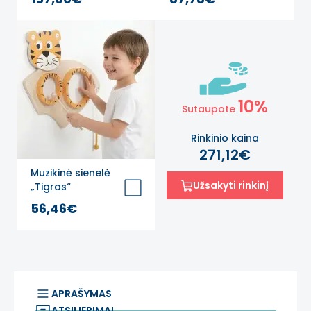
10%
Sutaupote
Rinkinio kaina
271,12€
Muzikinė sienelė
Užsakyti rinkinį
„Tigras“
56,46€
APRAŠYMAS
ATSILIEPIMAI