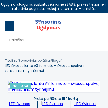
Ugdymo įstaigoms sąskaitas įkeliame į SABIS, prekes tiekiame ir
sutartiniu pagrindu, mokėjimo terminai – lankstūs.
Titulinis
Sensoriniai pojūčiai
Rega
LED šviesos lenta A3 formato – šviesos, spalvų ir
sensoriniam tyrinėjimui
Naujiena
Previous
Next
Prekė peržiūrėta:
194 kartų