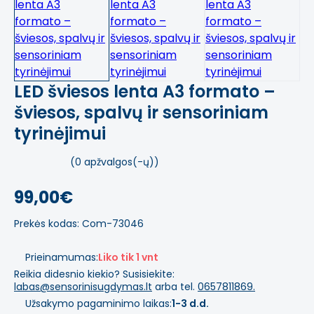
LED šviesos lenta A3 formato –
šviesos, spalvų ir sensoriniam
tyrinėjimui
(0 apžvalgos(-ų))
99,00€
Prekės kodas: Com-73046
Prieinamumas:
Liko tik 1 vnt
Reikia didesnio kiekio? Susisiekite:
labas@sensorinisugdymas.lt
arba tel.
0657811869.
Užsakymo pagaminimo laikas:
1-3 d.d.