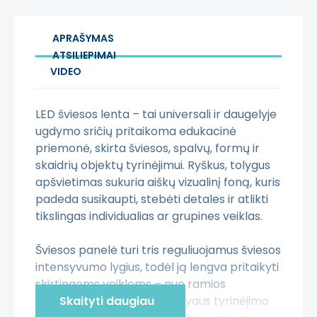
APRAŠYMAS
ATSILIEPIMAI
VIDEO
LED šviesos lenta – tai universali ir daugelyje
ugdymo sričių pritaikoma edukacinė
priemonė, skirta šviesos, spalvų, formų ir
skaidrių objektų tyrinėjimui. Ryškus, tolygus
apšvietimas sukuria aiškų vizualinį foną, kuris
padeda susikaupti, stebėti detales ir atlikti
tikslingas individualias ar grupines veiklas.
Šviesos panelė turi tris reguliuojamus šviesos
intensyvumo lygius, todėl ją lengva pritaikyti
skirtingoms veikloms – nuo ramios
sensorinės patirties iki aktyvaus tyrinėjimo
Skaityti daugiau