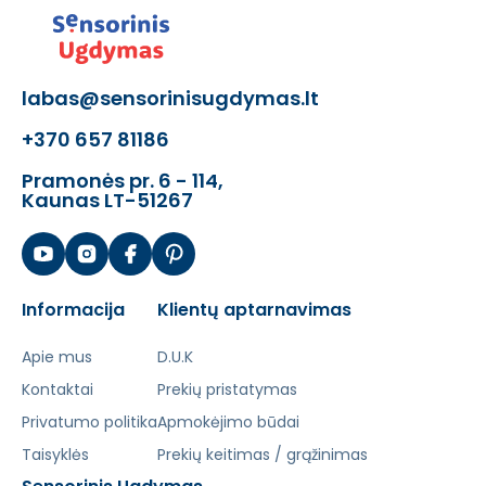
labas@sensorinisugdymas.lt
+370 657 81186
Pramonės pr. 6 - 114,
Kaunas LT-51267
Informacija
Klientų aptarnavimas
Apie mus
D.U.K
Kontaktai
Prekių pristatymas
Privatumo politika
Apmokėjimo būdai
Taisyklės
Prekių keitimas / grąžinimas