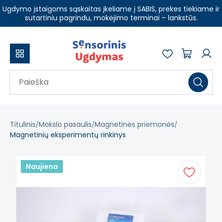
Ugdymo įstaigoms sąskaitas įkeliame į SABIS, prekes tiekiame ir
sutartiniu pagrindu, mokėjimo terminai – lankstūs.
Titulinis
Mokslo pasaulis
Magnetinės priemonės
Magnetinių eksperimentų rinkinys
Naujiena