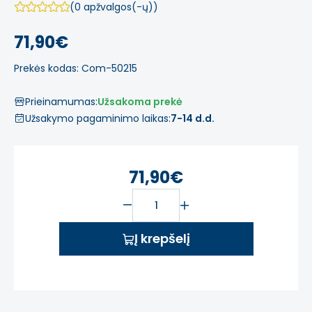
(0 apžvalgos(-ų))
71,90€
Prekės kodas: Com-50215
Prieinamumas:
Užsakoma prekė
Užsakymo pagaminimo laikas:
7-14 d.d.
71,90€
Į krepšelį