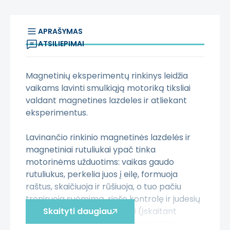
APRAŠYMAS
ATSILIEPIMAI
Magnetinių eksperimentų rinkinys leidžia
vaikams lavinti smulkiąją motoriką tiksliai
valdant magnetines lazdeles ir atliekant
eksperimentus.
Lavinančio rinkinio magnetinės lazdelės ir
magnetiniai rutuliukai ypač tinka
motorinėms užduotims: vaikas gaudo
rutuliukus, perkelia juos į eilę, formuoja
raštus, skaičiuoja ir rūšiuoja, o tuo pačiu
treniruoja suėmimą, riešo kontrolę ir judesių
tikslumą. Skirtingi magnetai (įskaitant
Skaityti daugiau
pasagos formos, stipresnį magnetą ir