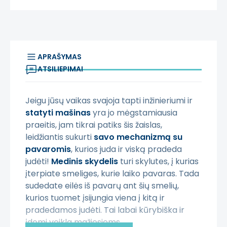
APRAŠYMAS
ATSILIEPIMAI
Jeigu jūsų vaikas svajoja tapti inžinieriumi ir
statyti mašinas
yra jo mėgstamiausia
praeitis, jam tikrai patiks šis žaislas,
leidžiantis sukurti
savo mechanizmą su
pavaromis
, kurios juda ir viską pradeda
judėti!
Medinis skydelis
turi skylutes, į kurias
įterpiate smeliges, kurie laiko pavaras. Tada
sudedate eilės iš pavarų ant šių smelių,
kurios tuomet įsijungia viena į kitą ir
pradedamos judėti. Tai labai kūrybiška ir
įdomi veikla mažiesiems.