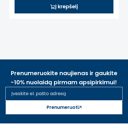
Į krepšelį
Prenumeruokite naujienas ir gaukite
-10% nuolaidą pirmam apsipirkimui!
Prenumeruoti