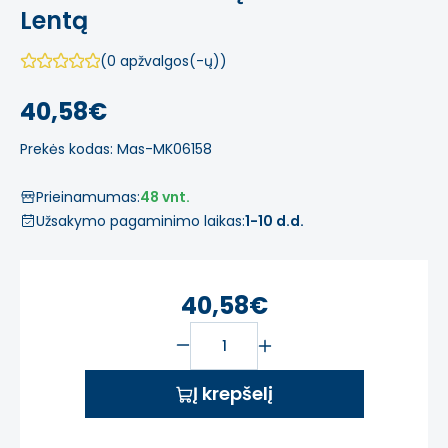
Lentą
(0 apžvalgos(-ų))
40,58€
Prekės kodas: Mas-MK06158
Prieinamumas:
48 vnt.
Užsakymo pagaminimo laikas:
1-10 d.d.
40,58€
Į krepšelį