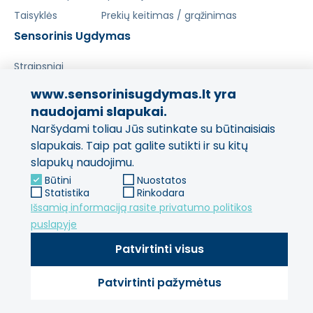
Taisyklės
Prekių keitimas / grąžinimas
Sensorinis Ugdymas
Straipsniai
www.sensorinisugdymas.lt yra
Pasidalinkite savo patirtimi!
naudojami slapukai.
Naršydami toliau Jūs sutinkate su būtinaisiais
Jūsų nuomonė svarbi mums
ir kitiems pirkėjams.
slapukais. Taip pat galite sutikti ir su kitų
slapukų naudojimu.
Palikti atsiliepimą
Būtini
Nuostatos
Statistika
Rinkodara
Išsamią informaciją rasite privatumo politikos
puslapyje
Patvirtinti visus
Patvirtinti pažymėtus
© 2013 - 2026 SensorinisUgdymas Visos teisės saugomos.