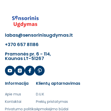
labas@sensorinisugdymas.lt
+370 657 81186
Pramonės pr. 6 - 114,
Kaunas LT-51267
Informacija
Klientų aptarnavimas
Apie mus
D.U.K
Kontaktai
Prekių pristatymas
Privatumo politika
Apmokėjimo būdai