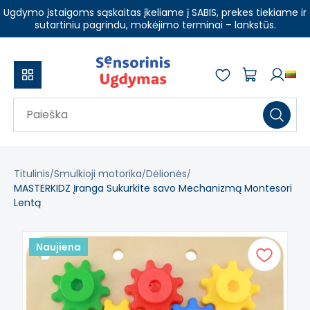
Ugdymo įstaigoms sąskaitas įkeliame į SABIS, prekes tiekiame ir
sutartiniu pagrindu, mokėjimo terminai – lankstūs.
Titulinis
Smulkioji motorika
Dėlionės
MASTERKIDZ Įranga Sukurkite savo Mechanizmą Montesori
Lentą
Naujiena