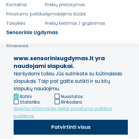
Kontaktai
Prekių pristatymas
Privatumo politika
Apmokėjimo būdai
Taisyklės
Prekių keitimas / grąžinimas
Sensorinis Ugdymas
Straipsniai
www.sensorinisugdymas.lt yra
Pasidalinkite savo patirtimi!
naudojami slapukai.
Naršydami toliau Jūs sutinkate su būtinaisiais
Jūsų nuomonė svarbi mums
ir kitiems pirkėjams.
slapukais. Taip pat galite sutikti ir su kitų
slapukų naudojimu.
Palikti atsiliepimą
Būtini
Nuostatos
Statistika
Rinkodara
Išsamią informaciją rasite privatumo politikos
puslapyje
Patvirtinti visus