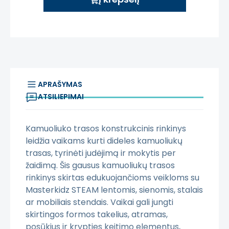
APRAŠYMAS
ATSILIEPIMAI
Kamuoliuko trasos konstrukcinis rinkinys
leidžia vaikams kurti dideles kamuoliukų
trasas, tyrinėti judėjimą ir mokytis per
žaidimą. Šis gausus kamuoliukų trasos
rinkinys skirtas edukuojančioms veikloms su
Masterkidz STEAM lentomis, sienomis, stalais
ar mobiliais stendais. Vaikai gali jungti
skirtingos formos takelius, atramas,
posūkius ir krypties keitimo elementus,