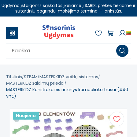
Ugdymo įstaigoms sąskaitas įkeliame į SABIS, prekes tiekiame ir
sutartiniu pagrindu, mokėjimo terminai – lankstūs.
Titulinis
STEAM
MASTERKIDZ veiklų sistemos
MASTERKIDZ žaidimų priedai
MASTERKIDZ Konstrukcinis rinkinys kamuoliuko trasai (440
vnt.)
Naujiena