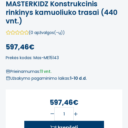
MASTERKIDZ Konstrukcinis
rinkinys kamuoliuko trasai (440
vnt.)
(0 apžvalgos(-ų))
597,46€
Prekės kodas: Mas-ME15143
Prieinamumas:
11 vnt.
Užsakymo pagaminimo laikas:
1-10 d.d.
597,46€
Į krepšelį