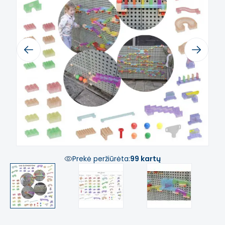
Previous
Next
Prekė peržiūrėta:
99 kartų