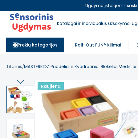
Ugdymo įstaigoms sąskait
Katalogai ir individualūs užsakymai 
Prekių kategorijos
Roll-Out FUN® kilimai
Titulinis
MASTERKIDZ Puodeliai ir Kvadratiniai Blokeliai Medinia
Naujiena