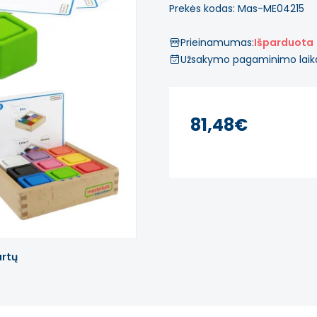
Prekės kodas: Mas-ME04215
Prieinamumas:
Išparduota
Užsakymo pagaminimo laik
81,48€
artų