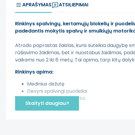
APRAŠYMAS
ATSILIEPIMAI
Rinkinys spalvingų, kertamųjų blokelių ir puodeli
padedantis mokytis spalvų ir smulkiųjų motorik
Atrodo paprastas žaislas, kuris suteikia daugybę sma
rūšiavimo žaidimas, bet ir nuostabus žaidimas, pad
vaikams nuo 2 iki 6 metų. Tai apima, tarp kitų dalykų,
Rinkinys apima:
Medinius dėžutę
Devyni spalvingi puodeliai
Devyni spalvingi blokeliai
Skaityti daugiau
Instrukcijas
Žaislas pagamintas iš
medžio
. Pasirinkdami
Master
Šis aprašymas išverstas naudojant dirbtinį intelek