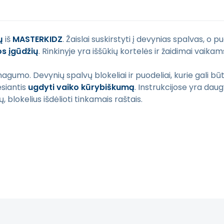
ų
iš
MASTERKIDZ
. Žaislai suskirstyti į devynias spalvas, o 
os įgūdžių
. Rinkinyje yra iššūkių kortelės ir žaidimai vaikam
gumo. Devynių spalvų blokeliai ir puodeliai, kurie gali būti
ėsiantis
ugdyti vaiko kūrybiškumą
. Instrukcijose yra daug
 blokelius išdėlioti tinkamais raštais.
kidz
medinius žaislus, jūs rūpinatės aplinką ir mažinate plast
tą. Atsiprašome už galimas klaidas, vyksta redagavimas.