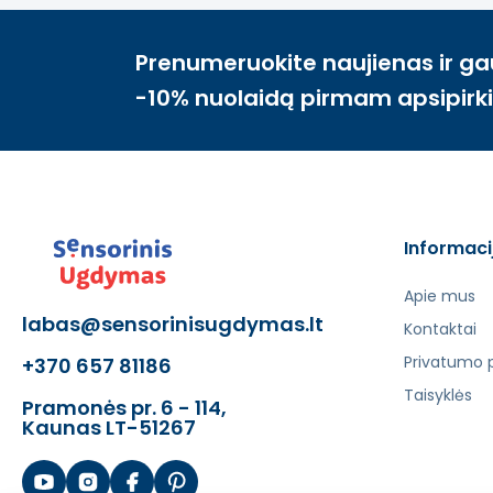
Prenumeruokite naujienas ir ga
-10% nuolaidą pirmam apsipirk
Informaci
Apie mus
labas@sensorinisugdymas.lt
Kontaktai
Privatumo p
+370 657 81186
Taisyklės
Pramonės pr. 6 - 114,
Kaunas LT-51267