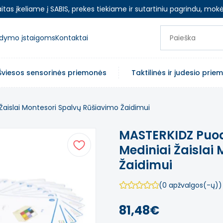
as įkeliame į SABIS, prekes tiekiame ir sutartiniu pagrindu, mokė
ugdymo įstaigoms
Kontaktai
Šviesos sensorinės priemonės
Taktilinės ir judesio pri
i Žaislai Montesori Spalvų Rūšiavimo Žaidimui
MASTERKIDZ Puodel
Mediniai Žaislai
Žaidimui
(0 apžvalgos(-ų))
81,48€