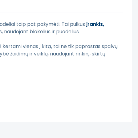
puodeliai taip pat pažymėti. Tai puikus
įrankis,
s, naudojant blokelius ir puodelius.
 kertami vienas į kitą, tai ne tik paprastas spalvų
ybė žaidimų ir veiklų, naudojant rinkinį, skirtų
ikinį šiukšlių kiekį.