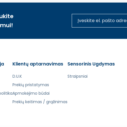
ukite
imui!
ja
Klientų aptarnavimas
Sensorinis Ugdymas
D.U.K
Straipsniai
Prekių pristatymas
olitika
Apmokėjimo būdai
Prekių keitimas / grąžinimas