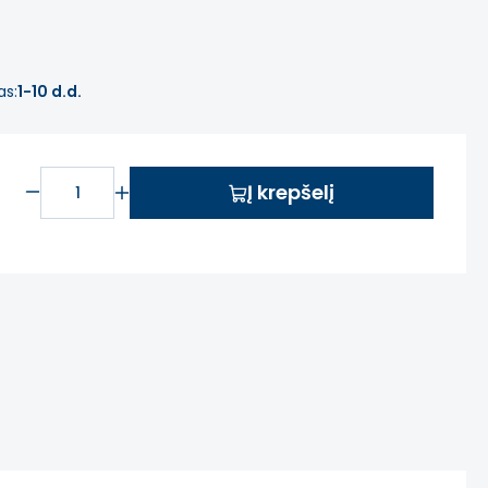
as:
1-10 d.d.
Į krepšelį