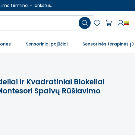
jimo terminai – lankstūs.
emonės
Sensoriniai pojūčiai
Sensorinės terapinės p
iai ir Kvadratiniai Blokeliai
 Montesori Spalvų Rūšiavimo