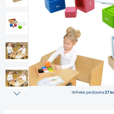
Prekė peržiūrėta:
27 k