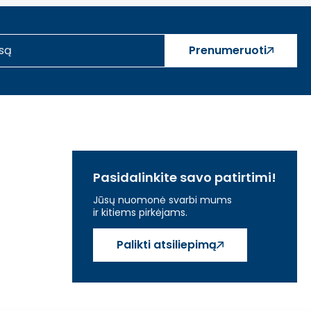
Prenumeruoti
Pasidalinkite savo patirtimi!
Jūsų nuomonė svarbi mums
ir kitiems pirkėjams.
Palikti atsiliepimą