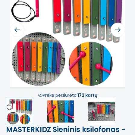
Previous
Next
Prekė peržiūrėta:
172 kartų
MASTERKIDZ Sieninis ksilofonas -