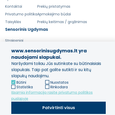
Kontaktai
Prekių pristatymas
Privatumo politika
Apmokėjimo būdai
Taisyklės
Prekių keitimas / grąžinimas
Sensorinis Ugdymas
Straipsniai
www.sensorinisugdymas.lt yra
Pasidalinkite savo patirtimi!
naudojami slapukai.
Naršydami toliau Jūs sutinkate su būtinaisiais
Jūsų nuomonė svarbi mums
ir kitiems pirkėjams.
slapukais. Taip pat galite sutikti ir su kitų
slapukų naudojimu.
Palikti atsiliepimą
Būtini
Nuostatos
Statistika
Rinkodara
Išsamią informaciją rasite privatumo politikos
puslapyje
Patvirtinti visus