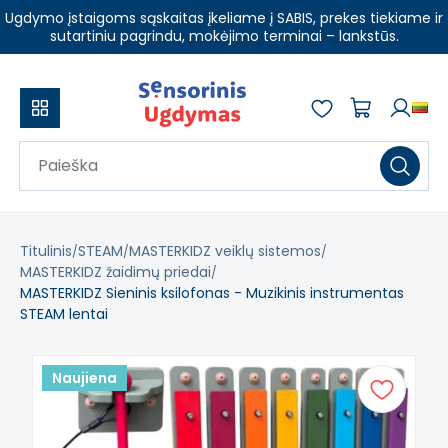
Ugdymo įstaigoms sąskaitas įkeliame į SABIS, prekes tiekiame ir
sutartiniu pagrindu, mokėjimo terminai – lankstūs.
Titulinis
STEAM
MASTERKIDZ veiklų sistemos
MASTERKIDZ žaidimų priedai
MASTERKIDZ Sieninis ksilofonas - Muzikinis instrumentas
STEAM lentai
Naujiena