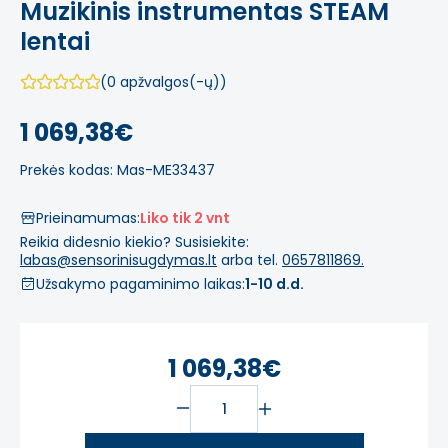
Muzikinis instrumentas STEAM
lentai
(0 apžvalgos(-ų))
1 069,38€
Prekės kodas: Mas-ME33437
Prieinamumas:
Liko tik 2 vnt
Reikia didesnio kiekio? Susisiekite:
labas@sensorinisugdymas.lt
arba tel.
0657811869.
Užsakymo pagaminimo laikas:
1-10 d.d.
1 069,38€