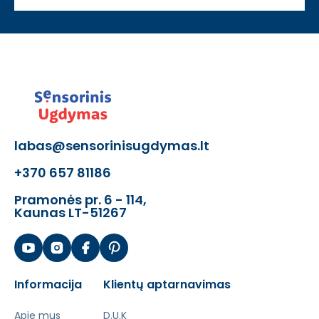
labas@sensorinisugdymas.lt
+370 657 81186
Pramonės pr. 6 - 114,
Kaunas LT-51267
Informacija
Klientų aptarnavimas
Apie mus
D.U.K