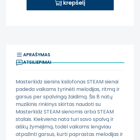
Į krepšelį
APRAŠYMAS
ATSILIEPIMAI
Masterkidz sienins ksilofonas STEAM sienai
padeda vaikams tyrinėti melodijas, ritmą ir
garsus per spalvingą žaidimą. Šis 8 natų
muzikinis rinkinys skirtas naudoti su
Masterkidz STEAM sienomis arba STEAM
stalais. Kiekviena nata turi savo spalvą ir
aiškų žymėjimą, todėl vaikams lengviau
atpažinti garsus, kurti paprastas melodijas ir