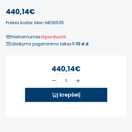
440,14€
Prekės kodas: Mas-ME06639
Prieinamumas:
Išparduota
Užsakymo pagaminimo laikas:
1-10 d.d.
440,14€
Į krepšelį