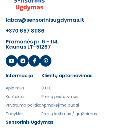
labas@sensorinisugdymas.lt
+370 657 81186
Pramonės pr. 6 - 114,
Kaunas LT-51267
Informacija
Klientų aptarnavimas
Apie mus
D.U.K
Kontaktai
Prekių pristatymas
Privatumo politika
Apmokėjimo būdai
Taisyklės
Prekių keitimas / grąžinimas
Sensorinis Ugdymas