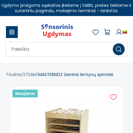
Ugdymo įstaigoms sąskaitas įkeliame į SABIS, prekes tiekiame ir
sutartiniu pagrindu, mokėjimo terminai – lankstūs.
Titulinis
STEAM
MASTERKIDZ Sieninis lentynų spintelė
Naujiena