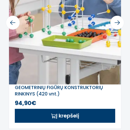
tobulą žaidimų kampelį ar didelio formato
mokomąjį sienos elementą. Siūlome sieniniai
ir mobilūs lentos, šviesos lentos, dažų
plokštės, tema paremti mokymo moduliai ir
daug daugiau. Nepaprastai daug priedų ir
Previous
Next
begalės kūrybiško žaidimo galimybių.
Šis aprašymas išverstas naudojant dirbtinį
intelektą. Atsiprašome už galimas klaidas,
vyksta redagavimas.
GEOMETRINIŲ FIGŪRŲ KONSTRUKTORIŲ
RINKINYS (420 vnt.)
94,90€
Į krepšelį