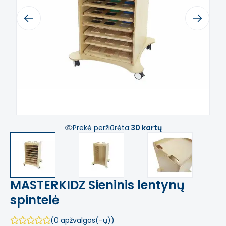
Previous
Next
Prekė peržiūrėta:
30 kartų
MASTERKIDZ Sieninis lentynų
spintelė
(0 apžvalgos(-ų))