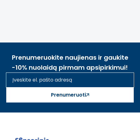
Prenumeruokite naujienas ir gaukite
-10% nuolaidą pirmam apsipirkimui!
Prenumeruoti