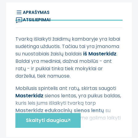
APRAŠYMAS
ATSILIEPIMAI
Tvarką išlaikyti žaidimų kambaryje yra labai
sudėtinga užduotis. Tačiau tai yra įmanoma
su nuostabiais žaislų baldais
iš Masterkidz
.
Baldai yra mediniai, dažnai mobilūs - ant
ratų - ir puikiai tinka tiek mokyklai ar
darželiui, tiek namuose.
Mobilusis spintelis ant ratų, skirtas saugoti
Masterkidz
sienos lentas, yra puikus baldas,
kuris leis jums išlaikyti tvarką tarp
Masterkidz edukacinių sienos lentų
su
matmenimis
46x46cm
- jame galima laikyti
Skaityti daugiau
iki
9
jų.
Šis spintelis puikiai veikia su
Masterkidz Flex