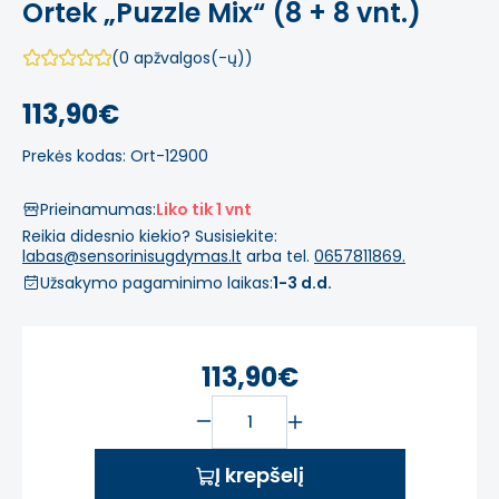
Ortek „Puzzle Mix“ (8 + 8 vnt.)
(0 apžvalgos(-ų))
113,90€
Prekės kodas: Ort-12900
Prieinamumas:
Liko tik 1 vnt
Reikia didesnio kiekio? Susisiekite:
labas@sensorinisugdymas.lt
arba tel.
0657811869.
Užsakymo pagaminimo laikas:
1-3 d.d.
113,90€
Į krepšelį