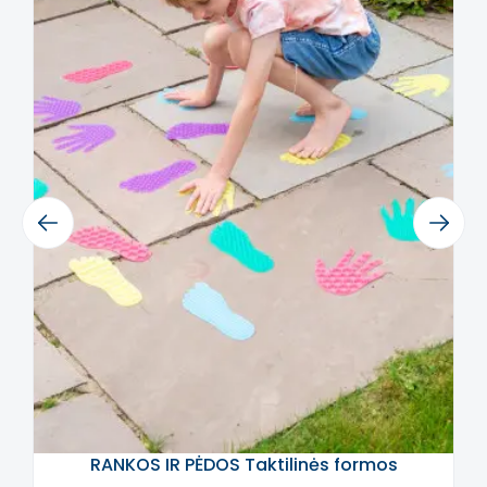
tinka ugdymo įstaigoms, vaikų reabilitacijai,
specialių poreikių vaikams ir tėvams,
ieškantiems namų pratimų sprendimų, kurie
vaikui būtų patrauklūs ir „neatrodytų kaip
reabilitacija“.
Kilimėliai gali būti naudojami profilaktiškai
kaip ortopedinės prekės vaikams, kai
svarbus pėdos vystymasis ir aktyvus
Previous
Next
judėjimas, taip pat kaip kasdienės judesio
pertraukėlės po sėdėjimo. Reguliarus
vaikščiojimas basomis per skirtingas
tekstūras padeda gerinti kraujotaką, mažinti
kojų įtampą ir nuovargio jausmą.
Nauda vaikams
• Padeda formuoti taisyklingą žingsnį ir
palaiko pėdos raumenų darbą.
RANKOS IR PĖDOS Taktilinės formos
• Stiprina pėdų skliautus ir gerina čiurnų