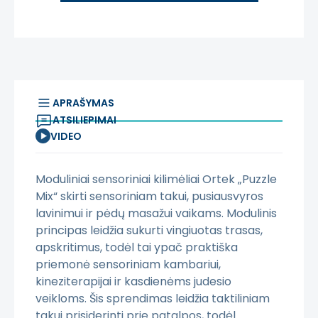
APRAŠYMAS
ATSILIEPIMAI
VIDEO
Moduliniai sensoriniai kilimėliai Ortek „Puzzle
Mix“ skirti sensoriniam takui, pusiausvyros
lavinimui ir pėdų masažui vaikams. Modulinis
principas leidžia sukurti vingiuotas trasas,
apskritimus, todėl tai ypač praktiška
priemonė sensoriniam kambariui,
kineziterapijai ir kasdienėms judesio
veikloms. Šis sprendimas leidžia taktiliniam
takui prisiderinti prie patalpos, todėl