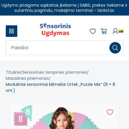
Ugdymo įstaigoms sąskaitas įkeliame į SABIS, prekes tiekiame ir
sutartiniu pagrindu, mokėjimo terminai – lankstūs.
Titulinis
Sensorinės terapinės priemonės
Masažinės priemonės
Moduliniai sensoriniai kilimėliai Ortek „Puzzle Mix“ (8 + 8
vnt.)