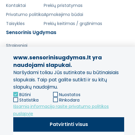
Kontaktai
Prekių pristatymas
Privatumo politika
Apmokėjimo būdai
Taisyklės
Prekių keitimas / grąžinimas
Sensorinis Ugdymas
Straipsniai
www.sensorinisugdymas.lt yra
Pasidalinkite savo patirtimi!
naudojami slapukai.
Naršydami toliau Jūs sutinkate su būtinaisiais
Jūsų nuomonė svarbi mums
ir kitiems pirkėjams.
slapukais. Taip pat galite sutikti ir su kitų
slapukų naudojimu.
Palikti atsiliepimą
Būtini
Nuostatos
Statistika
Rinkodara
Išsamią informaciją rasite privatumo politikos
puslapyje
Patvirtinti visus