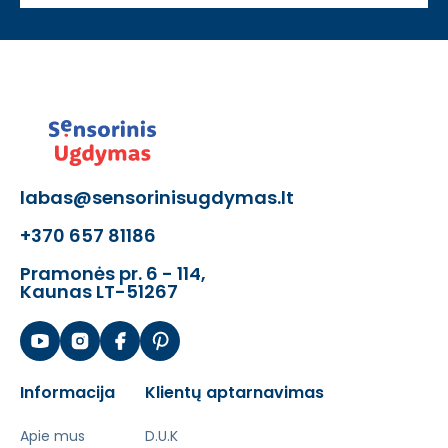
• Kilimėliai tinka kliūčių ruožams,
pusiausvyros treniruotėms ir fizinei terapijai.
Specifikacijos
• Komplektacija: 8 moduliniai kvadratiniai
kilimėliai, 8 moduliniai trikampiai kilimėliai
• Kvadratinio kilimėlio dydis: 26 × 26 cm
• Trikampio kilimėlio dydis: 23 × 19 cm
labas@sensorinisugdymas.lt
• Medžiaga: higieniškas, hipoalerginis PVC
+370 657 81186
pagrindo materialas
Pramonės pr. 6 - 114,
Produktas atitinka galiojančius Europos
Kaunas LT-51267
Sąjungos saugos ir kokybės reikalavimus,
taikomus tokio tipo ugdymo priemonėms.
Informacija
Klientų aptarnavimas
Apie mus
D.U.K