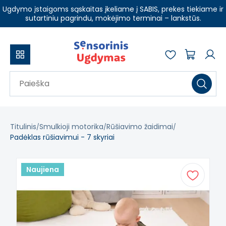
Ugdymo įstaigoms sąskaitas įkeliame į SABIS, prekes tiekiame ir
sutartiniu pagrindu, mokėjimo terminai – lankstūs.
Titulinis
Smulkioji motorika
Rūšiavimo žaidimai
Padėklas rūšiavimui - 7 skyriai
Naujiena