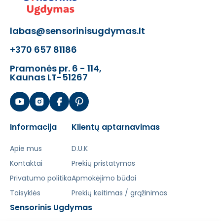
labas@sensorinisugdymas.lt
+370 657 81186
Pramonės pr. 6 - 114,
Kaunas LT-51267
Informacija
Klientų aptarnavimas
Apie mus
D.U.K
Kontaktai
Prekių pristatymas
Privatumo politika
Apmokėjimo būdai
Taisyklės
Prekių keitimas / grąžinimas
Sensorinis Ugdymas