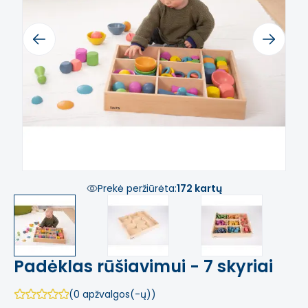
Previous
Next
Prekė peržiūrėta:
172 kartų
Padėklas rūšiavimui - 7 skyriai
(0 apžvalgos(-ų))