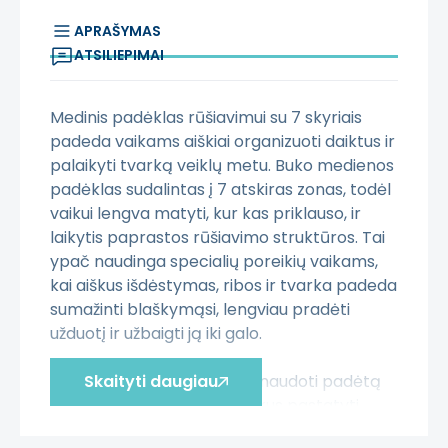
APRAŠYMAS
ATSILIEPIMAI
Medinis padėklas rūšiavimui su 7 skyriais
padeda vaikams aiškiai organizuoti daiktus ir
palaikyti tvarką veiklų metu. Buko medienos
padėklas sudalintas į 7 atskiras zonas, todėl
vaikui lengva matyti, kur kas priklauso, ir
laikytis paprastos rūšiavimo struktūros. Tai
ypač naudinga specialių poreikių vaikams,
kai aiškus išdėstymas, ribos ir tvarka padeda
sumažinti blaškymąsi, lengviau pradėti
užduotį ir užbaigti ją iki galo.
Rūšiavimo padėklą galima naudoti padėtą
Skaityti daugiau
ant stalo ar grindų, o prireikus pastatyti
vertikaliai prie sienos ar lango, kad surūšiuoti