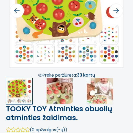
Previous
Next
Prekė peržiūrėta:
33 kartų
TOOKY TOY Atminties obuolių
atminties žaidimas.
(0 apžvalgos(-ų))