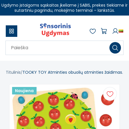
Ugdymo įstaigoms sąskaitas įkeliame į SABIS, prekes tiekiame ir
sutartiniu pagrindu, mokėjimo terminai – lankstūs.
Titulinis
TOOKY TOY Atminties obuolių atminties žaidimas.
Naujiena