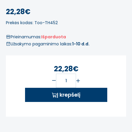
22,28€
Prekės kodas: Too-TH452
Prieinamumas:
Išparduota
Užsakymo pagaminimo laikas:
1-10 d.d.
22,28€
Į krepšelį